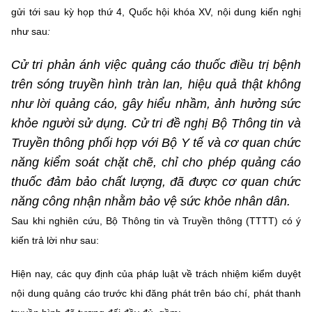
gửi tới sau kỳ họp thứ 4, Quốc hội khóa XV, nội dung kiến nghị
MST IOFFICE
Văn bản QPPL
Sở Khoa học và Công nghệ
Chuyển đổi số
như sau
:
THỐNG KÊ
Văn bản chỉ đạo điều hành
Bưu chính, Viễn thông
Cử tri phản ánh việc quảng cáo thuốc điều trị bệnh
Multimedia
Khoa học và Công nghệ
trên sóng truyền hình tràn lan, hiệu quả thật không
Lấy ý kiến người dân về dự thảo VBQPPL
Sở hữu trí tuệ
như lời quảng cáo, gây hiểu nhầm, ảnh hưởng sức
THƯ ĐIỆN TỬ
Đổi mới sáng tạo
khỏe người sử dụng. Cử tri đề nghị Bộ Thông tin và
Tiêu chuẩn, đo lường, chất lượng
Khác
Truyền thông phối hợp với Bộ Y tế và cơ quan chức
Chuyển đổi số
Năng lượng nguyên tử
năng kiểm soát chặt chẽ, chỉ cho phép quảng cáo
Videos
thuốc đảm bảo chất lượng, đã được cơ quan chức
Bưu chính, Viễn thông
Tin tổng hợp
Infographic
năng công nhận nhằm bảo vệ sức khỏe nhân dân.
Sở hữu trí tuệ
Sau khi nghiên cứu, Bộ Thông tin và Truyền thông (TTTT) có ý
Tin địa phương
Ảnh
kiến trả lời như sau:
Tiêu chuẩn, đo lường, chất lượng
Voice
Hiện nay, các quy định của pháp luật về trách nhiệm kiểm duyệt
Năng lượng nguyên tử
Nhiệm vụ trọng tâm
nội dung quảng cáo trước khi đăng phát trên báo chí, phát thanh