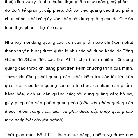
(Ghi rõ nguồn "https://mst.gov.vn" khi phát hành lại thông tin từ
thuộc lĩnh vực y tế như thuốc, thực phẩm chức năng, mỹ phẩm…
website này)
do Bộ Y tế quản lý, cấp phép. Đối với việc quảng cáo thực phẩm
chức năng, phải có giấy xác nhận nội dung quảng cáo do Cục An
toàn thực phẩm - Bộ Y tế cấp.
Như vậy, nội dung quảng cáo trên sản phẩm báo chí (kênh phát
thanh truyền hình) được quản lý như các nội dung khác, do Tổng
Giám đốc/Giám đốc các Đài PTTH chịu trách nhiệm nội dung
quảng cáo trước khi đăng phát trên kênh chương trình của mình.
Trước khi đăng phát quảng cáo, phải kiểm tra các tài liệu liên
quan đến điều kiện quảng cáo của tổ chức, cá nhân, sản phẩm,
hàng hóa, dịch vụ cần quảng cáo; nội dung quảng cáo; hồ sơ,
giấy phép của sản phẩm quảng cáo (
nếu sản phẩm quảng cáo
thuộc nhóm hàng hóa, dịch vụ phải được cấp phép quảng cáo
theo pháp luật chuyên ngành
).
Thời gian qua, Bộ TTTT theo chức năng, nhiệm vụ được quy