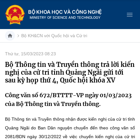
BỘ KHOA HỌC VÀ CÔNG NGHỆ
MINISTRY OF SCIENCE AND TECHNOLOGY
Bộ KH&CN với Quốc hội và Cử tri
Thứ tư, 15/03/2023 08:23
Danh mục
Bộ Thông tin và Truyền thông trả lời kiến
nghị của cử tri tỉnh Quảng Ngãi gửi tới
Trang chủ
sau kỳ họp thứ 4, Quốc hội khóa XV
Giới thiệu
Công văn số 672/BTTTT-VP ngày 01/03/2023
của Bộ Thông tin và Truyền thông.
Chức năng nhiệm vụ
Tin tức sự kiện
Dịch vụ công
Cơ cấu tổ chức
Khoa học và Công nghệ
Bộ Thông tin và Truyền thông nhận được kiến nghị của cử tri tỉnh
Quảng Ngãi do Ban Dân nguyện chuyển đến theo công văn số
Hệ thống văn bản
Lịch sử phát triển
Đổi mới sáng tạo
2081/BDN ngày 30/12/2022 về việc chuyển kiến nghị của cử tri