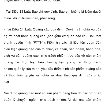
truyền hình đã tương đối đầy đủ, gồm:
Chọn ngôn ngữ
- Tại Điều 13 Luật Báo chí quy định: Báo chí không bị kiểm duyệt
Vietnamese
English
trước khi in, truyền dẫn, phát sóng.
- Tại Điều 14 Luật Quảng cáo quy định: Quyền và nghĩa vụ của
người phát hành quảng cáo (bao gồm cơ quan báo chí, Đài Phát
BỘ KHOA HỌC VÀ CÔNG NGHỆ
MINISTRY OF SCIENCE AND TECHNOLOGY
thanh truyền hình (PTTH)): Kiểm tra các tài liệu liên quan đến
điều kiện quảng cáo của tổ chức, cá nhân, sản phẩm, hàng hóa,
Điều khoản sử dụng
Theo dõi MST:
Góp ý
dịch vụ cần quảng cáo; chịu trách nhiệm trực tiếp về sản phẩm
quảng cáo thực hiện trên phương tiện quảng cáo thuộc trách
Cơ quan chủ quản: Bộ Khoa học và Công nghệ (MST)
nhiệm quản lý của mình; yêu cầu thẩm định sản phẩm quảng cáo
Chịu trách nhiệm nội dung: Nguyễn Thị Hải Hằng
Giám đốc Trung tâm Truyền thông Khoa học và Công nghệ.
và thực hiện quyền và nghĩa vụ khác theo quy định của pháp
Liên hệ
luật.
Địa chỉ: Ban Biên tập Cổng TTĐT - 18 Nguyễn Du, TP. Hà Nội
Điện thoại: 024 3936 9506
Nội dung quảng cáo một số sản phẩm hàng hóa do các cơ quan
Email:
stc@mst.gov.vn
quản lý chuyên ngành chịu trách nhiệm. Ví dụ, các sản phẩm
©2026 Bản quyền thuộc Bộ Khoa Học và Công Nghệ