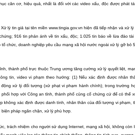
hục căn cơ, hiệu quả, nhất là đối với các video xấu, độc được phát t
lý tin giả tại tên miền www.tingia.gov.vn hiện đã tiếp nhận và xử lý
chứng; 916 tin phản ánh về tin xấu, độc; 1.025 tin báo về lừa đảo tài
o tổ chức, doanh nghiệp yêu cầu mạng xã hội nước ngoài xử lý gỡ bỏ 5
ỉnh, thành phố trực thuộc Trung ương tăng cường xử lý quyết liệt, m
ông tin, video vi phạm theo hướng: (1) Nếu xác định được nhân th
 động xử lý đối tượng (xử phạt vi phạm hành chính); trong trường h
 phối hợp với Công an tỉnh, thành phố củng cố chứng cứ để có thể x
p không xác định được danh tính, nhân thân của đối tượng vi phạm, t
 biện pháp ngăn chặn, xử lý phù hợp.
ức, trách nhiệm cho người sử dụng Internet, mạng xã hội, không còn l