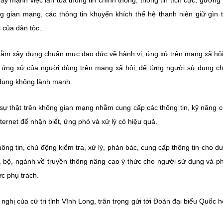
ẩy mạnh việc lan tỏa thông tin chính thống, thông tin tích cực, gương
ông gian mạng, các thông tin khuyến khích thế hệ thanh niên giữ gìn 
c của dân tộc…
hằm xây dựng chuẩn mực đạo đức về hành vi, ứng xử trên mạng xã hội
 vi ứng xử của người dùng trên mạng xã hội, để từng người sử dụng c
 dung không lành mạnh.
 sự thật trên không gian mạng nhằm cung cấp các thông tin, kỹ năng 
ernet để nhận biết, ứng phó và xử lý có hiệu quả.
ng tin, chủ động kiểm tra, xử lý, phản bác, cung cấp thông tin cho dư
, bộ, ngành về truyền thông nâng cao ý thức cho người sử dụng và 
ực phụ trách.
nghị của cử tri tỉnh Vĩnh Long, trân trọng gửi tới Đoàn đại biểu Quốc hộ