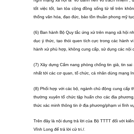
nghĩ mạng xã hội là “vô danh nên vô trách nhiệm”; đ
tốt việc tốt, lan tỏa cộng đồng sống tử tế trên kh
thống văn hóa, đạo đức, bảo tồn thuần phong mỹ tụ
(6) Ban hành Bộ Quy tắc ứng xử trên mạng xã hội n
dục ý thức, tạo thói quen tích cực trong các hành
hành xử phù hợp, không cung cấp, sử dụng các nội
(7) Xây dựng Cẩm nang phòng chống tin giả, tin sai
nhất tới các cơ quan, tổ chức, cá nhân dùng mạng Int
(8) Phối hợp với các bộ, ngành chủ động cung cấp thô
thường xuyên tổ chức tập huấn cho các địa phương
thức xác minh thông tin ở địa phương/phạm vi lĩnh v
Trên đây là nội dung trả lời của Bộ TTTT đối với kiến 
Vĩnh Long để trả lời cử tri./.