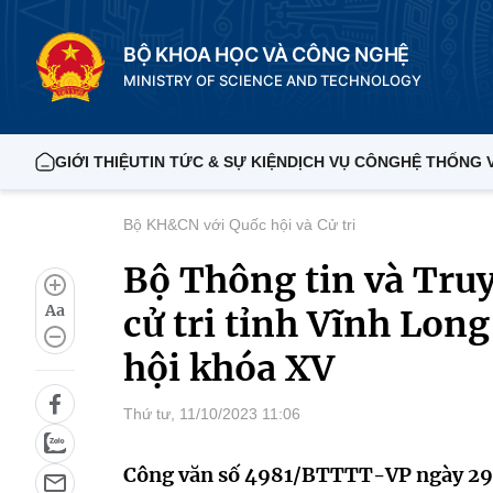
BỘ KHOA HỌC VÀ CÔNG NGHỆ
MINISTRY OF SCIENCE AND TECHNOLOGY
GIỚI THIỆU
TIN TỨC & SỰ KIỆN
DỊCH VỤ CÔNG
HỆ THỐNG 
Bộ KH&CN với Quốc hội và Cử tri
Bộ Thông tin và Truy
Aa
cử tri tỉnh Vĩnh Long
hội khóa XV
Thứ tư, 11/10/2023 11:06
Công văn số 4981/BTTTT-VP ngày 29/9