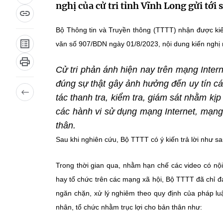
nghị của cử tri tỉnh Vĩnh Long gửi tới
Bộ Thông tin và Truyền thông (TTTT) nhận được kiế
văn số 907/BDN ngày 01/8/2023, nội dung kiến nghị
Cử tri phản ánh hiện nay trên mạng I
nter
đúng sự thật gây ảnh hưởng đến uy tín cá
tác thanh tra, kiểm tra, giám sát nhằm kịp
các hành vi sử dụng mạng I
nternet, mạng
thân.
Sau khi nghiên cứu, Bộ TTTT có ý kiến trả lời như sa
Trong thời gian qua, nhằm hạn chế các video có nộ
hay tổ chức trên các mạng xã hội, Bộ TTTT đã chỉ đạo
ngăn chặn, xử lý nghiêm theo quy định của pháp lu
nhân, tổ chức nhằm trục lợi cho bản thân như: