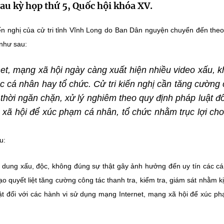
 sau kỳ họp thứ 5, Quốc hội khóa XV.
n nghị của cử tri tỉnh Vĩnh Long do Ban Dân nguyện chuyển đến the
 như sau:
net, mạng xã hội ngày càng xuất hiện nhiều video xấu, 
c cá nhân hay tổ chức. Cử tri kiến nghị cần tăng cường
 thời ngăn chặn, xử lý nghiêm theo quy định pháp luật đố
 xã hội để xúc phạm cá nhân, tổ chức nhằm trục lợi ch
u:
i dung xấu, độc, không đúng sự thật gây ảnh hưởng đến uy tín các c
 quyết liệt tăng cường công tác thanh tra, kiểm tra, giám sát nhằm kị
ật đối với các hành vi sử dụng mạng Internet, mạng xã hội để xúc p