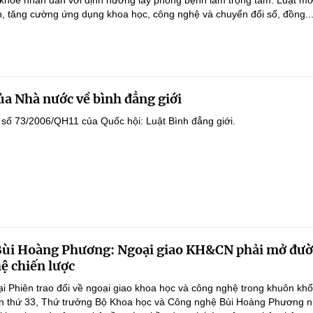
khỏe nhân dân với định hướng lấy phòng bệnh làm trọng tâm. Luật m
h, tăng cường ứng dụng khoa học, công nghệ và chuyển đổi số, đồng..
ủa Nhà nước về bình đẳng giới
 số 73/2006/QH11 của Quốc hội: Luật Bình đẳng giới.
Bùi Hoàng Phương: Ngoại giao KH&CN phải mở đư
ệ chiến lược
ại Phiên trao đổi về ngoại giao khoa học và công nghệ trong khuôn khổ
lần thứ 33, Thứ trưởng Bộ Khoa học và Công nghệ Bùi Hoàng Phương 