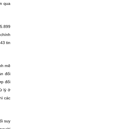
án qua
 5.899
 chính
43 tin
ạnh mẽ
ân đối
ợp đối
ử lý ở
hì các
ối suy