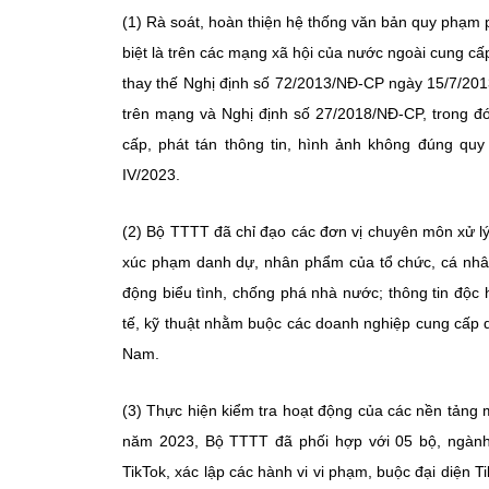
(1) Rà soát, hoàn thiện hệ thống văn bản quy phạm p
biệt là trên các mạng xã hội của nước ngoài cung c
thay thế Nghị định số 72/2013/NĐ-CP ngày 15/7/2013
trên mạng và Nghị định số 27/2018/NĐ-CP, trong đ
cấp, phát tán thông tin, hình ảnh không đúng quy
IV/2023.
(2) Bộ TTTT đã chỉ đạo các đơn vị chuyên môn xử lý c
xúc phạm danh dự, nhân phẩm của tổ chức, cá nhân
động biểu tình, chống phá nhà nước; thông tin độc hạ
tế, kỹ thuật nhằm buộc các doanh nghiệp cung cấp d
Nam.
(3) Thực hiện kiểm tra hoạt động của các nền tảng 
năm 2023, Bộ TTTT đã phối hợp với 05 bộ, ngành 
TikTok, xác lập các hành vi vi phạm, buộc đại diện T