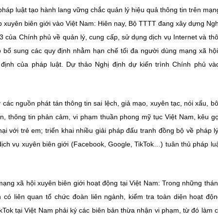
háp luật tạo hành lang vững chắc quản lý hiệu quả thông tin trên mạn
ấp xuyên biên giới vào Việt Nam: Hiên nay, Bộ TTTT đang xây dựng Ngh
 của Chính phủ về quản lý, cung cấp, sử dụng dịch vụ Internet và thô
ó bổ sung các quy định nhằm hạn chế tối đa người dùng mạng xã hộ
 định của pháp luật. Dự thảo Nghị định dự kiến trình Chính phủ v
ác nguồn phát tán thông tin sai lệch, giả mạo, xuyên tạc, nói xấu, bô
, thông tin phản cảm, vi phạm thuần phong mỹ tục Việt Nam, kêu gọ
i với trẻ em; triển khai nhiều giải pháp đấu tranh đồng bộ về pháp lý
ịch vụ xuyên biên giới (Facebook, Google, TikTok…) tuân thủ pháp luậ
mạng xã hội xuyên biên giới hoạt động tại Việt Nam: Trong những thá
có liên quan tổ chức đoàn liên ngành, kiểm tra toàn diện hoạt độ
ikTok tại Việt Nam phải ký các biên bản thừa nhận vi phạm, từ đó làm 