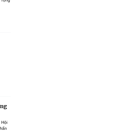
ở rộng
.
ờng
 Hội
nhấn