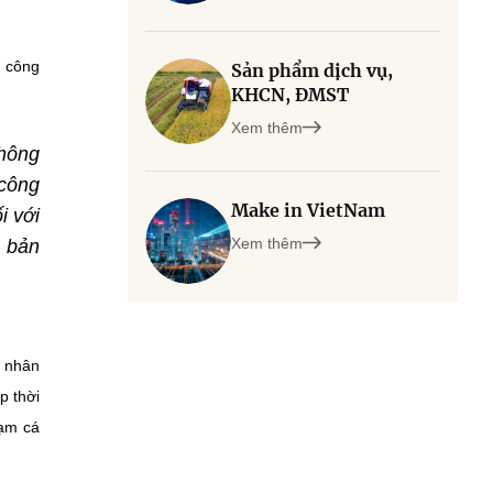
o công
Sản phẩm dịch vụ,
KHCN, ĐMST
Xem thêm
không
 công
Make in VietNam
i với
Xem thêm
o bản
á nhân
p thời
hạm cá