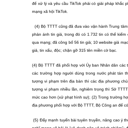
để xử lý và yêu cầu TikTok phải có giải pháp khắc p
mạng xã hội TikTok.
(4) Bộ TTTT cũng đã đưa vào vận hành Trung tâm Xử 
phản ánh tin giả, trong đó có 1.732 tin có thể kiểm 
qua mạng; đã công bố 56 tin giả; 10 website giả mạ
giả, tin xấu, độc; chặn gỡ 315 tên miền cờ bạc.
(4) Bộ TTTT đã phối hợp với Ủy ban Nhân dân các t
các trường hợp người dùng trong nước phát tán th
tượng vi phạm trên địa bàn thì các địa phương chủ
tượng vi phạm nhiều lần, nghiêm trọng thì Sở TTTT
mức cao hơn (xử phạt hình sự); (2) Trong trường hợ
địa phương phối hợp với Bộ TTTT, Bộ Công an để có
(5) Đẩy mạnh tuyến bài tuyên truyền, nâng cao ý th