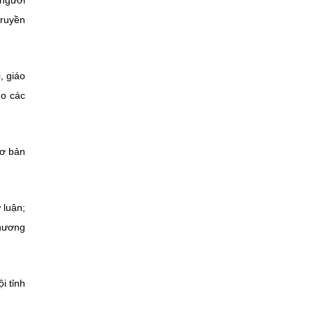
 người
truyền
, giáo
ho các
cơ bản
 luận;
phương
i tỉnh