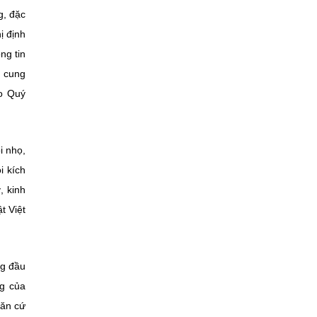
g, đặc
ị định
ng tin
i cung
ào Quý
i nhọ,
i kích
, kinh
t Việt
ng đầu
ng của
căn cứ