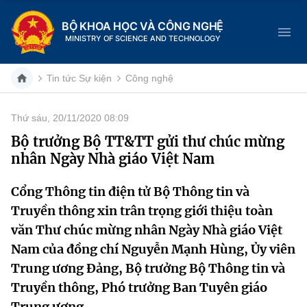
BỘ KHOA HỌC VÀ CÔNG NGHỆ
MINISTRY OF SCIENCE AND TECHNOLOGY
Tin tức Sự kiện
Công nghệ
Thứ sáu, 20/11/2020 08:09
Danh mục
Bộ trưởng Bộ TT&TT gửi thư chúc mừng
nhân Ngày Nhà giáo Việt Nam
Trang chủ
Cổng Thông tin điện tử Bộ Thông tin và
Giới thiệu
Truyền thông xin trân trọng giới thiệu toàn
Chức năng nhiệm vụ
Tin tức sự kiện
văn Thư chúc mừng nhân Ngày Nhà giáo Việt
Nam của đồng chí Nguyễn Mạnh Hùng, Ủy viên
Dịch vụ công
Cơ cấu tổ chức
Khoa học và Công nghệ
Trung ương Đảng, Bộ trưởng Bộ Thông tin và
Truyền thông, Phó trưởng Ban Tuyên giáo
Hệ thống văn bản
Lịch sử phát triển
Đổi mới sáng tạo
Trung ương.