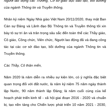
Người lao động các Trường, Cơ sở giáo dục đào tạo, bồi dưỡng
Chọn ngôn ngữ
của ngành Thông tin và Truyền thông,
Vietnamese
English
Nhân kỷ niệm Ngày Nhà giáo Việt Nam 20/11/2020, thay mặt Ban
Cán sự Đảng và Lãnh đạo Bộ Thông tin và Truyền thông tôi xin
bày tỏ sự tri ân và trân trọng sâu sắc đến toàn thể các Thầy giáo,
BỘ KHOA HỌC VÀ CÔNG NGHỆ
Cô giáo, Công chức, Viên chức, Người lao động đã và đang công
MINISTRY OF SCIENCE AND TECHNOLOGY
tác tại các cơ sở đào tạo, bồi dưỡng của ngành Thông tin và
Điều khoản sử dụng
Theo dõi MST:
Góp ý
Truyền thông.
Các Thầy, Cô thân mến,
Cơ quan chủ quản: Bộ Khoa học và Công nghệ (MST)
Chịu trách nhiệm nội dung: Nguyễn Thị Hải Hằng
Năm 2020 là năm diễn ra nhiều sự kiện lớn, có ý nghĩa đặc biệt
Giám đốc Trung tâm Truyền thông Khoa học và Công nghệ.
quan trọng đối với đất nước, là năm kỷ niệm 75 năm ngày thành
Liên hệ
Địa chỉ: Ban Biên tập Cổng TTĐT - 18 Nguyễn Du, TP. Hà Nội
lập Nước, 90 năm thành lập Đảng; là năm cuối cùng của kế
Điện thoại: 024 3936 9506
hoạch phát triển kinh tế - xã hội giai đoạn 2016 - 2020 và chuẩn
Email:
stc@mst.gov.vn
bị, tạo nền tảng cho Chiến lược phát triển 10 năm 2021 - 2030,
©2026 Bản quyền thuộc Bộ Khoa Học và Công Nghệ