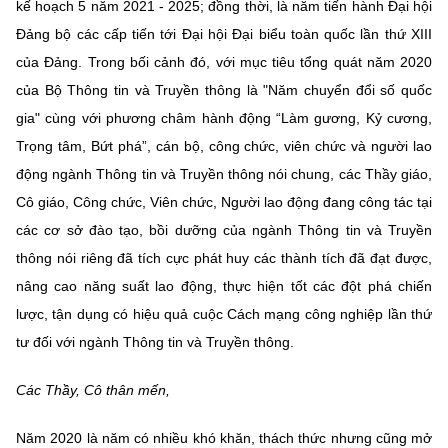
(Ghi rõ nguồn "https://mst.gov.vn" khi phát hành lại thông tin từ
kế hoạch 5 năm 2021 - 2025; đồng thời, là năm tiến hành Đại hội
website này)
Đảng bộ các cấp tiến tới Đại hội Đại biểu toàn quốc lần thứ XIII
của Đảng. Trong bối cảnh đó, với mục tiêu tổng quát năm 2020
của Bộ Thông tin và Truyền thông là "Năm chuyển đổi số quốc
gia" cùng với phương châm hành động “Làm gương, Kỷ cương,
Trọng tâm, Bứt phá”, cán bộ, công chức, viên chức và người lao
động ngành Thông tin và Truyền thông nói chung, các Thầy giáo,
Cô giáo, Công chức, Viên chức, Người lao động đang công tác tại
các cơ sở đào tạo, bồi dưỡng của ngành Thông tin và Truyền
thông nói riêng đã tích cực phát huy các thành tích đã đạt được,
nâng cao năng suất lao động, thực hiện tốt các đột phá chiến
lược, tận dụng có hiệu quả cuộc Cách mạng công nghiệp lần thứ
tư đối với ngành Thông tin và Truyền thông.
Các Thầy, Cô thân mến,
Năm 2020 là năm có nhiều khó khăn, thách thức nhưng cũng mở