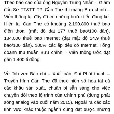
Theo báo cáo của ông Nguyễn Trung Nhân – Giám
Chọn ngôn ngữ
đốc Sở TT&TT TP. Cần Thơ thì mảng Bưu chính –
Vietnamese
English
Viễn thông tại đây đã có những bước tiến đáng kể.
Hiện tại Cần Thơ có khoảng 2.190.890 thuê bao
điện thoại (mật độ đạt 177 thuê bao/100 dân),
184.000 thuê bao Internet (đạt mật độ 14,9 thuê
BỘ KHOA HỌC VÀ CÔNG NGHỆ
MINISTRY OF SCIENCE AND TECHNOLOGY
bao/100 dân). 100% các ấp đều có Internet. Tổng
doanh thu thuần Bưu chính – Viễn thông ước đạt
Điều khoản sử dụng
Theo dõi MST:
Góp ý
gần 1.400 tỉ đồng.
Cơ quan chủ quản: Bộ Khoa học và Công nghệ (MST)
Về lĩnh vực Báo chí – Xuất bản, Đài Phát thanh –
Chịu trách nhiệm nội dung: Nguyễn Thị Hải Hằng
Truyền hình Cần Thơ đã thực hiện số hóa tất cả
Giám đốc Trung tâm Truyền thông Khoa học và Công nghệ.
Liên hệ
các khâu sản xuất, chuẩn bị sẵn sàng cho việc
Địa chỉ: Ban Biên tập Cổng TTĐT - 18 Nguyễn Du, TP. Hà Nội
chuyển đổi theo lộ trình của Chính phủ (dừng phát
Điện thoại: 024 3936 9506
sóng analog vào cuối năm 2015). Ngoài ra các các
Email:
stc@mst.gov.vn
lĩnh vực khác thuộc ngành cũng đạt được những
©2026 Bản quyền thuộc Bộ Khoa Học và Công Nghệ