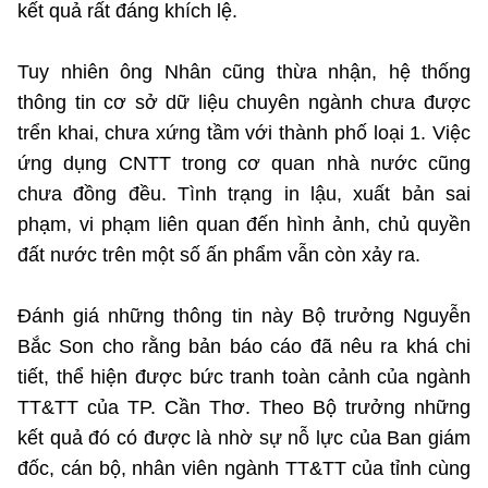
(Ghi rõ nguồn "https://mst.gov.vn" khi phát hành lại thông tin từ
kết quả rất đáng khích lệ.
website này)
Tuy nhiên ông Nhân cũng thừa nhận, hệ thống
thông tin cơ sở dữ liệu chuyên ngành chưa được
trển khai, chưa xứng tầm với thành phố loại 1. Việc
ứng dụng CNTT trong cơ quan nhà nước cũng
chưa đồng đều. Tình trạng in lậu, xuất bản sai
phạm, vi phạm liên quan đến hình ảnh, chủ quyền
đất nước trên một số ấn phẩm vẫn còn xảy ra.
Đánh giá những thông tin này Bộ trưởng Nguyễn
Bắc Son cho rằng bản báo cáo đã nêu ra khá chi
tiết, thể hiện được bức tranh toàn cảnh của ngành
TT&TT của TP. Cần Thơ. Theo Bộ trưởng những
kết quả đó có được là nhờ sự nỗ lực của Ban giám
đốc, cán bộ, nhân viên ngành TT&TT của tỉnh cùng