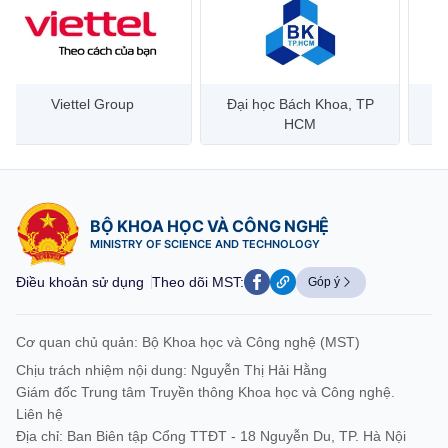
Đại học Bách Khoa, TP
Bưu điện Việt Nam –
Công
HCM
Vietnam Post
BỘ KHOA HỌC VÀ CÔNG NGHỆ
MINISTRY OF SCIENCE AND TECHNOLOGY
Điều khoản sử dụng
Theo dõi MST:
Góp ý
Cơ quan chủ quản: Bộ Khoa học và Công nghệ (MST)
Chịu trách nhiệm nội dung: Nguyễn Thị Hải Hằng
Giám đốc Trung tâm Truyền thông Khoa học và Công nghệ.
Liên hệ
Địa chỉ: Ban Biên tập Cổng TTĐT - 18 Nguyễn Du, TP. Hà Nội