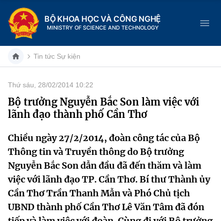
BỘ KHOA HỌC VÀ CÔNG NGHỆ
MINISTRY OF SCIENCE AND TECHNOLOGY
Tin tức Sự kiện
Thứ sáu, 28/02/2014 10:22
Danh mục
Bộ trưởng Nguyễn Bắc Son làm việc với
lãnh đạo thành phố Cần Thơ
Trang chủ
Chiều ngày 27/2/2014, đoàn công tác của Bộ
Giới thiệu
Thông tin và Truyền thông do Bộ trưởng
Chức năng nhiệm vụ
Tin tức sự kiện
Nguyễn Bắc Son dẫn đầu đã đến thăm và làm
việc với lãnh đạo TP. Cần Thơ. Bí thư Thành ủy
Dịch vụ công
Cơ cấu tổ chức
Khoa học và Công nghệ
Cần Thơ Trần Thanh Mẫn và Phó Chủ tịch
UBND thành phố Cần Thơ Lê Văn Tâm đã đón
Hệ thống văn bản
Lịch sử phát triển
Đổi mới sáng tạo
tiếp và làm việc với đoàn. Cùng đi với Bộ trưởng