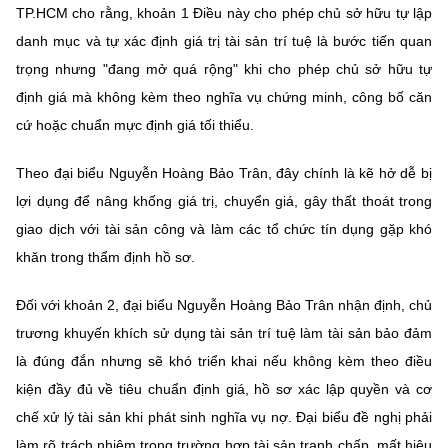
Chọn ngôn ngữ
TP.HCM cho rằng, khoản 1 Điều này cho phép chủ sở hữu tự lập
danh mục và tự xác định giá trị tài sản trí tuệ là bước tiến quan
Vietnamese
English
trọng nhưng "đang mở quá rộng" khi cho phép chủ sở hữu tự
định giá mà không kèm theo nghĩa vụ chứng minh, công bố căn
cứ hoặc chuẩn mực định giá tối thiểu.
BỘ KHOA HỌC VÀ CÔNG NGHỆ
Theo đại biểu Nguyễn Hoàng Bảo Trân, đây chính là kẽ hở dễ bị
MINISTRY OF SCIENCE AND TECHNOLOGY
lợi dụng để nâng khống giá trị, chuyển giá, gây thất thoát trong
Điều khoản sử dụng
Theo dõi MST:
Góp ý
giao dịch với tài sản công và làm các tổ chức tín dụng gặp khó
khăn trong thẩm định hồ sơ.
Cơ quan chủ quản: Bộ Khoa học và Công nghệ (MST)
Chịu trách nhiệm nội dung: Nguyễn Thị Hải Hằng
Đối với khoản 2, đại biểu Nguyễn Hoàng Bảo Trân nhận định, chủ
Giám đốc Trung tâm Truyền thông Khoa học và Công nghệ.
trương khuyến khích sử dụng tài sản trí tuệ làm tài sản bảo đảm
Liên hệ
là đúng đắn nhưng sẽ khó triển khai nếu không kèm theo điều
Địa chỉ: Ban Biên tập Cổng TTĐT - 18 Nguyễn Du, TP. Hà Nội
Điện thoại: 024 3936 9506
kiện đầy đủ về tiêu chuẩn định giá, hồ sơ xác lập quyền và cơ
Email:
stc@mst.gov.vn
chế xử lý tài sản khi phát sinh nghĩa vụ nợ. Đại biểu đề nghị phải
©2026 Bản quyền thuộc Bộ Khoa Học và Công Nghệ
làm rõ trách nhiệm trong trường hợp tài sản tranh chấp, mất hiệu