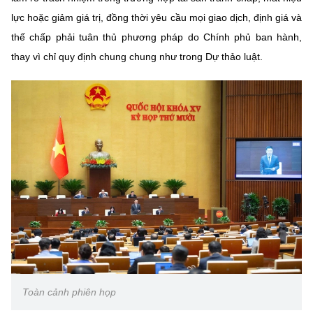
(Ghi rõ nguồn "https://mst.gov.vn" khi phát hành lại thông tin từ
lực hoặc giảm giá trị, đồng thời yêu cầu mọi giao dịch, định giá và
website này)
thế chấp phải tuân thủ phương pháp do Chính phủ ban hành,
thay vì chỉ quy định chung chung như trong Dự thảo luật.
Toàn cảnh phiên họp