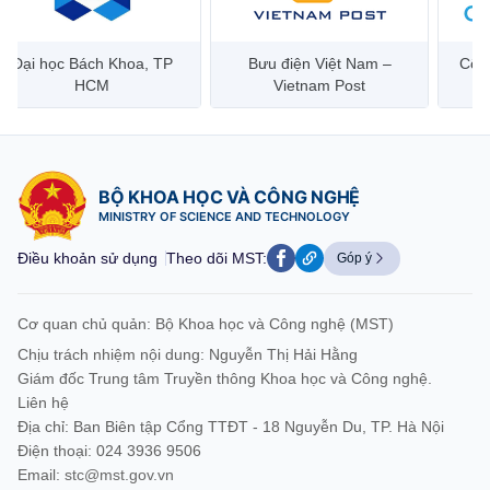
Đại học Bách Khoa, TP
Bưu điện Việt Nam –
Công
HCM
Vietnam Post
BỘ KHOA HỌC VÀ CÔNG NGHỆ
MINISTRY OF SCIENCE AND TECHNOLOGY
Điều khoản sử dụng
Theo dõi MST:
Góp ý
Cơ quan chủ quản: Bộ Khoa học và Công nghệ (MST)
Chịu trách nhiệm nội dung: Nguyễn Thị Hải Hằng
Giám đốc Trung tâm Truyền thông Khoa học và Công nghệ.
Liên hệ
Địa chỉ: Ban Biên tập Cổng TTĐT - 18 Nguyễn Du, TP. Hà Nội
Điện thoại: 024 3936 9506
Email:
stc@mst.gov.vn