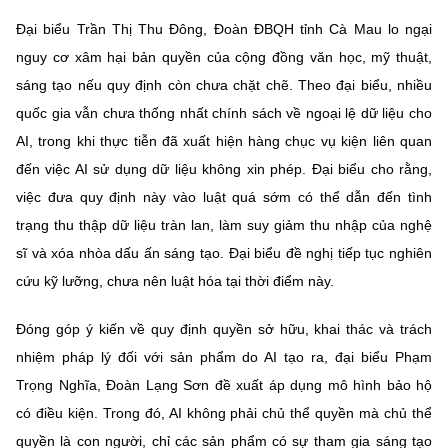
Đại biểu Trần Thị Thu Đông, Đoàn ĐBQH tỉnh Cà Mau lo ngại
nguy cơ xâm hại bản quyền của cộng đồng văn học, mỹ thuật,
sáng tạo nếu quy định còn chưa chặt chẽ. Theo đại biểu, nhiều
quốc gia vẫn chưa thống nhất chính sách về ngoại lệ dữ liệu cho
AI, trong khi thực tiễn đã xuất hiện hàng chục vụ kiện liên quan
đến việc AI sử dụng dữ liệu không xin phép. Đại biểu cho rằng,
việc đưa quy định này vào luật quá sớm có thể dẫn đến tình
trạng thu thập dữ liệu tràn lan, làm suy giảm thu nhập của nghệ
sĩ và xóa nhòa dấu ấn sáng tạo. Đại biểu đề nghị tiếp tục nghiên
cứu kỹ lưỡng, chưa nên luật hóa tại thời điểm này.
Đóng góp ý kiến về quy định quyền sở hữu, khai thác và trách
nhiệm pháp lý đối với sản phẩm do AI tạo ra, đại biểu Phạm
Trọng Nghĩa, Đoàn Lạng Sơn đề xuất áp dụng mô hình bảo hộ
có điều kiện. Trong đó, AI không phải chủ thể quyền mà chủ thể
quyền là con người, chỉ các sản phẩm có sự tham gia sáng tạo