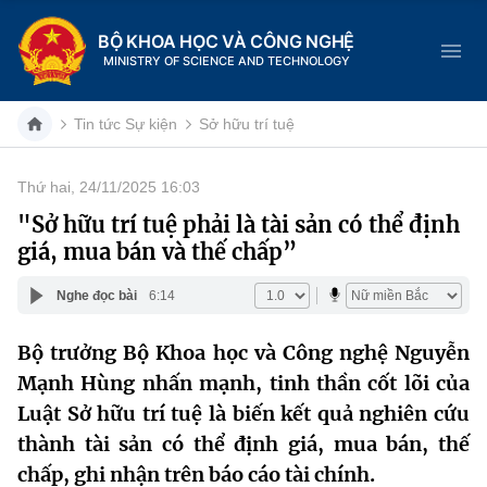
BỘ KHOA HỌC VÀ CÔNG NGHỆ
MINISTRY OF SCIENCE AND TECHNOLOGY
Tin tức Sự kiện
Sở hữu trí tuệ
Thứ hai, 24/11/2025 16:03
Danh mục
"Sở hữu trí tuệ phải là tài sản có thể định
giá, mua bán và thế chấp”
Trang chủ
Nghe đọc bài
6:14
Giới thiệu
Bộ trưởng Bộ Khoa học và Công nghệ Nguyễn
Chức năng nhiệm vụ
Tin tức sự kiện
Mạnh Hùng nhấn mạnh, tinh thần cốt lõi của
Dịch vụ công
Luật Sở hữu trí tuệ là biến kết quả nghiên cứu
Cơ cấu tổ chức
Khoa học và Công nghệ
thành tài sản có thể định giá, mua bán, thế
Hệ thống văn bản
Lịch sử phát triển
Đổi mới sáng tạo
chấp, ghi nhận trên báo cáo tài chính.