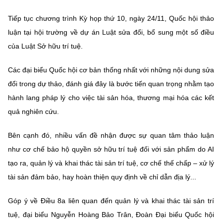
MST IOFFICE
Văn bản QPPL
Sở Khoa học và Công nghệ
Chuyển đổi số
Tiếp tục chương trình Kỳ họp thứ 10, ngày 24/11, Quốc hội thảo
luận tại hội trường về dự án Luật sửa đổi, bổ sung một số điều
THỐNG KÊ
Văn bản chỉ đạo điều hành
Bưu chính, Viễn thông
của Luật Sở hữu trí tuệ.
Multimedia
Khoa học và Công nghệ
Lấy ý kiến người dân về dự thảo VBQPPL
Sở hữu trí tuệ
Các đại biểu Quốc hội cơ bản thống nhất với những nội dung sửa
THƯ ĐIỆN TỬ
Đổi mới sáng tạo
đổi trong dự thảo, đánh giá đây là bước tiến quan trọng nhằm tạo
Tiêu chuẩn, đo lường, chất lượng
hành lang pháp lý cho việc tài sản hóa, thương mại hóa các kết
Khác
Chuyển đổi số
quả nghiên cứu.
Năng lượng nguyên tử
Videos
Bưu chính, Viễn thông
Bên cạnh đó, nhiều vấn đề nhận được sự quan tâm thảo luận
Tin tổng hợp
Infographic
như cơ chế bảo hộ quyền sở hữu trí tuệ đối với sản phẩm do AI
Sở hữu trí tuệ
Tin địa phương
Ảnh
tạo ra, quản lý và khai thác tài sản trí tuệ, cơ chế thế chấp – xử lý
tài sản đảm bảo, hay hoàn thiện quy định về chỉ dẫn địa lý...
Tiêu chuẩn, đo lường, chất lượng
Voice
Góp ý về Điều 8a liên quan đến quản lý và khai thác tài sản trí
Năng lượng nguyên tử
Nhiệm vụ trọng tâm
tuệ, đại biểu Nguyễn Hoàng Bảo Trân, Đoàn Đại biểu Quốc hội