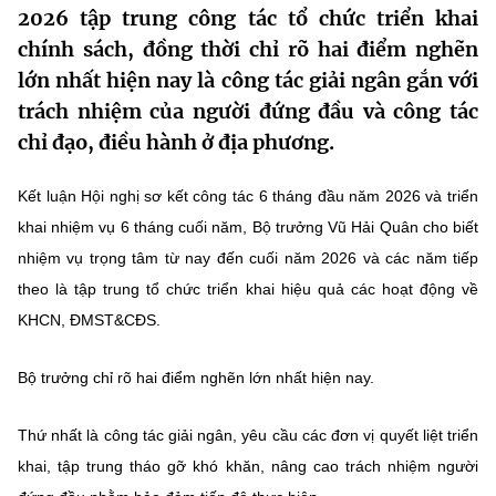
2026 tập trung công tác tổ chức triển khai
MST IOFFICE
Văn bản QPPL
Sở Khoa học và Công nghệ
Chuyển đổi số
chính sách, đồng thời chỉ rõ hai điểm nghẽn
THỐNG KÊ
lớn nhất hiện nay là công tác giải ngân gắn với
Văn bản chỉ đạo điều hành
Bưu chính, Viễn thông
trách nhiệm của người đứng đầu và công tác
Multimedia
Khoa học và Công nghệ
Lấy ý kiến người dân về dự thảo VBQPPL
chỉ đạo, điều hành ở địa phương.
Sở hữu trí tuệ
THƯ ĐIỆN TỬ
Đổi mới sáng tạo
Tiêu chuẩn, đo lường, chất lượng
Kết luận Hội nghị sơ kết công tác 6 tháng đầu năm 2026 và triển
Khác
khai nhiệm vụ 6 tháng cuối năm, Bộ trưởng Vũ Hải Quân cho biết
Chuyển đổi số
Năng lượng nguyên tử
nhiệm vụ trọng tâm từ nay đến cuối năm 2026 và các năm tiếp
Videos
theo là tập trung tổ chức triển khai hiệu quả các hoạt động về
Bưu chính, Viễn thông
Tin tổng hợp
Infographic
KHCN, ĐMST&CĐS.
Sở hữu trí tuệ
Tin địa phương
Ảnh
Bộ trưởng chỉ rõ hai điểm nghẽn lớn nhất hiện nay.
Tiêu chuẩn, đo lường, chất lượng
Voice
Thứ nhất là công tác giải ngân, yêu cầu các đơn vị quyết liệt triển
Năng lượng nguyên tử
Nhiệm vụ trọng tâm
khai, tập trung tháo gỡ khó khăn, nâng cao trách nhiệm người