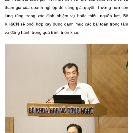
(Ghi rõ nguồn "https://mst.gov.vn" khi phát hành lại thông tin từ
tham gia của doanh nghiệp để cùng giải quyết. Trường hợp còn
website này)
lúng túng trong xác định nhiệm vụ hoặc thiếu nguồn lực, Bộ
KH&CN sẽ phối hợp xây dựng danh mục các bài toán trọng tâm
và đồng hành trong quá trình triển khai.