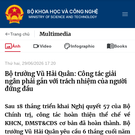
BỘ KHOA HỌC VÀ CÔNG NGHỆ
MINISTRY OF SCIENCE AND TECHNOLOGY
Multimedia
Trang chủ
Ảnh
Video
Infographic
Books
Danh mục
Thứ hai, 29/06/2026 17:20
Trang chủ
Bộ trưởng Vũ Hải Quân: Công tác giải
ngân phải gắn với trách nhiệm của người
Giới thiệu
đứng đầu
Chức năng nhiệm vụ
Tin tức sự kiện
Sau 18 tháng triển khai Nghị quyết 57 của Bộ
Dịch vụ công
Chính trị, công tác hoàn thiện thể chế về
Cơ cấu tổ chức
Khoa học và Công nghệ
KHCN, ĐMST&CĐS cơ bản đã hoàn thành. Bộ
Hệ thống văn bản
Lịch sử phát triển
Đổi mới sáng tạo
trưởng Vũ Hải Quân yêu cầu 6 tháng cuối năm