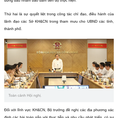
đứng đầu nhằm bảo đảm tiến độ thực hiện.
Chọn ngôn ngữ
Vietnamese
English
Thứ hai là sự quyết liệt trong công tác chỉ đạo, điều hành của
lãnh đạo các Sở KH&CN trong tham mưu cho UBND các tỉnh,
thành phố.
BỘ KHOA HỌC VÀ CÔNG NGHỆ
MINISTRY OF SCIENCE AND TECHNOLOGY
Điều khoản sử dụng
Theo dõi MST:
Góp ý
Cơ quan chủ quản: Bộ Khoa học và Công nghệ (MST)
Chịu trách nhiệm nội dung: Nguyễn Thị Hải Hằng
Giám đốc Trung tâm Truyền thông Khoa học và Công nghệ.
Liên hệ
Toàn cảnh Hội nghị.
Địa chỉ: Ban Biên tập Cổng TTĐT - 18 Nguyễn Du, TP. Hà Nội
Điện thoại: 024 3936 9506
Email:
stc@mst.gov.vn
Đối với lĩnh vực KH&CN, Bộ trưởng đề nghị các địa phương xác
©2026 Bản quyền thuộc Bộ Khoa Học và Công Nghệ
định các bài toán gắn với thực tiễn và nhu cầu phát triển, có sự