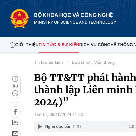
BỘ KHOA HỌC VÀ CÔNG NGHỆ
MINISTRY OF SCIENCE AND TECHNOLOGY
GIỚI THIỆU
TIN TỨC & SỰ KIỆN
DỊCH VỤ CÔNG
HỆ THỐNG 
Tin tức Sự kiện
Bưu chính, Viễn thông
Bộ TT&TT phát hành
Aa
thành lập Liên minh 
2024)”
Thứ tư, 09/10/2024 11:50
2:37
Nghe đọc bài