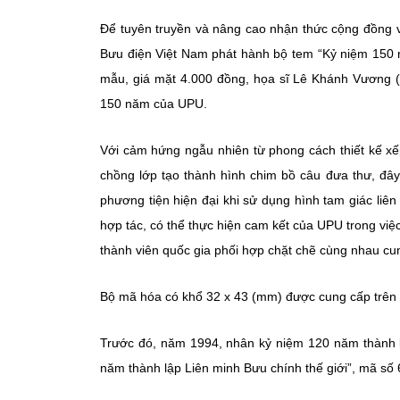
Để tuyên truyền và nâng cao nhận thức cộng đồng v
Bưu điện Việt Nam phát hành bộ tem “Kỷ niệm 150 n
mẫu, giá mặt 4.000 đồng, họa sĩ Lê Khánh Vương (T
150 năm của UPU.
Với cảm hứng ngẫu nhiên từ phong cách thiết kế xế
chồng lớp tạo thành hình chim bồ câu đưa thư, đây
phương tiện hiện đại khi sử dụng hình tam giác liên 
hợp tác, có thể thực hiện cam kết của UPU trong vi
thành viên quốc gia phối hợp chặt chẽ cùng nhau cun
Bộ mã hóa có khổ 32 x 43 (mm) được cung cấp trên
Trước đó, năm 1994, nhân kỷ niệm 120 năm thành 
năm thành lập Liên minh Bưu chính thế giới”, mã số