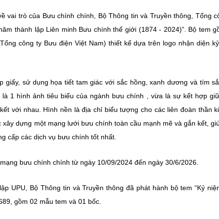
ề vai trò của Bưu chính chính, Bộ Thông tin và Truyền thông, Tổng c
ăm thành lập Liên minh Bưu chính thế giới (1874 - 2024)”. Bộ tem 
ổng công ty Bưu điện Việt Nam) thiết kế dựa trên logo nhận diện k
p giấy, sử dụng họa tiết tam giác với sắc hồng, xanh dương và tím s
 là 1 hình ảnh tiêu biểu của ngành bưu chính , vừa là sự kết hợp gi
kết với nhau. Hình nền là địa chỉ biểu tượng cho các liên đoàn thần k
ệc xây dựng một mạng lưới bưu chính toàn cầu mạnh mẽ và gắn kết, gi
g cấp các dịch vụ bưu chính tốt nhất.
 mạng bưu chính chính từ ngày 10/09/2024 đến ngày 30/6/2026.
lập UPU, Bộ Thông tin và Truyền thông đã phát hành bộ tem “Kỷ ni
 689, gồm 02 mẫu tem và 01 bốc.