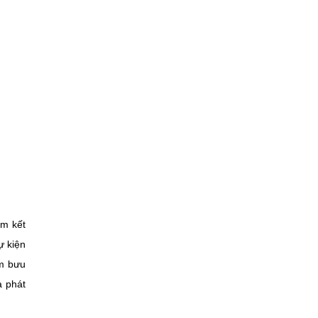
am kết
ự kiện
em bưu
à phát