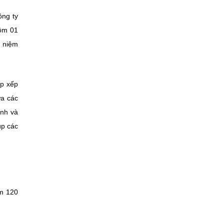
ông ty
gồm 01
ỷ niệm
ắp xếp
ữa các
inh và
úp các
ệm 120