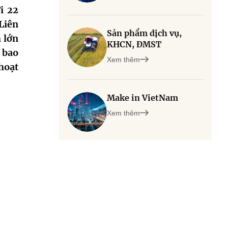
i 22
Liên
Sản phẩm dịch vụ,
 lớn
KHCN, ĐMST
 bao
Xem thêm
hoạt
Make in VietNam
Xem thêm