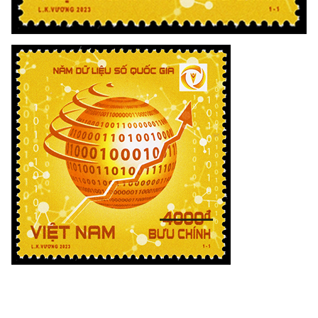
Chọn ngôn ngữ
Vietnamese
English
BỘ KHOA HỌC VÀ CÔNG NGHỆ
MINISTRY OF SCIENCE AND TECHNOLOGY
Điều khoản sử dụng
Theo dõi MST:
Góp ý
Cơ quan chủ quản: Bộ Khoa học và Công nghệ (MST)
Chịu trách nhiệm nội dung: Nguyễn Thị Hải Hằng
Giám đốc Trung tâm Truyền thông Khoa học và Công nghệ.
Liên hệ
Địa chỉ: Ban Biên tập Cổng TTĐT - 18 Nguyễn Du, TP. Hà Nội
Điện thoại: 024 3936 9506
Email:
stc@mst.gov.vn
©2026 Bản quyền thuộc Bộ Khoa Học và Công Nghệ