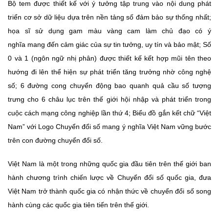
(Ghi rõ nguồn "https://mst.gov.vn" khi phát hành lại thông tin từ
Bộ tem được thiết kế với ý tưởng tập trung vào nội dung phát
website này)
triển cơ sở dữ liệu dựa trên nền tảng số đảm bảo sự thống nhất;
họa sĩ sử dụng gam màu vàng cam làm chủ đạo có ý
nghĩa mang đến cảm giác của sự tin tưởng, uy tín và bảo mật; Số
0 và 1 (ngôn ngữ nhị phân) được thiết kế kết hợp mũi tên theo
hướng đi lên thể hiện sự phát triển tăng trưởng nhờ công nghệ
số; 6 đường cong chuyển động bao quanh quả cầu số tượng
trưng cho 6 châu lục trên thế giới hội nhập và phát triển trong
cuộc cách mạng công nghiệp lần thứ 4; Biểu đồ gắn kết chữ “Việt
Nam” với Logo Chuyển đổi số mang ý nghĩa Việt Nam vững bước
trên con đường chuyển đổi số.
Việt Nam là một trong những quốc gia đầu tiên trên thế giới ban
hành chương trình chiến lược về Chuyển đổi số quốc gia, đưa
Việt Nam trở thành quốc gia có nhận thức về chuyển đổi số song
hành cùng các quốc gia tiên tiến trên thế giới.