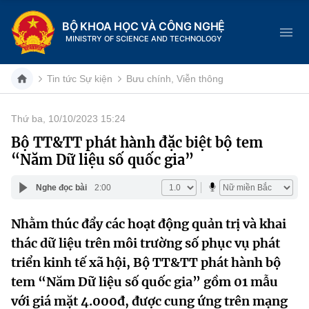
BỘ KHOA HỌC VÀ CÔNG NGHỆ
MINISTRY OF SCIENCE AND TECHNOLOGY
Tin tức Sự kiện
Bưu chính, Viễn thông
Thứ ba, 10/10/2023 15:24
Danh mục
Bộ TT&TT phát hành đặc biệt bộ tem
“Năm Dữ liệu số quốc gia”
Trang chủ
Nghe đọc bài
2:00
Giới thiệu
Nhằm thúc đẩy các hoạt động quản trị và khai
Chức năng nhiệm vụ
Tin tức sự kiện
thác dữ liệu trên môi trường số phục vụ phát
Dịch vụ công
triển kinh tế xã hội, Bộ TT&TT phát hành bộ
Cơ cấu tổ chức
Khoa học và Công nghệ
tem “Năm Dữ liệu số quốc gia” gồm 01 mẫu
Hệ thống văn bản
Lịch sử phát triển
Đổi mới sáng tạo
với giá mặt 4.000đ, được cung ứng trên mạng