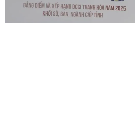
Sở KH&CN Thanh Hóa xếp hạng tốt trong DCCI Thanh Hóa
năm 2025
Sở Khoa học và Công nghệ Thanh Hóa là một trong bốn đơn vị
được xếp hạng tốt trong kết quả đánh giá Chỉ số năng lực cạnh
tranh các Sở, ban, ngành cấp tỉnh và địa phương (DCCI)...