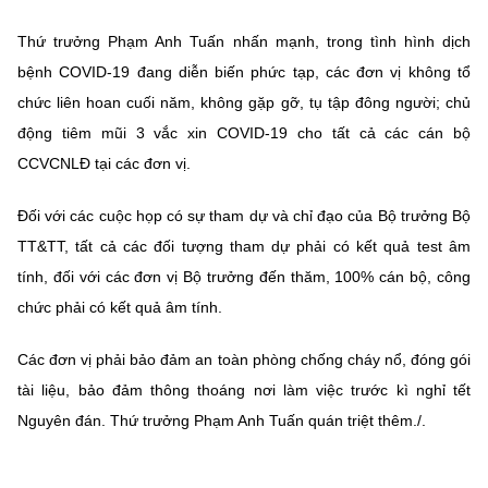
(Ghi rõ nguồn "https://mst.gov.vn" khi phát hành lại thông tin từ
website này)
Thứ trưởng Phạm Anh Tuấn nhấn mạnh, trong tình hình dịch
bệnh COVID-19 đang diễn biến phức tạp, các đơn vị không tổ
chức liên hoan cuối năm, không gặp gỡ, tụ tập đông người; chủ
động tiêm mũi 3 vắc xin COVID-19 cho tất cả các cán bộ
CCVCNLĐ tại các đơn vị.
Đối với các cuộc họp có sự tham dự và chỉ đạo của Bộ trưởng Bộ
TT&TT, tất cả các đối tượng tham dự phải có kết quả test âm
tính, đối với các đơn vị Bộ trưởng đến thăm, 100% cán bộ, công
chức phải có kết quả âm tính.
Các đơn vị phải bảo đảm an toàn phòng chống cháy nổ, đóng gói
tài liệu, bảo đảm thông thoáng nơi làm việc trước kì nghỉ tết
Nguyên đán. Thứ trưởng Phạm Anh Tuấn quán triệt thêm./.