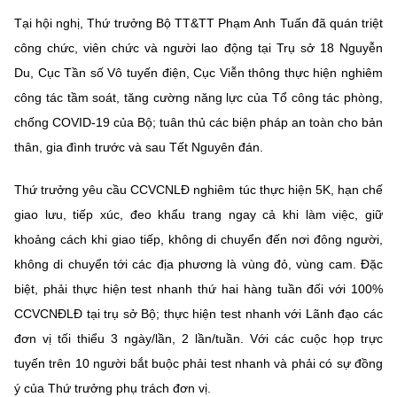
Chọn ngôn ngữ
Tại hội nghị, Thứ trưởng Bộ TT&TT Phạm Anh Tuấn đã quán triệt
Vietnamese
English
công chức, viên chức và người lao động tại Trụ sở 18 Nguyễn
Du, Cục Tần số Vô tuyến điện, Cục Viễn thông thực hiện nghiêm
công tác tầm soát, tăng cường năng lực của Tổ công tác phòng,
chống COVID-19 của Bộ; tuân thủ các biện pháp an toàn cho bản
BỘ KHOA HỌC VÀ CÔNG NGHỆ
thân, gia đình trước và sau Tết Nguyên đán.
MINISTRY OF SCIENCE AND TECHNOLOGY
Điều khoản sử dụng
Theo dõi MST:
Góp ý
Thứ trưởng yêu cầu CCVCNLĐ nghiêm túc thực hiện 5K, hạn chế
giao lưu, tiếp xúc, đeo khẩu trang ngay cả khi làm việc, giữ
khoảng cách khi giao tiếp, không di chuyển đến nơi đông người,
Cơ quan chủ quản: Bộ Khoa học và Công nghệ (MST)
không di chuyển tới các địa phương là vùng đỏ, vùng cam. Đặc
Chịu trách nhiệm nội dung: Nguyễn Thị Hải Hằng
Giám đốc Trung tâm Truyền thông Khoa học và Công nghệ.
biệt, phải thực hiện test nhanh thứ hai hàng tuần đối với 100%
Liên hệ
CCVCNĐLĐ tại trụ sở Bộ; thực hiện test nhanh với Lãnh đạo các
Địa chỉ: Ban Biên tập Cổng TTĐT - 18 Nguyễn Du, TP. Hà Nội
đơn vị tối thiểu 3 ngày/lần, 2 lần/tuần. Với các cuộc họp trực
Điện thoại: 024 3936 9506
Email:
stc@mst.gov.vn
tuyến trên 10 người bắt buộc phải test nhanh và phải có sự đồng
©2026 Bản quyền thuộc Bộ Khoa Học và Công Nghệ
ý của Thứ trưởng phụ trách đơn vị.