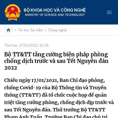
BỘ KHOA HỌC VÀ CÔNG NGHỆ
MINISTRY OF SCIENCE AND TECHNOLOGY
Tin tức Sự kiện
Công nghệ
Thứ hai, 17/01/2022 15:35
Danh mục
Bộ TT&TT tăng cường biện pháp phòng
chống dịch trước và sau Tết Nguyên đán
Trang chủ
2022
Giới thiệu
Chiều ngày 17/01/2021, Ban Chỉ đạo phòng,
chống Covid-19 của Bộ Thông tin và Truyền
Chức năng nhiệm vụ
Tin tức sự kiện
thông (TT&TT) đã tổ chức cuộc họp để quán
Dịch vụ công
Cơ cấu tổ chức
Khoa học và Công nghệ
triệt tăng cường phòng, chống dịch dịp trước và
sau Tết Nguyên đán. Thứ trưởng Bộ TT&TT
Hệ thống văn bản
Lịch sử phát triển
Đổi mới sáng tạo
Phạm Anh Tuấn, Trưởng Ban Chỉ đạo chủ trì