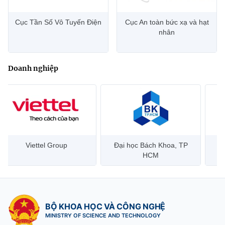
Cục Tần Số Vô Tuyến Điện
Cục An toàn bức xạ và hạt
nhân
Doanh nghiệp
Đại học Bách Khoa, TP
Bưu điện Việt Nam –
Công
HCM
Vietnam Post
BỘ KHOA HỌC VÀ CÔNG NGHỆ
MINISTRY OF SCIENCE AND TECHNOLOGY