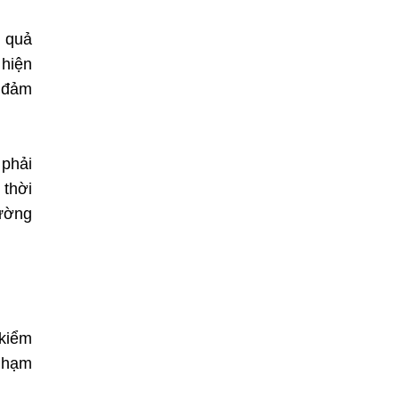
t quả
 hiện
o đảm
 phải
 thời
rường
 kiểm
 Phạm