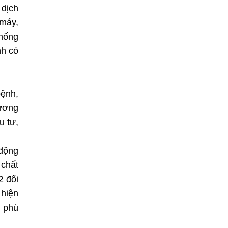
 dịch
 máy,
chống
nh có
bệnh,
hương
u tư,
 động
 chất
2 đối
 hiện
g phù