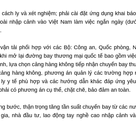
í cách ly và xét nghiệm; phải cài đặt ứng dụng khai báo
goài nhập cảnh vào Việt Nam làm việc ngắn ngày (dư
.
vận tải phối hợp với các Bộ: Công an, Quốc phòng, 
ề khi mở lại đường bay thương mại quốc tế bao gồm việ
ảnh, lựa chọn cảng hàng không tiếp nhận chuyến bay t
c cảng hàng không, phương án quản lý các trường hợp
h ly y tế phù hợp và các hướng dẫn khác đáp ứng yê
hải có phương án cụ thể, chặt chẽ, bảo đảm an toàn.
ng bước, thận trọng tăng tần suất chuyến bay từ các nư
gia, nhà đầu tư, lao động tay nghề cao nhập cảnh v