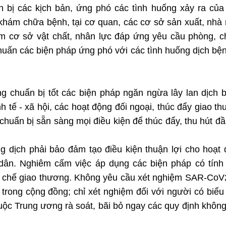
 bị các kịch bản, ứng phó các tình huống xảy ra của
ở khám chữa bệnh, tại cơ quan, các cơ sở sản xuất, nhà
ảm cơ sở vật chất, nhân lực đáp ứng yêu cầu phòng, 
 huấn các biện pháp ứng phó với các tình huống dịch bệ
g chuẩn bị tốt các biện pháp ngăn ngừa lây lan dịch 
nh tế - xã hội, các hoạt động đối ngoại, thúc đẩy giao t
chuẩn bị sẵn sàng mọi điều kiện để thúc đẩy, thu hút đầ
g dịch phải bảo đảm tạo điều kiện thuận lợi cho hoạt
dân. Nghiêm cấm việc áp dụng các biện pháp có tính
ạn chế giao thương. Không yêu cầu xét nghiệm SAR-CoV
trong cộng đồng; chỉ xét nghiệm đối với người có biểu
huộc Trung ương rà soát, bãi bỏ ngay các quy định khôn