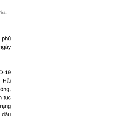
Ảnh:
 phủ
ngày
ID-19
, Hải
hòng,
n tục
trạng
c đầu