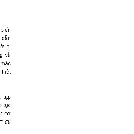
 biến
g dẫn
ở lại
g về
a mắc
triệt
, tập
p tục
ác cơ
T để