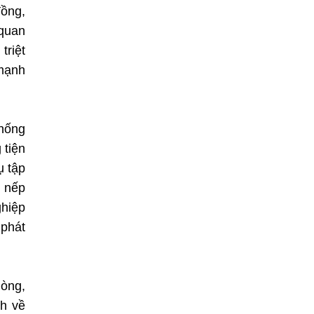
đồng,
 quan
triệt
 mạnh
chống
 tiện
ụ tập
, nếp
ghiệp
 phát
òng,
nh về