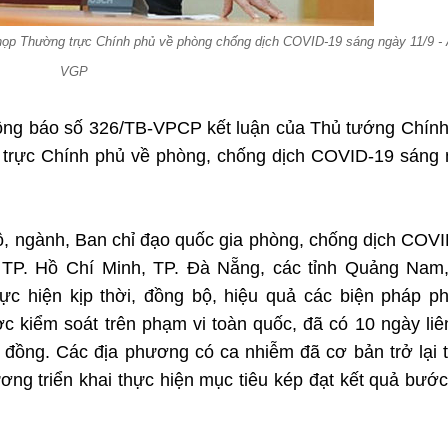
họp Thường trực Chính phủ về phòng chống dịch COVID-19 sáng ngày 11/9 - 
VGP
ng báo số 326/TB-VPCP kết luận của Thủ tướng Chính
trực Chính phủ về phòng, chống dịch COVID-19 sáng 
ộ, ngành, Ban chỉ đạo quốc gia phòng, chống dịch COV
, TP. Hồ Chí Minh, TP. Đà Nẵng, các tỉnh Quảng Nam
c hiện kịp thời, đồng bộ, hiệu quả các biện pháp p
c kiểm soát trên phạm vi toàn quốc, đã có 10 ngày liê
 đồng. Các địa phương có ca nhiễm đã cơ bản trở lại 
ơng triển khai thực hiện mục tiêu kép đạt kết quả bướ