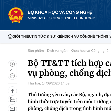
BỘ KHOA HỌC VÀ CÔNG NGHỆ
MINISTRY OF SCIENCE AND TECHNOLOGY
GIỚI THIỆU
TIN TỨC & SỰ KIỆN
DỊCH VỤ CÔNG
HỆ THỐNG 
Sản phẩm - Dịch vụ ngành Khoa học và Công nghệ
Bộ TT&TT tích hợp 
Aa
vụ phòng, chống dịc
Thứ hai, 14/09/2020 14:59
Thủ tướng yêu cầu, các Bộ, ngành, địa 
hình thức trực tuyến trên môi trường
phòng, chống dịch trong tình hình mới.