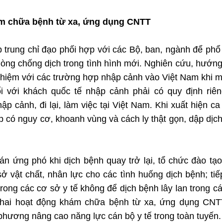
ám chữa bệnh từ xa, ứng dụng CNTT
 trung chỉ đạo phối hợp với các Bộ, ban, ngành để phổ
òng chống dịch trong tình hình mới. Nghiên cứu, hướn
 nghiệm với các trường hợp nhập cảnh vào Việt Nam khi m
 với khách quốc tế nhập cảnh phải có quy định riên
ập cảnh, đi lại, làm việc tại Việt Nam. Khi xuất hiện c
p có nguy cơ, khoanh vùng và cách ly thật gọn, dập dịch 
n ứng phó khi dịch bệnh quay trở lại, tổ chức đào tạo
ở vật chất, nhân lực cho các tình huống dịch bệnh; tiế
rong các cơ sở y tế không để dịch bệnh lây lan trong c
 khai hoạt động khám chữa bệnh từ xa, ứng dụng CNT
phương nâng cao năng lực cán bộ y tế trong toàn tuyến.