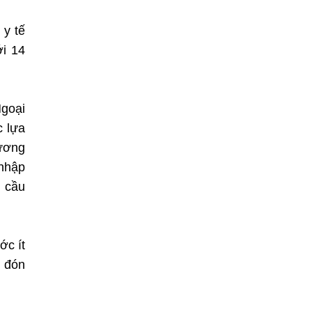
 y tế
ới 14
Ngoại
c lựa
hương
 nhập
u cầu
ớc ít
à đón