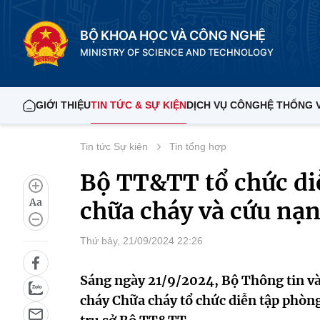
BỘ KHOA HỌC VÀ CÔNG NGHỆ
MINISTRY OF SCIENCE AND TECHNOLOGY
GIỚI THIỆU
TIN TỨC & SỰ KIỆN
DỊCH VỤ CÔNG
HỆ THỐNG 
Tin tức Sự kiện
Tin tổng hợp
Bộ TT&TT tổ chức di
Aa
chữa cháy và cứu nạn
Thứ bảy, 21/09/2024 22:26
Sáng ngày 21/9/2024, Bộ Thông tin v
cháy Chữa cháy tổ chức diễn tập phòn