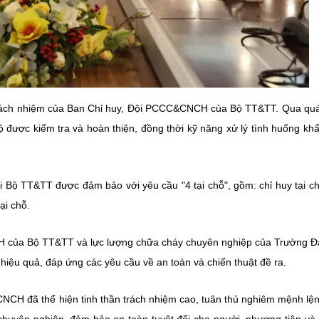
trách nhiệm của Ban Chỉ huy, Đội PCCC&CNCH của Bộ TT&TT. Qua quá
 được kiểm tra và hoàn thiện, đồng thời kỹ năng xử lý tình huống kh
 Bộ TT&TT được đảm bảo với yêu cầu "4 tại chỗ", gồm: chỉ huy tại ch
tại chỗ.
H của Bộ TT&TT và lực lượng chữa cháy chuyên nghiệp của Trường Đ
hiệu quả, đáp ứng các yêu cầu về an toàn và chiến thuật đề ra.
CNCH đã thể hiện tinh thần trách nhiệm cao, tuân thủ nghiêm mệnh lệ