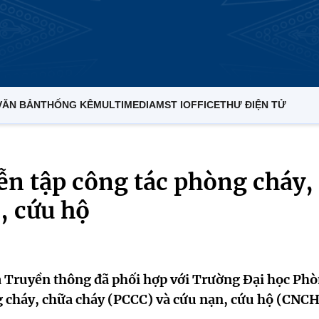
VĂN BẢN
THỐNG KÊ
MULTIMEDIA
MST IOFFICE
THƯ ĐIỆN TỬ
ễn tập công tác phòng cháy,
, cứu hộ
à Truyền thông đã phối hợp với Trường Đại học Ph
g cháy, chữa cháy (PCCC) và cứu nạn, cứu hộ (CNCH)