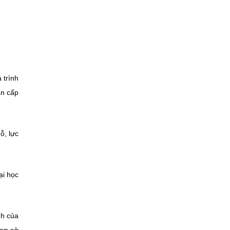
 trình
ẩn cấp
ỗ, lực
ại học
nh của