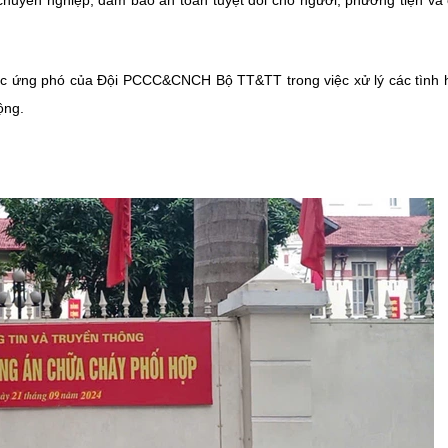
uyên nghiệp, đảm bảo an toàn tuyệt đối cho người, phương tiện và
lực ứng phó của Đội PCCC&CNCH Bộ TT&TT trong việc xử lý các tình
ộng.