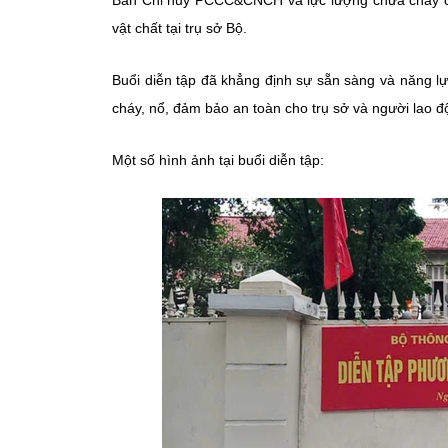
Ban Chỉ huy PCCC&CNCH và lực lượng chữa cháy ch
vật chất tại trụ sở Bộ.
Buổi diễn tập đã khẳng định sự sẵn sàng và năng 
cháy, nổ, đảm bảo an toàn cho trụ sở và người lao đ
Một số hình ảnh tại buổi diễn tập: