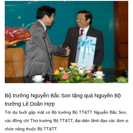
MST IOFFICE
Văn bản QPPL
Sở Khoa học và Công nghệ
Chuyển đổi số
THỐNG KÊ
Văn bản chỉ đạo điều hành
Bưu chính, Viễn thông
Multimedia
Khoa học và Công nghệ
Lấy ý kiến người dân về dự thảo VBQPPL
Sở hữu trí tuệ
THƯ ĐIỆN TỬ
Đổi mới sáng tạo
Tiêu chuẩn, đo lường, chất lượng
Khác
Chuyển đổi số
Năng lượng nguyên tử
Videos
Bưu chính, Viễn thông
Tin tổng hợp
Infographic
Sở hữu trí tuệ
Bộ trưởng Nguyễn Bắc Son tặng quà Nguyên Bộ
Tin địa phương
Ảnh
trưởng Lê Doãn Hợp
Tiêu chuẩn, đo lường, chất lượng
Voice
Tới dự buổi gặp mặt có Bộ trưởng Bộ TT&TT Nguyễn Bắc Son,
các đồng chí Thứ trưởng Bộ TT&TT, đại diện lãnh đạo các đơn vị
Năng lượng nguyên tử
Nhiệm vụ trọng tâm
chức năng thuộc Bộ TT&TT.