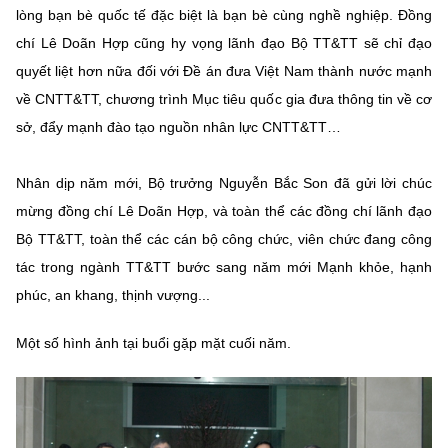
lòng bạn bè quốc tế đặc biệt là bạn bè cùng nghề nghiệp. Đồng
chí Lê Doãn Hợp cũng hy vọng lãnh đạo Bộ TT&TT sẽ chỉ đạo
quyết liệt hơn nữa đối với Đề án đưa Việt Nam thành nước mạnh
về CNTT&TT, chương trình Mục tiêu quốc gia đưa thông tin về cơ
sở, đẩy mạnh đào tạo nguồn nhân lực CNTT&TT…
Nhân dịp năm mới, Bộ trưởng Nguyễn Bắc Son đã gửi lời chúc
mừng đồng chí Lê Doãn Hợp, và toàn thể các đồng chí lãnh đạo
Bộ TT&TT, toàn thể các cán bộ công chức, viên chức đang công
tác trong ngành TT&TT bước sang năm mới Mạnh khỏe, hạnh
phúc, an khang, thịnh vượng...
Một số hình ảnh tại buổi gặp mặt cuối năm.