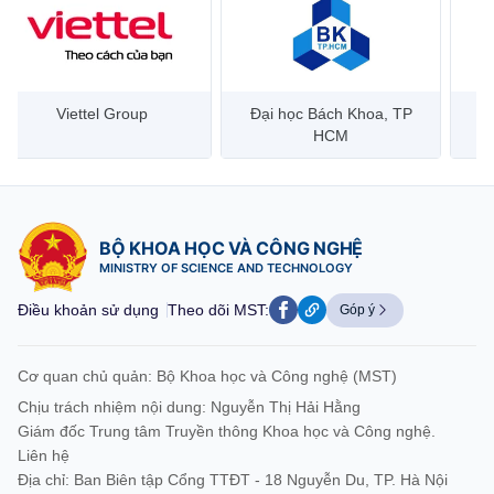
Đại học Bách Khoa, TP
Bưu điện Việt Nam –
Công
HCM
Vietnam Post
BỘ KHOA HỌC VÀ CÔNG NGHỆ
MINISTRY OF SCIENCE AND TECHNOLOGY
Điều khoản sử dụng
Theo dõi MST:
Góp ý
Cơ quan chủ quản: Bộ Khoa học và Công nghệ (MST)
Chịu trách nhiệm nội dung: Nguyễn Thị Hải Hằng
Giám đốc Trung tâm Truyền thông Khoa học và Công nghệ.
Liên hệ
Địa chỉ: Ban Biên tập Cổng TTĐT - 18 Nguyễn Du, TP. Hà Nội