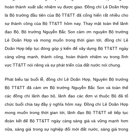
(Ghi rõ nguồn "https://mst.gov.vn" khi phát hành lại thông tin từ
hoàn thành xuất sắc nhiệm vụ được giao. Đồng chí Lê Doãn Hợp
website này)
là Bộ trưởng đầu tiên của Bộ TT&TT đã cống hiến rất nhiều cho
sự thành công của Bộ TT&TT hôm nay. Thay mặt toàn thể lãnh
đạo Bộ, Bộ trưởng Nguyễn Bắc Son cảm ơn nguyên Bộ trưởng
Lê Doãn Hợp và mong muốn trong thời gian tới, đồng chí Lê
Doãn Hợp tiếp tục đóng góp ý kiến để xây dựng Bộ TT&TT ngày
càng vững mạnh, thành công, hoàn thành nhiệm vụ trong lĩnh
vực TT&TT nói riêng và sự phát triển của đất nước nói chung.
Phát biểu tại buổi lễ, đồng chí Lê Doãn Hợp, Nguyên Bộ trưởng
Bộ TT&TT đã cảm ơn Bộ trưởng Nguyễn Bắc Son và toàn thể
các đồng chí lãnh đạo bộ, lãnh đạo các đơn vị thuộc Bộ đã tổ
chức buổi chia tay đầy ý nghĩa hôm nay. Đồng chí Lê Doãn Hợp
mong muốn trong thời gian tới, lãnh đạo Bộ TT&TT sẽ tiếp tục
đoàn kết để Bộ TT&TT ngày càng sáng giá và vững mạnh hơn
nữa, sáng giá trong sự nghiệp đổi mới đất nước, sáng giá trong