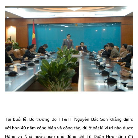
Chọn ngôn ngữ
Vietnamese
English
BỘ KHOA HỌC VÀ CÔNG NGHỆ
MINISTRY OF SCIENCE AND TECHNOLOGY
Điều khoản sử dụng
Theo dõi MST:
Góp ý
Cơ quan chủ quản: Bộ Khoa học và Công nghệ (MST)
Chịu trách nhiệm nội dung: Nguyễn Thị Hải Hằng
Giám đốc Trung tâm Truyền thông Khoa học và Công nghệ.
Liên hệ
Địa chỉ: Ban Biên tập Cổng TTĐT - 18 Nguyễn Du, TP. Hà Nội
Điện thoại: 024 3936 9506
Tại buổi lễ, Bộ trưởng Bộ TT&TT Nguyễn Bắc Son khẳng định:
Email:
stc@mst.gov.vn
với hơn 40 năm cống hiến và công tác, dù ở bất kì vị trí nào được
©2026 Bản quyền thuộc Bộ Khoa Học và Công Nghệ
Đảng và Nhà nước giao phó đồng chí Lê Doãn Hợp cũng đã