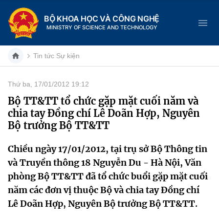
BỘ KHOA HỌC VÀ CÔNG NGHỆ
MINISTRY OF SCIENCE AND TECHNOLOGY
Tin tức Sự kiện
Thứ ba, 17/01/2012 19:12
Danh mục
Bộ TT&TT tổ chức gặp mặt cuối năm và
chia tay Đồng chí Lê Doãn Hợp, Nguyên
Trang chủ
Bộ trưởng Bộ TT&TT
Giới thiệu
Chiều ngày 17/01/2012, tại trụ sở Bộ Thông tin
và Truyền thông 18 Nguyễn Du - Hà Nội, Văn
Chức năng nhiệm vụ
Tin tức sự kiện
phòng Bộ TT&TT đã tổ chức buổi gặp mặt cuối
Dịch vụ công
Cơ cấu tổ chức
Khoa học và Công nghệ
năm các đơn vị thuộc Bộ và chia tay Đồng chí
Lê Doãn Hợp, Nguyên Bộ trưởng Bộ TT&TT.
Hệ thống văn bản
Lịch sử phát triển
Đổi mới sáng tạo