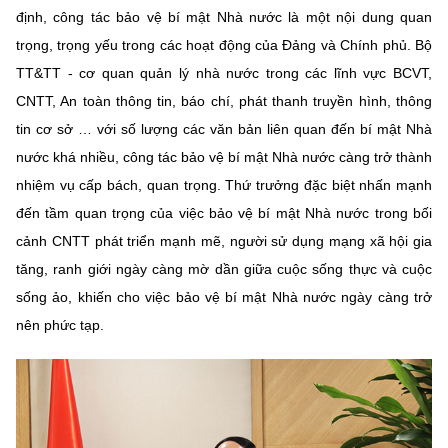
định, công tác bảo vệ bí mật Nhà nước là một nội dung quan
MST IOFFICE
Văn bản QPPL
Sở Khoa học và Công nghệ
Chuyển đổi số
trọng, trọng yếu trong các hoạt động của Đảng và Chính phủ. Bộ
THỐNG KÊ
Văn bản chỉ đạo điều hành
TT&TT - cơ quan quản lý nhà nước trong các lĩnh vực BCVT,
Bưu chính, Viễn thông
CNTT, An toàn thông tin, báo chí, phát thanh truyền hình, thông
Multimedia
Khoa học và Công nghệ
Lấy ý kiến người dân về dự thảo VBQPPL
Sở hữu trí tuệ
tin cơ sở … với số lượng các văn bản liên quan đến bí mật Nhà
THƯ ĐIỆN TỬ
nước khá nhiều, công tác bảo vệ bí mật Nhà nước càng trở thành
Đổi mới sáng tạo
Tiêu chuẩn, đo lường, chất lượng
nhiệm vụ cấp bách, quan trọng. Thứ trưởng đặc biệt nhấn mạnh
Khác
đến tầm quan trọng của việc bảo vệ bí mật Nhà nước trong bối
Chuyển đổi số
Năng lượng nguyên tử
Videos
cảnh CNTT phát triển mạnh mẽ, người sử dụng mạng xã hội gia
Bưu chính, Viễn thông
tăng, ranh giới ngày càng mờ dần giữa cuộc sống thực và cuộc
Tin tổng hợp
Infographic
sống ảo, khiến cho việc bảo vệ bí mật Nhà nước ngày càng trở
Sở hữu trí tuệ
Tin địa phương
nên phức tạp.
Ảnh
Tiêu chuẩn, đo lường, chất lượng
Voice
Năng lượng nguyên tử
Nhiệm vụ trọng tâm