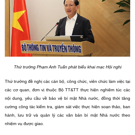
Chọn ngôn ngữ
Vietnamese
English
BỘ KHOA HỌC VÀ CÔNG NGHỆ
MINISTRY OF SCIENCE AND TECHNOLOGY
Điều khoản sử dụng
Theo dõi MST:
Góp ý
Thứ trưởng Phạm Anh Tuấn phát biểu khai mạc Hội nghị
Cơ quan chủ quản: Bộ Khoa học và Công nghệ (MST)
Thứ trưởng đề nghị các cán bộ, công chức, viên chức làm việc tại
Chịu trách nhiệm nội dung: Nguyễn Thị Hải Hằng
các cơ quan, đơn vị thuộc Bộ TT&TT thực hiện nghiêm túc các
Giám đốc Trung tâm Truyền thông Khoa học và Công nghệ.
nội dung, yêu cầu về bảo vệ bí mật Nhà nước, đồng thời tăng
Liên hệ
cường công tác kiểm tra, giám sát việc thực hiện soạn thảo, ban
Địa chỉ: Ban Biên tập Cổng TTĐT - 18 Nguyễn Du, TP. Hà Nội
hành, lưu trữ và quản lý các văn bản bí mật Nhà nước theo
Điện thoại: 024 3936 9506
Email:
stc@mst.gov.vn
nhiệm vụ được giao.
©2026 Bản quyền thuộc Bộ Khoa Học và Công Nghệ