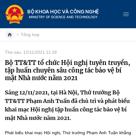
BỘ KHOA HỌC VÀ CÔNG NGHỆ
MINISTRY OF SCIENCE AND TECHNOLOGY
Tổng hợp
Thứ sáu, 12/11/2021 11:18
Danh mục
Bộ TT&TT tổ chức Hội nghị tuyên truyền,
tập huấn chuyên sâu công tác bảo vệ bí
Trang chủ
mật Nhà nước năm 2021
Giới thiệu
Sáng 12/11/2021, tại Hà Nội, Thứ trưởng Bộ
TT&TT Phạm Anh Tuấn đã chủ trì và phát biểu
Chức năng nhiệm vụ
Tin tức sự kiện
khai mạc Hội nghị tập huấn công tác bảo vệ bí
Dịch vụ công
Cơ cấu tổ chức
Khoa học và Công nghệ
mật Nhà nước năm 2021.
Hệ thống văn bản
Lịch sử phát triển
Đổi mới sáng tạo
Phát biểu khai mạc Hội nghị, Thứ trưởng Phạm Anh Tuấn khẳng