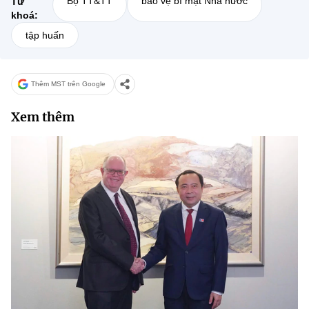
Bộ TT&TT
bảo vệ bí mật Nhà nước
Từ
khoá:
tập huấn
Thêm MST trên Google
Xem thêm