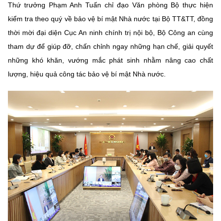
(Ghi rõ nguồn "https://mst.gov.vn" khi phát hành lại thông tin từ
Thứ trưởng Phạm Anh Tuấn chỉ đạo Văn phòng Bộ thực hiện
website này)
kiểm tra theo quý về bảo vệ bí mật Nhà nước tại Bộ TT&TT, đồng
thời mời đại diện Cục An ninh chính trị nội bộ, Bộ Công an cùng
tham dự để giúp đỡ, chấn chỉnh ngay những hạn chế, giải quyết
những khó khăn, vướng mắc phát sinh nhằm nâng cao chất
lượng, hiệu quả công tác bảo vệ bí mật Nhà nước.