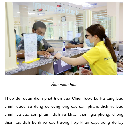
MST IOFFICE
Văn bản QPPL
Sở Khoa học và Công nghệ
Chuyển đổi số
THỐNG KÊ
Văn bản chỉ đạo điều hành
Bưu chính, Viễn thông
Multimedia
Khoa học và Công nghệ
Lấy ý kiến người dân về dự thảo VBQPPL
Sở hữu trí tuệ
THƯ ĐIỆN TỬ
Đổi mới sáng tạo
Tiêu chuẩn, đo lường, chất lượng
Khác
Chuyển đổi số
Năng lượng nguyên tử
Videos
Bưu chính, Viễn thông
Tin tổng hợp
Infographic
Ảnh minh họa
Sở hữu trí tuệ
Tin địa phương
Ảnh
Theo đó, quan điểm phát triển của Chiến lược là: Hạ tầng bưu
Tiêu chuẩn, đo lường, chất lượng
Voice
chính được sử dụng để cung ứng các sản phẩm, dịch vụ bưu
chính và các sản phẩm, dịch vụ khác; tham gia phòng, chống
Năng lượng nguyên tử
Nhiệm vụ trọng tâm
thiên tai, dịch bệnh và các trường hợp khẩn cấp, trong đó lấy