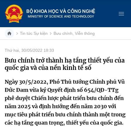
BỘ KHOA HỌC VÀ CÔNG NGHỆ
MINISTRY OF SCIENCE AND TECHNOLOGY
Tin tức Sự kiện
Bưu chính, Viễn thông
Thứ hai, 30/05/2022 18:33
Danh mục
Bưu chính trở thành hạ tầng thiết yếu của
quốc gia và của nền kinh tế số
Trang chủ
Ngày 30/5/2022, Phó Thủ tướng Chính phủ Vũ
Giới thiệu
Đức Đam vừa ký Quyết định số 654/QĐ-TTg
Chức năng nhiệm vụ
Tin tức sự kiện
phê duyệt Chiến lược phát triển bưu chính đến
năm 2025 và định hướng đến năm 2030 với
Dịch vụ công
Cơ cấu tổ chức
Khoa học và Công nghệ
mục tiêu phát triển bưu chính thành một trong
các hạ tầng quan trọng, thiết yếu của quốc gia.
Hệ thống văn bản
Lịch sử phát triển
Đổi mới sáng tạo