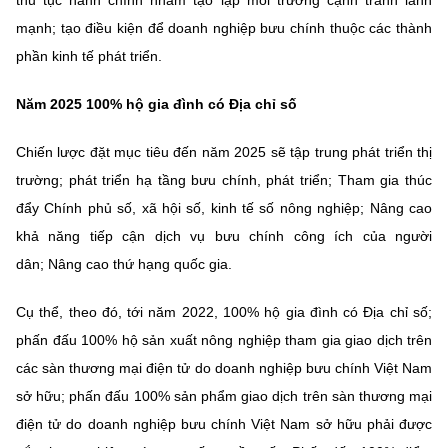
thủ tục hành chính nhằm tạo lập môi trường cạnh tranh lành
(Ghi rõ nguồn "https://mst.gov.vn" khi phát hành lại thông tin từ
website này)
mạnh; tạo điều kiện để doanh nghiệp bưu chính thuộc các thành
phần kinh tế phát triển.
Năm 2025 100% hộ gia đình có Địa chỉ số
Chiến lược đặt mục tiêu đến năm 2025 sẽ tập trung phát triển thị
trường; phát triển hạ tầng bưu chính, phát triển; Tham gia thúc
đẩy Chính phủ số, xã hội số, kinh tế số nông nghiệp; Nâng cao
khả năng tiếp cận dịch vụ bưu chính công ích của người
dân; Nâng cao thứ hạng quốc gia.
Cụ thể, theo đó, tới năm 2022, 100% hộ gia đình có Địa chỉ số;
phấn đấu 100% hộ sản xuất nông nghiệp tham gia giao dịch trên
các sàn thương mại điện tử do doanh nghiệp bưu chính Việt Nam
sở hữu; phấn đấu 100% sản phẩm giao dịch trên sàn thương mại
điện tử do doanh nghiệp bưu chính Việt Nam sở hữu phải được