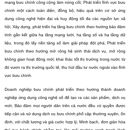
mạng bưu chính công cộng làm nòng cốt; Phát triển lĩnh vực bưu
Chọn ngôn ngữ
chính một cách toàn diện, đồng bộ, hiệu quả trên cơ sở ứng
Vietnamese
English
dụng công nghệ hiện đại và huy động tối đa các nguồn lực xã
hội; Xây dựng, phát triển hạ tầng bưu chính theo hướng bảo đảm
tính gắn kết giữa hạ tầng mạng lưới, hạ tầng số và hạ tầng dữ
liệu, trong đó lấy nền tảng số làm giải pháp đột phá; Phát triển
BỘ KHOA HỌC VÀ CÔNG NGHỆ
MINISTRY OF SCIENCE AND TECHNOLOGY
bưu chính theo hướng mở rộng hệ sinh thái dịch vụ, mở rộng
không gian hoạt động mới; khai thác tốt thị trường trong nước từ
Điều khoản sử dụng
Theo dõi MST:
Góp ý
đó vươn ra thị trường quốc tế, thu hút đầu tư nước ngoài vào lĩnh
vực bưu chính.
Cơ quan chủ quản: Bộ Khoa học và Công nghệ (MST)
Chịu trách nhiệm nội dung: Nguyễn Thị Hải Hằng
Doanh nghiệp bưu chính phát triển theo hướng thành doanh
Giám đốc Trung tâm Truyền thông Khoa học và Công nghệ.
nghiệp ứng dụng công nghệ số để tạo ra các sản phẩm, dịch vụ
Liên hệ
Địa chỉ: Ban Biên tập Cổng TTĐT - 18 Nguyễn Du, TP. Hà Nội
mới; Bảo đảm mọi người dân trên cả nước đều có quyền được
Điện thoại: 024 3936 9506
tiếp cận và sử dụng dịch vụ bưu chính phổ cập thường xuyên, ổn
Email:
stc@mst.gov.vn
định, với chất lượng và giá cước hợp lý; Minh bạch, đơn giản hóa
©2026 Bản quyền thuộc Bộ Khoa Học và Công Nghệ