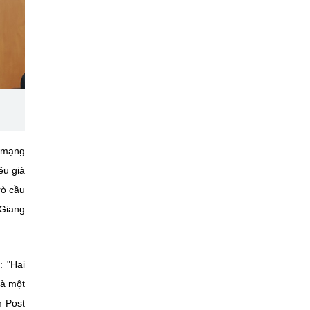
a mạng
ều giá
rò cầu
 Giang
: "Hai
là một
m Post