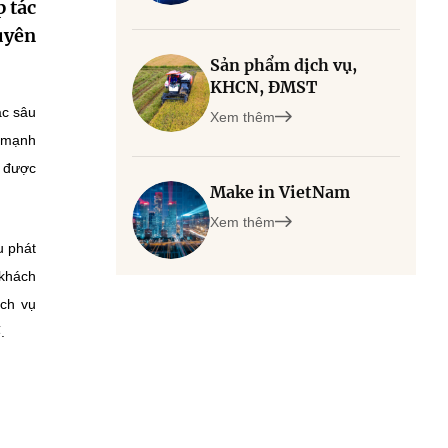
 tác
uyên
Sản phẩm dịch vụ,
KHCN, ĐMST
ác sâu
Xem thêm
n mạnh
ế được
Make in VietNam
Xem thêm
u phát
 khách
ịch vụ
.