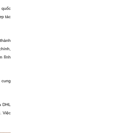
h quốc
ợp tác
 thành
chính,
m lĩnh
i cung
và DHL
. Việc