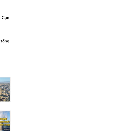
ại Cụm
 sống;