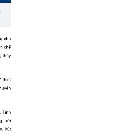
a
xạ cho
ản chế
g thủy
 thiết
Chuyển
. Tỉnh
g lưới
hu hút