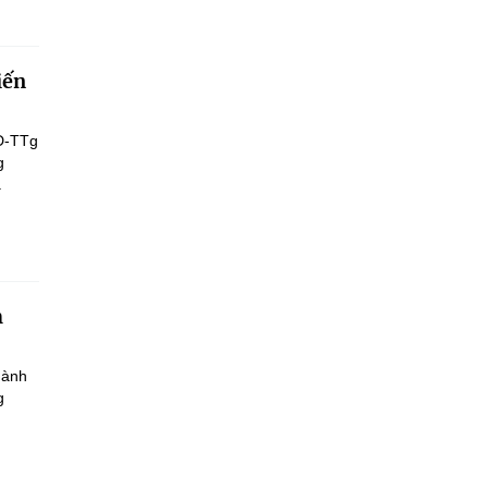
iến
Đ-TTg
g
.
h
hành
g