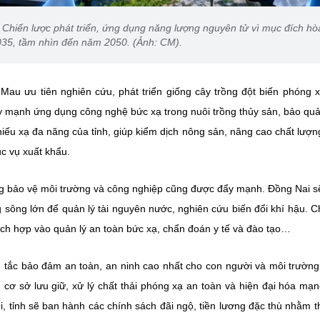
 Chiến lược phát triển, ứng dụng năng lượng nguyên tử vì mục đích hò
35, tầm nhìn đến năm 2050. (Ảnh: CM).
au ưu tiên nghiên cứu, phát triển giống cây trồng đột biến phóng 
ẩy mạnh ứng dụng công nghệ bức xạ trong nuôi trồng thủy sản, bảo qu
hiếu xạ đa năng của tỉnh, giúp kiểm dịch nông sản, nâng cao chất lượn
c vụ xuất khẩu.
ng bảo vệ môi trường và công nghiệp cũng được đẩy mạnh. Đồng Nai sẽ
g sông lớn để quản lý tài nguyên nước, nghiên cứu biến đổi khí hậu. 
 tích hợp vào quản lý an toàn bức xạ, chẩn đoán y tế và đào tạo…
n tắc bảo đảm an toàn, an ninh cao nhất cho con người và môi trường
 cơ sở lưu giữ, xử lý chất thải phóng xạ an toàn và hiện đại hóa mạn
i, tỉnh sẽ ban hành các chính sách đãi ngộ, tiền lương đặc thù nhằm t