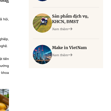
nông
Sản phẩm dịch vụ,
ã hội,
KHCN, ĐMST
Xem thêm
ghiệp,
nghệ.
Make in VietNam
Xem thêm
t tiên
 hướng
y khoa