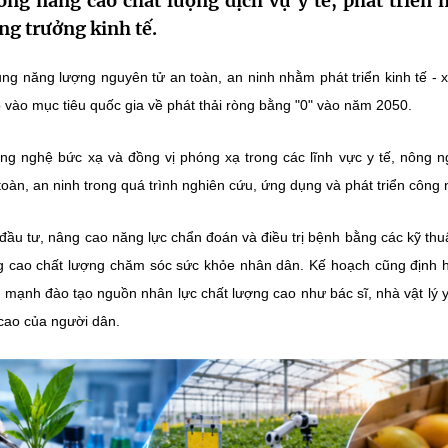
ng nâng cao chất lượng dịch vụ y tế, phát triển 
ng trưởng kinh tế.
ng năng lượng nguyên tử an toàn, an ninh nhằm phát triển kinh tế - x
vào mục tiêu quốc gia về phát thải ròng bằng "0" vào năm 2050.
 nghệ bức xạ và đồng vị phóng xạ trong các lĩnh vực y tế, nông n
oàn, an ninh trong quá trình nghiên cứu, ứng dụng và phát triển công 
ầu tư, nâng cao năng lực chẩn đoán và điều trị bệnh bằng các kỹ thuậ
 nâng cao chất lượng chăm sóc sức khỏe nhân dân. Kế hoạch cũng định
 mạnh đào tạo nguồn nhân lực chất lượng cao như bác sĩ, nhà vật lý 
ao của người dân.