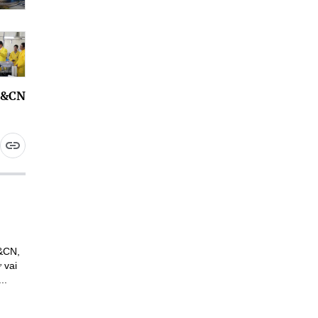
H&CN
H&CN,
 vai
..