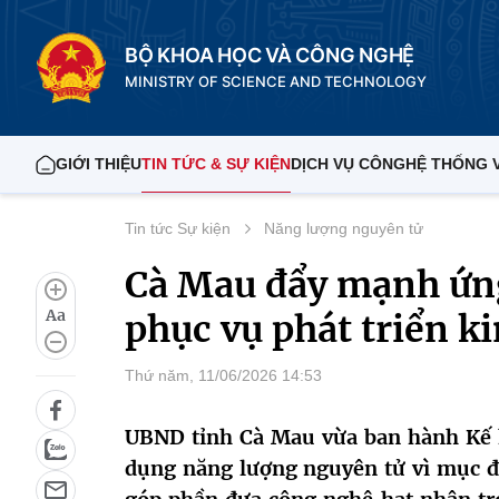
BỘ KHOA HỌC VÀ CÔNG NGHỆ
MINISTRY OF SCIENCE AND TECHNOLOGY
GIỚI THIỆU
TIN TỨC & SỰ KIỆN
DỊCH VỤ CÔNG
HỆ THỐNG 
Tin tức Sự kiện
Năng lượng nguyên tử
Cà Mau đẩy mạnh ứn
Aa
phục vụ phát triển ki
Thứ năm, 11/06/2026 14:53
UBND tỉnh Cà Mau vừa ban hành Kế ho
dụng năng lượng nguyên tử vì mục đ