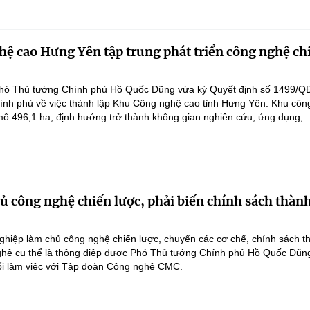
ệ cao Hưng Yên tập trung phát triển công nghệ ch
hó Thủ tướng Chính phủ Hồ Quốc Dũng vừa ký Quyết định số 1499/Q
ính phủ về việc thành lập Khu Công nghệ cao tỉnh Hưng Yên. Khu côn
ô 496,1 ha, định hướng trở thành không gian nghiên cứu, ứng dụng,..
 công nghệ chiến lược, phải biến chính sách thàn
hiệp làm chủ công nghệ chiến lược, chuyển các cơ chế, chính sách t
hệ cụ thể là thông điệp được Phó Thủ tướng Chính phủ Hồ Quốc Dũn
ổi làm việc với Tập đoàn Công nghệ CMC.