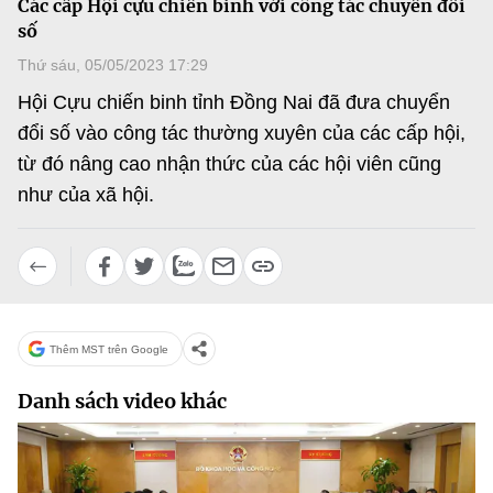
Các cấp Hội cựu chiến binh với công tác chuyển đổi
MST IOFFICE
Văn bản QPPL
số
Sở Khoa học và Công nghệ
Chuyển đổi số
Thứ sáu, 05/05/2023 17:29
THỐNG KÊ
Văn bản chỉ đạo điều hành
Bưu chính, Viễn thông
Hội Cựu chiến binh tỉnh Đồng Nai đã đưa chuyển
Multimedia
Khoa học và Công nghệ
đổi số vào công tác thường xuyên của các cấp hội,
Lấy ý kiến người dân về dự thảo VBQPPL
Sở hữu trí tuệ
từ đó nâng cao nhận thức của các hội viên cũng
THƯ ĐIỆN TỬ
Đổi mới sáng tạo
như của xã hội.
Tiêu chuẩn, đo lường, chất lượng
Khác
Chuyển đổi số
Năng lượng nguyên tử
Videos
Bưu chính, Viễn thông
Tin tổng hợp
Infographic
Sở hữu trí tuệ
Thêm MST trên Google
Tin địa phương
Ảnh
Tiêu chuẩn, đo lường, chất lượng
Danh sách video khác
Voice
Năng lượng nguyên tử
Nhiệm vụ trọng tâm