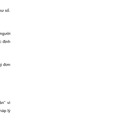
hư số.
 người
c định
ký đơn
ản” vì
háp lý