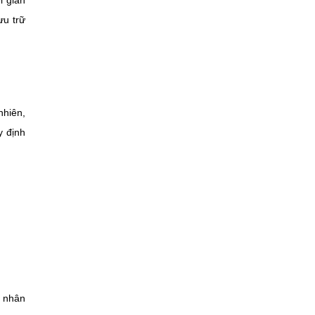
i gian
ưu trữ
nhiên,
y định
á nhân