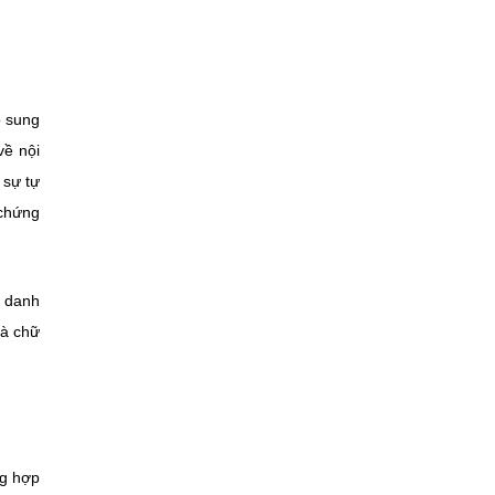
ổ sung
về nội
 sự tự
 chứng
) danh
và chữ
ng hợp