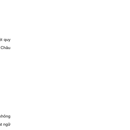
ột quy
g Châu
 không
ật ngữ