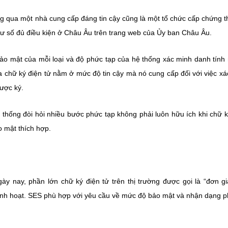
ông qua một nhà cung cấp đáng tin cậy cũng là một tổ chức cấp chứng t
ư số đủ điều kiện ở Châu Âu trên trang web của Ủy ban Châu Âu.
bảo mật của mỗi loại và độ phức tạp của hệ thống xác minh danh tính
 chữ ký điện tử nằm ở mức độ tin cậy mà nó cung cấp đối với việc xá
được ký.
 thống đòi hỏi nhiều bước phức tạp không phải luôn hữu ích khi chữ 
o mật thích hợp.
y nay, phần lớn chữ ký điện tử trên thị trường được gọi là “đơn gi
nh hoạt. SES phù hợp với yêu cầu về mức độ bảo mật và nhận dạng p