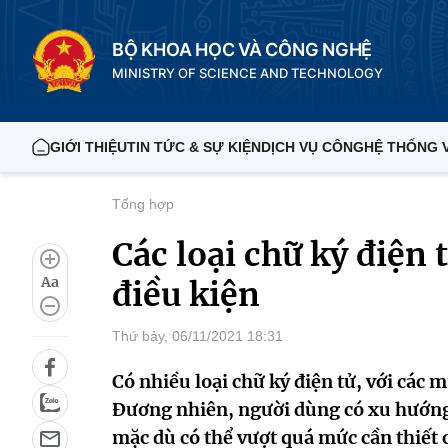
BỘ KHOA HỌC VÀ CÔNG NGHỆ
MINISTRY OF SCIENCE AND TECHNOLOGY
GIỚI THIỆU
TIN TỨC & SỰ KIỆN
DỊCH VỤ CÔNG
HỆ THỐNG 
Tổng hợp
Các loại chữ ký điện 
Aa
điều kiện
Thứ bảy, 06/11/2021 18:31
Có nhiều loại chữ ký điện tử, với các 
Đương nhiên, người dùng có xu hướng
mặc dù có thể vượt quá mức cần thiết c