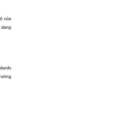
độ của
ở dạng
ndards
trường