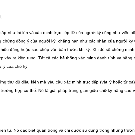
.
háp như tải lên và xác minh trực tiếp ID của người ký cũng như việc b
ng chứng đồng ý của người ký, chẳng hạn như xác nhận của người ký 
c hiểu đúng hoặc sao chép văn bản trước khi ký. Khi đó sẽ chứng minh
hợp xảy ra kiện tụng. Tất cả các hệ thống xác minh danh tính và bằng
 lý của chữ ký.
ng thư đủ điều kiện mà yêu cầu xác minh trực tiếp (vật lý hoặc từ xa
 trường hợp cụ thể. Nó là giải pháp trung gian giữa chữ ký nâng cao 
điện tử. Nó đặc biệt quan trọng và chỉ được sử dụng trong những trườ