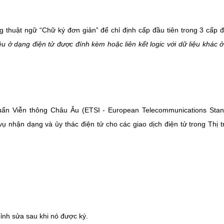
g thuật ngữ “Chữ ký đơn giản” để chỉ định cấp đầu tiên trong 3 cấp 
iệu ở dạng điện tử được đính kèm hoặc liên kết logic với dữ liệu khác 
huẩn Viễn thông Châu Âu (ETSI - European Telecommunications Sta
 vụ nhận dạng và ủy thác điện tử cho các giao dịch điện tử trong Thị 
ỉnh sửa sau khi nó được ký.