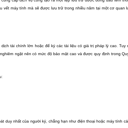
cung cấp dịch vụ cũng tạo ra một tệp lưu trữ được đóng dấu tem thờ
u vết máy tính mà sẽ được lưu trữ trong nhiều năm tại một cơ quan l
h tài chính lớn hoặc để ký các tài liệu có giá trị pháp lý cao. Tuy 
h nghiêm ngặt nên có mức độ bảo mật cao và được quy định trong Qu
u:
oát duy nhất của người ký, chẳng hạn như điện thoại hoặc máy tính c