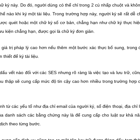
hữ ký này. Do đó, người dùng có thể chỉ trong 2 cú nhấp chuột và khô
hể nào khi ký một tài liệu. Trong trường hợp này, người ký sẽ rất dễ c
được quét hoặc một chữ ký số cơ bản, chẳng hạn như chữ ký thực hiệ
ưu kiện chẳng hạn, được gọi là chữ ký đơn giản.
ó giá trị pháp lý cao hơn nếu thêm một bước xác thực bổ sung, trong
hiết để ký tài liệu.
ấu vết nào đối với các SES nhưng rõ ràng là việc tạo và lưu trữ, cũ
u thập sẽ cung cấp mức độ tin cậy cao hơn nhiều trong trường hợp 
nh từ các yếu tố như địa chỉ email của người ký, số điện thoại, địa chỉ 
 của danh sách các bằng chứng này là để cung cấp cho luật sư khả n
dịch theo từng bước.