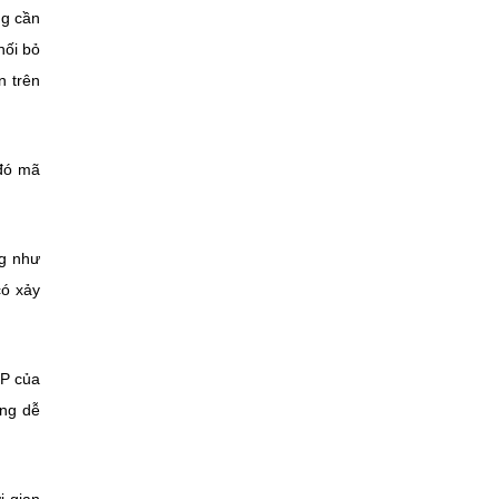
ng cần
hối bỏ
n trên
 đó mã
ng như
có xảy
IP của
ăng dễ