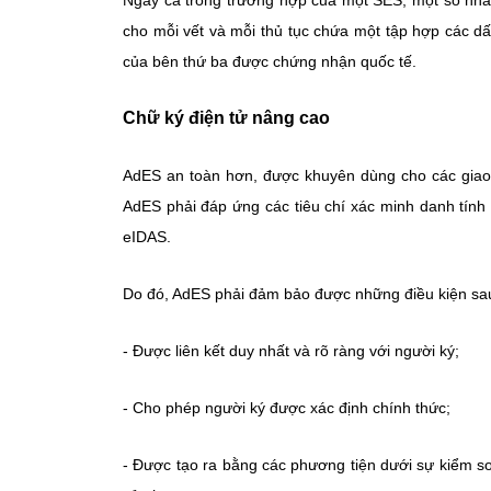
Ngay cả trong trường hợp của một SES, một số nhà 
cho mỗi vết và mỗi thủ tục chứa một tập hợp các dấ
của bên thứ ba được chứng nhận quốc tế.
Chữ ký điện tử nâng cao
AdES an toàn hơn, được khuyên dùng cho các giao dịc
AdES phải đáp ứng các tiêu chí xác minh danh tín
eIDAS.
Do đó, AdES phải đảm bảo được những điều kiện sa
- Được liên kết duy nhất và rõ ràng với người ký;
- Cho phép người ký được xác định chính thức;
- Được tạo ra bằng các phương tiện dưới sự kiểm s