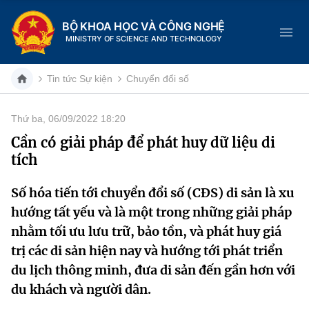
BỘ KHOA HỌC VÀ CÔNG NGHỆ
MINISTRY OF SCIENCE AND TECHNOLOGY
Tin tức Sự kiện
Chuyển đổi số
Thứ ba, 06/09/2022 18:20
Danh mục
Cần có giải pháp để phát huy dữ liệu di
tích
Trang chủ
Số hóa tiến tới chuyển đổi số (CĐS) di sản là xu
Giới thiệu
hướng tất yếu và là một trong những giải pháp
Chức năng nhiệm vụ
Tin tức sự kiện
nhằm tối ưu lưu trữ, bảo tồn, và phát huy giá
trị các di sản hiện nay và hướng tới phát triển
Dịch vụ công
Cơ cấu tổ chức
Khoa học và Công nghệ
du lịch thông minh, đưa di sản đến gần hơn với
du khách và người dân.
Hệ thống văn bản
Lịch sử phát triển
Đổi mới sáng tạo