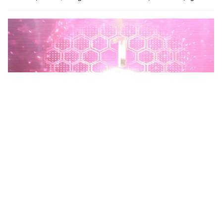
Phú Thọ phát động Chiến dịch 90 ngày xây dựng, hoàn
thiện Kho dữ liệu tỉnh Phú Thọ
Chiến dịch 90 ngày xây dựng, hoàn thiện Kho dữ liệu tỉnh Phú
Thọ nhằm chuẩn hóa, làm sạch, làm giàu, kết nối và đồng bộ dữ
liệu, hình thành kho dữ liệu dùng chung phục vụ công tác...