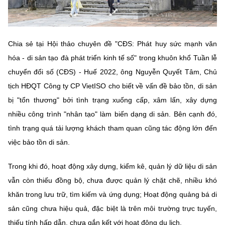
Chọn ngôn ngữ
Vietnamese
English
Chia sẻ tại Hội thảo chuyên đề "CĐS: Phát huy sức mạnh văn
hóa - di sản tạo đà phát triển kinh tế số" trong khuôn khổ Tuần lễ
chuyển đổi số (CĐS) - Huế 2022, ông Nguyễn Quyết Tâm, Chủ
BỘ KHOA HỌC VÀ CÔNG NGHỆ
tịch HĐQT Công ty CP VietISO cho biết về vấn đề bảo tồn, di sản
MINISTRY OF SCIENCE AND TECHNOLOGY
bị "tổn thương" bởi tình trạng xuống cấp, xâm lấn, xây dựng
Điều khoản sử dụng
Theo dõi MST:
Góp ý
nhiều công trình "nhân tạo" làm biến dạng di sản. Bên cạnh đó,
tình trạng quá tải lượng khách tham quan cũng tác động lớn đến
Cơ quan chủ quản: Bộ Khoa học và Công nghệ (MST)
việc bảo tồn di sản.
Chịu trách nhiệm nội dung: Nguyễn Thị Hải Hằng
Giám đốc Trung tâm Truyền thông Khoa học và Công nghệ.
Trong khi đó, hoạt động xây dựng, kiểm kê, quản lý dữ liệu di sản
Liên hệ
vẫn còn thiếu đồng bộ, chưa được quản lý chặt chẽ, nhiều khó
Địa chỉ: Ban Biên tập Cổng TTĐT - 18 Nguyễn Du, TP. Hà Nội
Điện thoại: 024 3936 9506
khăn trong lưu trữ, tìm kiếm và ứng dụng; Hoạt động quảng bá di
Email:
stc@mst.gov.vn
sản cũng chưa hiệu quả, đặc biệt là trên môi trường trực tuyến,
©2026 Bản quyền thuộc Bộ Khoa Học và Công Nghệ
thiếu tính hấp dẫn, chưa gắn kết với hoạt động du lịch.