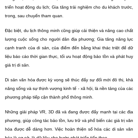
triển hoạt động du lịch; Gia tăng trải nghiệm cho du khách trước,
trong, sau chuyến tham quan.
Đặc biệt, du lịch thông minh cũng giúp cải thiện và nâng cao chất
lượng cuộc sống cho người dân địa phương; Gia tăng năng lực
cạnh tranh của di sản, của điểm đến bằng khai thác triệt để dữ
liệu báo cáo thời gian thực, tối ưu hoạt động bảo tồn và phát huy
giá trị di sản.
Di sản văn hóa được kỳ vọng sẽ thúc đẩy sự đổi mới đô thị, khả
năng sống và sự thịnh vượng kinh tế - xã hội, là nền tảng của các
phương pháp tiếp cận thành phố thông minh.
Những giải pháp VR, 3D đã và đang được đẩy mạnh tại các địa
phương, giúp công tác bảo tồn, lưu trữ và phổ biến các giá trị văn
hóa được dễ dàng hơn. Việc hoàn thiện số hóa các di sản văn
hóa là cơ sở, là dữ liệu cho bước phát triển tiếp theo.