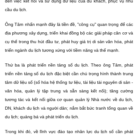
đến việc kết nối và sử dụng dữ liệu của du khách, phục vụ nhu
cầu du lịch.
Ông Tâm nhấn mạnh đây là tiền đề, "công cụ" quan trọng để các
địa phương xây dựng, triển khai đồng bộ các giải pháp căn cơ và
cụ thể trong thu hút đầu tư, phát huy giá trị di sản văn hóa, phát
triển ngành du lịch tương xứng với tiềm năng và thế mạnh.
Thứ ba là phát triển nền tảng số du lịch. Theo ông Tâm, phát
triển nền tảng số du lịch đặc biệt cần chú trọng hình thành trung
tâm dữ liệu số (số hóa hệ thống tư liệu, tài liệu tài nguyên di sản -
văn hóa, quản lý tập trung và sẵn sàng kết nối); tăng cường
tương tác và kết nối giữa cơ quan quản lý Nhà nước về du lịch,
DN, khách du lịch và người dân; nắm bắt bức tranh tổng quan về
du lịch; quảng bá và phát triển du lịch.
Trong khi đó, về lĩnh vực đào tạo nhân lực du lịch số cần phát