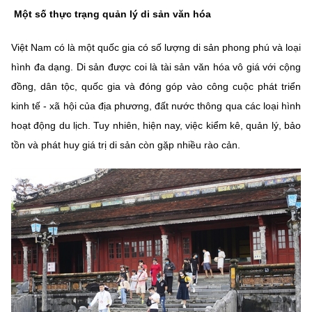
Một số thực trạng quản lý di sản văn hóa
MST IOFFICE
Văn bản QPPL
Sở Khoa học và Công nghệ
Chuyển đổi số
THỐNG KÊ
Việt Nam có là một quốc gia có số lượng di sản phong phú và loại
Văn bản chỉ đạo điều hành
Bưu chính, Viễn thông
hình đa dạng. Di sản được coi là tài sản văn hóa vô giá với cộng
Multimedia
Khoa học và Công nghệ
Lấy ý kiến người dân về dự thảo VBQPPL
đồng, dân tộc, quốc gia và đóng góp vào công cuộc phát triển
Sở hữu trí tuệ
kinh tế - xã hội của địa phương, đất nước thông qua các loại hình
THƯ ĐIỆN TỬ
Đổi mới sáng tạo
Tiêu chuẩn, đo lường, chất lượng
hoạt động du lịch. Tuy nhiên, hiện nay, việc kiểm kê, quản lý, bảo
Khác
tồn và phát huy giá trị di sản còn gặp nhiều rào cản.
Chuyển đổi số
Năng lượng nguyên tử
Videos
Bưu chính, Viễn thông
Tin tổng hợp
Infographic
Sở hữu trí tuệ
Tin địa phương
Ảnh
Tiêu chuẩn, đo lường, chất lượng
Voice
Năng lượng nguyên tử
Nhiệm vụ trọng tâm