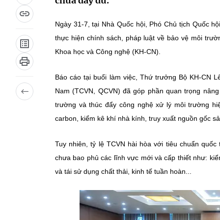
chưa đầy đủ.
Ngày 31-7, tại Nhà Quốc hội, Phó Chủ tịch Quốc hộ
thực hiện chính sách, pháp luật về bảo vệ môi trườ
Khoa học và Công nghệ (KH-CN).
Báo cáo tại buổi làm việc, Thứ trưởng Bộ KH-CN Lê
Nam (TCVN, QCVN) đã góp phần quan trọng nâng cao
trường và thúc đẩy công nghệ xử lý môi trường hiệ
carbon, kiểm kê khí nhà kính, truy xuất nguồn gốc 
Tuy nhiên, tỷ lệ TCVN hài hòa với tiêu chuẩn quố
chưa bao phủ các lĩnh vực mới và cấp thiết như: kiểm
và tái sử dụng chất thải, kinh tế tuần hoàn...