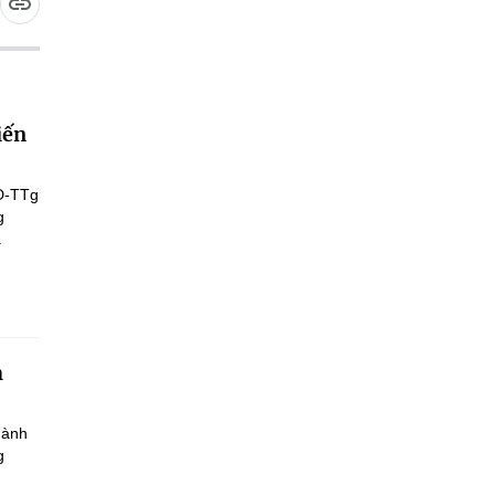
iến
Đ-TTg
g
.
h
hành
g