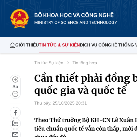
BỘ KHOA HỌC VÀ CÔNG NGHỆ
MINISTRY OF SCIENCE AND TECHNOLOGY
GIỚI THIỆU
TIN TỨC & SỰ KIỆN
DỊCH VỤ CÔNG
HỆ THỐNG 
Tin tức Sự kiện
Tin tổng hợp
Cần thiết phải đồng 
Aa
quốc gia và quốc tế
Thứ bảy, 25/10/2025 20:31
Theo Thứ trưởng Bộ KH-CN Lê Xuân Địn
tiêu chuẩn quốc tế vẫn còn thấp, mới