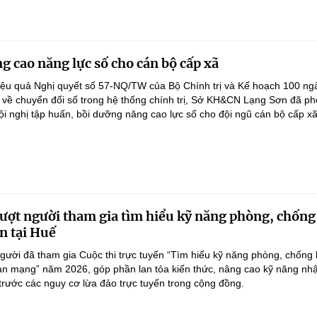
g cao năng lực số cho cán bộ cấp xã
iệu quả Nghị quyết số 57-NQ/TW của Bộ Chính trị và Kế hoạch 100 ng
 về chuyển đổi số trong hệ thống chính trị, Sở KH&CN Lạng Sơn đã ph
ội nghị tập huấn, bồi dưỡng năng cao lực số cho đội ngũ cán bộ cấp xã.
ượt người tham gia tìm hiểu kỹ năng phòng, chống
n tại Huế
gười đã tham gia Cuộc thi trực tuyến “Tìm hiểu kỹ năng phòng, chống 
an mạng” năm 2026, góp phần lan tỏa kiến thức, nâng cao kỹ năng nh
 trước các nguy cơ lừa đảo trực tuyến trong cộng đồng.