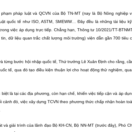
y phạm pháp luật và QCVN của Bộ TN-MT (nay là Bộ Nông nghiệp v
thuật quốc tế như ISO, ASTM, SMEWW… Đây đều là những tài liệu kỹ
trong việc áp dụng trực tiếp. Chẳng hạn, Thông tư 10/2021/TT-BTNM
 tin, dữ liệu quan trắc chất lượng môi trường) viện dẫn gần 700 tiêu 
à từng bước hội nhập quốc tế, Thứ trưởng Lê Xuân Định cho rằng, cần
uốc tế, qua đó tạo điều kiện thuận lợi cho hoạt động thử nghiệm, qua
biệt là tại các địa phương, còn hạn chế, khiến việc tiếp cận và áp dụn
bối cảnh đó, việc xây dựng TCVN theo phương thức chấp nhận hoàn toà
.
át và giải trình của lãnh đạo Bộ KH-CN, Bộ NN-MT (trước đây), Phó Ch