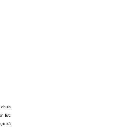
ứ chưa
ồn lực
lực xã