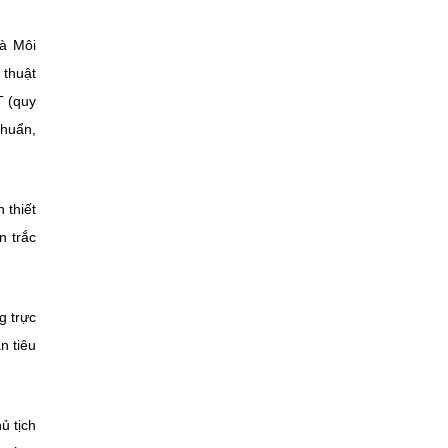
à Môi
 thuật
T (quy
chuẩn,
 thiết
n trắc
g trực
n tiêu
ủ tịch