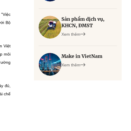
 "Việc
Sản phẩm dịch vụ,
với Bộ
KHCN, ĐMST
Xem thêm
n Việt
ép môi
Make in VietNam
trường
Xem thêm
ầy đủ,
ái chế