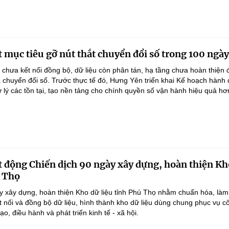
 mục tiêu gỡ nút thắt chuyển đổi số trong 100 ngày
 chưa kết nối đồng bộ, dữ liệu còn phân tán, hạ tầng chưa hoàn thiện
 chuyển đổi số. Trước thực tế đó, Hưng Yên triển khai Kế hoạch hành
lý các tồn tại, tạo nền tảng cho chính quyền số vận hành hiệu quả hơ
 động Chiến dịch 90 ngày xây dựng, hoàn thiện Kh
ú Thọ
y xây dựng, hoàn thiện Kho dữ liệu tỉnh Phú Thọ nhằm chuẩn hóa, làm
ết nối và đồng bộ dữ liệu, hình thành kho dữ liệu dùng chung phục vụ c
ạo, điều hành và phát triển kinh tế - xã hội.