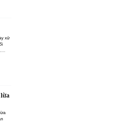
ày xử
ối
...
 lừa
lừa
ận