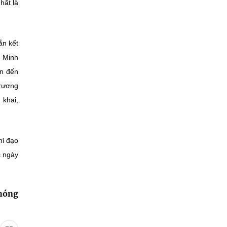
hất là
ắn kết
ê Minh
an đến
trương
 khai,
hỉ đạo
c ngày
phóng