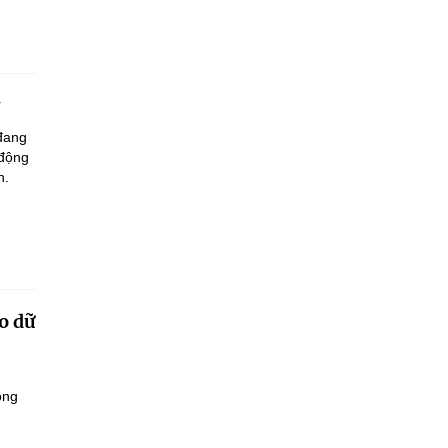
 đang
 động
n.
o dữ
ông