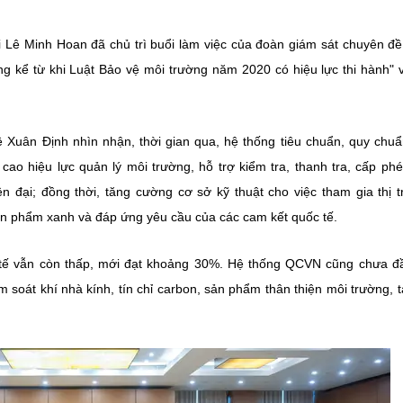
i Lê Minh Hoan đã chủ trì buổi làm việc của đoàn giám sát chuyên đề
ng kể từ khi Luật Bảo vệ môi trường năm 2020 có hiệu lực thi hành" 
 Xuân Định nhìn nhận, thời gian qua, hệ thống tiêu chuẩn, quy chuẩ
 hiệu lực quản lý môi trường, hỗ trợ kiểm tra, thanh tra, cấp ph
n đại; đồng thời, tăng cường cơ sở kỹ thuật cho việc tham gia thị 
sản phẩm xanh và đáp ứng yêu cầu của các cam kết quốc tế.
c tế vẫn còn thấp, mới đạt khoảng 30%. Hệ thống QCVN cũng chưa đ
 soát khí nhà kính, tín chỉ carbon, sản phẩm thân thiện môi trường, t