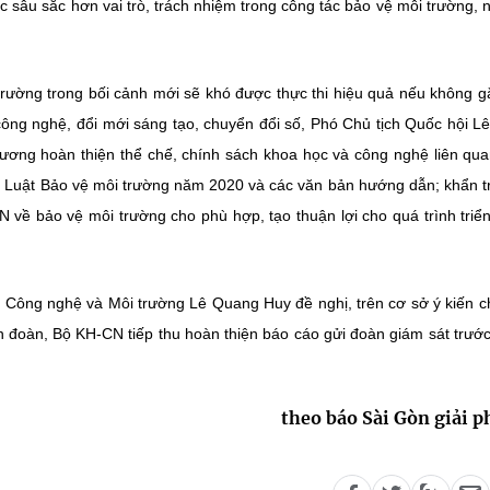
sâu sắc hơn vai trò, trách nhiệm trong công tác bảo vệ môi trường, n
trường trong bối cảnh mới sẽ khó được thực thi hiệu quả nếu không g
 công nghệ, đổi mới sáng tạo, chuyển đổi số, Phó Chủ tịch Quốc hội L
ương hoàn thiện thể chế, chính sách khoa học và công nghệ liên qu
ủa Luật Bảo vệ môi trường năm 2020 và các văn bản hướng dẫn; khẩn 
về bảo vệ môi trường cho phù hợp, tạo thuận lợi cho quá trình triển
, Công nghệ và Môi trường Lê Quang Huy đề nghị, trên cơ sở ý kiến c
ên đoàn, Bộ KH-CN tiếp thu hoàn thiện báo cáo gửi đoàn giám sát trướ
theo báo Sài Gòn giải 