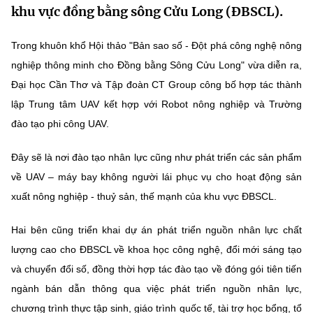
khu vực đồng bằng sông Cửu Long (ĐBSCL).
MST IOFFICE
Văn bản QPPL
Sở Khoa học và Công nghệ
Chuyển đổi số
Trong khuôn khổ Hội thảo "Bản sao số - Đột phá công nghệ nông
THỐNG KÊ
Văn bản chỉ đạo điều hành
Bưu chính, Viễn thông
nghiệp thông minh cho Đồng bằng Sông Cửu Long" vừa diễn ra,
Multimedia
Khoa học và Công nghệ
Đại học Cần Thơ và Tập đoàn CT Group công bố hợp tác thành
Lấy ý kiến người dân về dự thảo VBQPPL
Sở hữu trí tuệ
lập Trung tâm UAV kết hợp với Robot nông nghiệp và Trường
THƯ ĐIỆN TỬ
Đổi mới sáng tạo
Tiêu chuẩn, đo lường, chất lượng
đào tạo phi công UAV.
Khác
Chuyển đổi số
Đây sẽ là nơi đào tạo nhân lực cũng như phát triển các sản phẩm
Năng lượng nguyên tử
Videos
về UAV – máy bay không người lái phục vụ cho hoạt động sản
Bưu chính, Viễn thông
Tin tổng hợp
xuất nông nghiệp - thuỷ sản, thế mạnh của khu vực ĐBSCL.
Infographic
Sở hữu trí tuệ
Tin địa phương
Ảnh
Hai bên cũng triển khai dự án phát triển nguồn nhân lực chất
lượng cao cho ĐBSCL về khoa học công nghệ, đổi mới sáng tạo
Tiêu chuẩn, đo lường, chất lượng
Voice
và chuyển đổi số, đồng thời hợp tác đào tạo về đóng gói tiên tiến
Năng lượng nguyên tử
Nhiệm vụ trọng tâm
ngành bán dẫn thông qua việc phát triển nguồn nhân lực,
chương trình thực tập sinh, giáo trình quốc tế, tài trợ học bổng, tổ