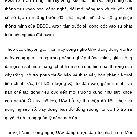
PGS.TS Trần Trung Tính kỳ vọng, sự phát triển và ứng dụng các
thành tựu khoa học, công nghệ, đổi mới sáng tạo và chuyển đổi
số sẽ tạo ra những bước đột phá mạnh mẽ, đưa nông nghiệp
thông minh của ĐBSCL vươn tầm quốc tế, đóng góp vào sự phát
triển chung của đất nước.
Theo các chuyên gia, hiện nay công nghệ UAV đang đóng vai trò
ngày càng quan trọng trong nông nghiệp thông minh, giúp nông
dân giám sát mùa màng, phát hiện sớm dấu hiệu bất thường của
cây trồng, hỗ trợ phun thuốc bảo vệ thực vật, bón phân và tưới
tiêu chính xác, tiết kiệm lượng vật tư đầu vào, giảm chi phí và
hạn chế tác động tiêu cực đến môi trường cũng như sức khỏe
con người. Ở quy mô lớn, UAV hỗ trợ thu thập dữ liệu phục vụ
nông nghiệp số, xây dựng bản đồ đồng ruộng, từ đó hỗ trợ ra
quyết định trong quản lý nông nghiệp.
Tại Việt Nam, công nghệ UAV đang được đầu tư phát triển. Mới