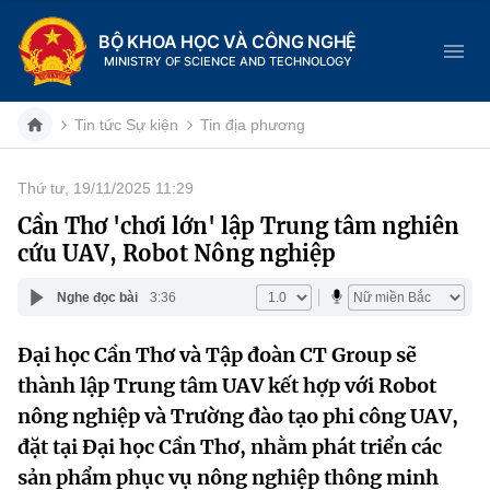
BỘ KHOA HỌC VÀ CÔNG NGHỆ
MINISTRY OF SCIENCE AND TECHNOLOGY
Tin tức Sự kiện
Tin địa phương
Thứ tư, 19/11/2025 11:29
Danh mục
Cần Thơ 'chơi lớn' lập Trung tâm nghiên
cứu UAV, Robot Nông nghiệp
Trang chủ
Nghe đọc bài
3:36
Giới thiệu
Đại học Cần Thơ và Tập đoàn CT Group sẽ
Chức năng nhiệm vụ
Tin tức sự kiện
thành lập Trung tâm UAV kết hợp với Robot
Dịch vụ công
nông nghiệp và Trường đào tạo phi công UAV,
Cơ cấu tổ chức
Khoa học và Công nghệ
đặt tại Đại học Cần Thơ, nhằm phát triển các
Hệ thống văn bản
Lịch sử phát triển
Đổi mới sáng tạo
sản phẩm phục vụ nông nghiệp thông minh