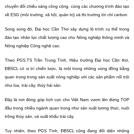
(Ghi rõ nguồn "https://mst.gov.vn" khi phát hành lại thông tin từ
chuyển đổi chiếu sáng công cộng, cùng các chương trình đào tạo
website này)
về ESG (môi trường, xã hội, quản trị) và thị trường tín chỉ carbon.
Song song đó, Đại học Cần Thơ xây dựng lộ trình cụ thể trong
đào tạo nhân lực chất lượng cao cho Nông nghiệp thông minh và
Nông nghiệp Công nghệ cao.
Theo PGS.TS Trần Trung Tính, Hiệu trưởng Đại học Cần thơ,
ĐBSCL có vị trí chiến lược, là một trong những vùng đồng bằng
quan trọng trong sản xuất nông nghiệp với các sản phẩm nổi trội
như lúa, trái cây, thủy hải sản.
Đây là nơi đóng góp tích cực cho Việt Nam vươn lên đứng TOP
đầu trong nhiều ngành quan trọng như sản xuất lương thực, nuôi
trồng thủy sản, và xuất khẩu trái cây.
Tuy nhiên, theo PGS Tính, ĐBSCL cũng đang đối diện những