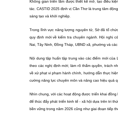
Không gian triển lãm được thiết kế mở, tạo điều kiệ
tác. CASTID 2025 định vị Cần Thơ là trung tâm động
sáng tạo và khởi nghiệp.
Trong lĩnh vực năng lượng nguyên tử, Sở đã tổ chứ
quy định mới về kiểm tra chuyên ngành. Hội nghị 
Nai, Tây Ninh, Đồng Tháp, UBND xã, phường và các 
Nội dung tập huấn tập trung vào các điểm mới của 
theo các nghị định mới; làm rõ thẩm quyền, trách nh
về xử phạt vi phạm hành chính, hướng dẫn thực hiện 
cường năng lực chuyên môn và nâng cao hiệu quả qu
Nhìn chung, với các hoạt động được triển khai đồn
để thúc đẩy phát triển kinh tế - xã hội dựa trên tri 
bền vững trong năm 2026 cũng như giai đoạn tiếp th