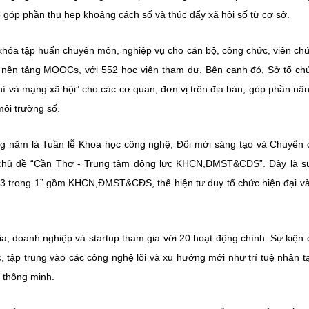
ó góp phần thu hẹp khoảng cách số và thúc đẩy xã hội số từ cơ sở.
khóa tập huấn chuyên môn, nghiệp vụ cho cán bộ, công chức, viên ch
 nền tảng MOOCs, với 552 học viên tham dự. Bên cạnh đó, Sở tổ ch
hí và mạng xã hội” cho các cơ quan, đơn vị trên địa bàn, góp phần nâ
môi trường số.
ong năm là Tuần lễ Khoa học công nghệ, Đổi mới sáng tạo và Chuyển 
chủ đề “Cần Thơ - Trung tâm động lực KHCN,ĐMST&CĐS”. Đây là sự
h “3 trong 1” gồm KHCN,ĐMST&CĐS, thể hiện tư duy tổ chức hiện đại v
a, doanh nghiệp và startup tham gia với 20 hoạt động chính. Sự kiện 
 tập trung vào các công nghệ lõi và xu hướng mới như trí tuệ nhân t
 thông minh.