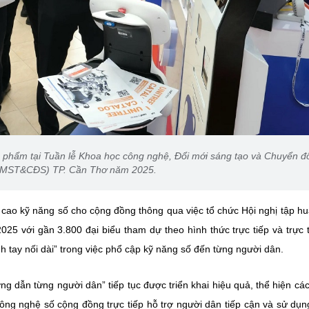
ản phẩm tại Tuần lễ Khoa học công nghệ, Đổi mới sáng tạo và Chuyển đ
MST&CĐS) TP. Cần Thơ năm 2025.
 cao kỹ năng số cho cộng đồng thông qua việc tổ chức Hội nghị tập h
 với gần 3.800 đại biểu tham dự theo hình thức trực tiếp và trực 
nh tay nối dài” trong việc phổ cập kỹ năng số đến từng người dân.
g dẫn từng người dân” tiếp tục được triển khai hiệu quả, thể hiện cá
ông nghệ số cộng đồng trực tiếp hỗ trợ người dân tiếp cận và sử dụn