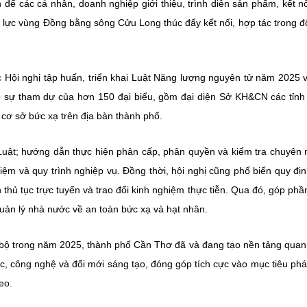
n để các cá nhân, doanh nghiệp giới thiệu, trình diễn sản phẩm, kết n
 lực vùng Đồng bằng sông Cửu Long thúc đẩy kết nối, hợp tác trong đ
c Hội nghị tập huấn, triển khai Luật Năng lượng nguyên tử năm 2025 
có sự tham dự của hơn 150 đại biểu, gồm đại diện Sở KH&CN các tỉn
cơ sở bức xạ trên địa bàn thành phố.
Luật; hướng dẫn thực hiện phân cấp, phân quyền và kiểm tra chuyên
iệm và quy trình nghiệp vụ. Đồng thời, hội nghị cũng phổ biến quy đị
thủ tục trực tuyến và trao đổi kinh nghiệm thực tiễn. Qua đó, góp phầ
ản lý nhà nước về an toàn bức xạ và hạt nhân.
g bộ trong năm 2025, thành phố Cần Thơ đã và đang tạo nền tảng quan
thức, công nghệ và đổi mới sáng tạo, đóng góp tích cực vào mục tiêu phát
eo.