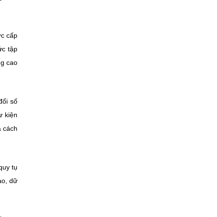
ức cấp
ức tập
ng cao
đổi số
 kiện
à cách
quy tụ
ạo, dữ