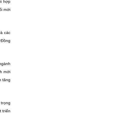
ối hợp
ổi mới
và các
h Đồng
 ngành
nh mới
n tăng
 trọng
 triển