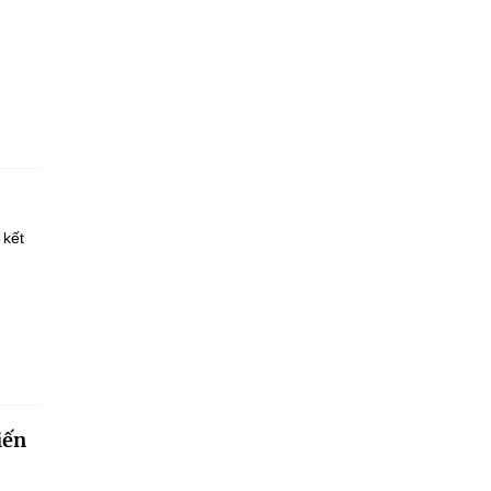
 kết
iến