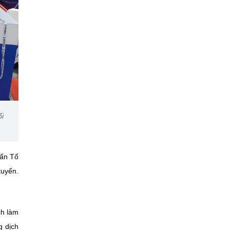
ổi
uấn Tổ
tuyến.
ch làm
g dịch