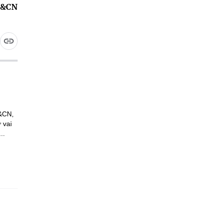
H&CN
H&CN,
 vai
..