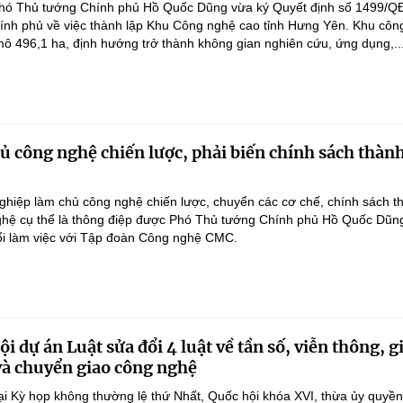
hó Thủ tướng Chính phủ Hồ Quốc Dũng vừa ký Quyết định số 1499/Q
ính phủ về việc thành lập Khu Công nghệ cao tỉnh Hưng Yên. Khu côn
ô 496,1 ha, định hướng trở thành không gian nghiên cứu, ứng dụng,..
 công nghệ chiến lược, phải biến chính sách thàn
hiệp làm chủ công nghệ chiến lược, chuyển các cơ chế, chính sách t
hệ cụ thể là thông điệp được Phó Thủ tướng Chính phủ Hồ Quốc Dũn
ổi làm việc với Tập đoàn Công nghệ CMC.
i dự án Luật sửa đổi 4 luật về tần số, viễn thông, g
 và chuyển giao công nghệ
ại Kỳ họp không thường lệ thứ Nhất, Quốc hội khóa XVI, thừa ủy quyề