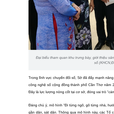
Đại biểu tham quan khu trưng bày, giới thiệu s
số (KHCN,Đ
Trong lĩnh vực chuyển đổi số, Sở đã đẩy mạnh nâng
công nghệ số cộng đồng thành phố Cần Thơ năm 2025
Đây là lực lượng nòng cốt tại cơ sở, đóng vai trò “cá
Đáng chú ý, mô hình “Đi từng ngõ, gõ từng nhà, hướn
gần dân, sát dân. Thông qua mô hình này, các Tổ c