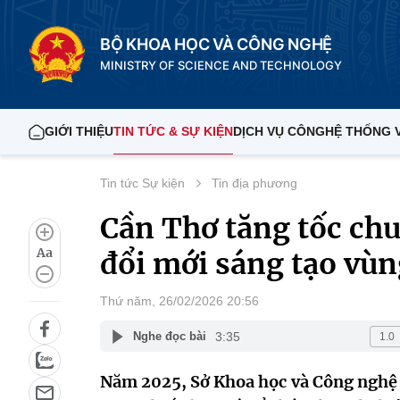
BỘ KHOA HỌC VÀ CÔNG NGHỆ
MINISTRY OF SCIENCE AND TECHNOLOGY
GIỚI THIỆU
TIN TỨC & SỰ KIỆN
DỊCH VỤ CÔNG
HỆ THỐNG 
Tin tức Sự kiện
Tin địa phương
Cần Thơ tăng tốc chu
Aa
đổi mới sáng tạo vù
Thứ năm, 26/02/2026 20:56
3:35
Nghe đọc bài
Năm 2025, Sở Khoa học và Công nghệ 