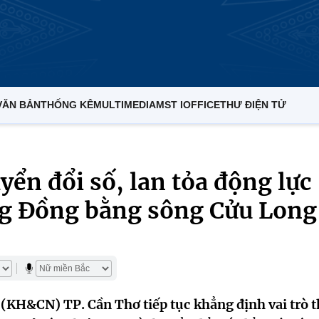
VĂN BẢN
THỐNG KÊ
MULTIMEDIA
MST IOFFICE
THƯ ĐIỆN TỬ
yển đổi số, lan tỏa động lực
ng Đồng bằng sông Cửu Long
(KH&CN) TP. Cần Thơ tiếp tục khẳng định vai trò 