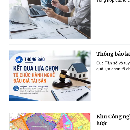
Tổng hợp các tổ c
Thông báo kế
Cục Tần số vô tu
quả lựa chọn tổ c
Khu Công ngh
lược