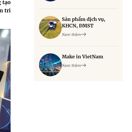
 tạo
n tri
Sản phẩm dịch vụ,
KHCN, ĐMST
Xem thêm
Make in VietNam
Xem thêm