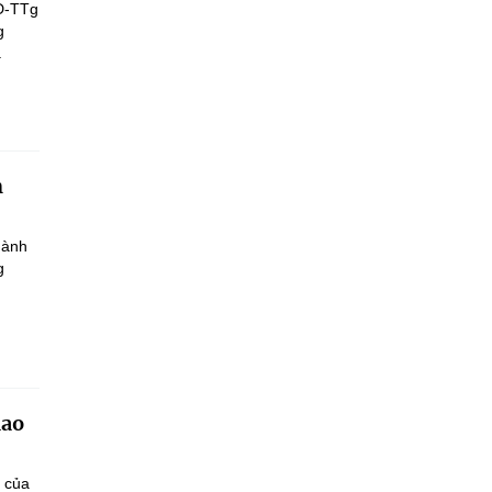
Đ-TTg
g
.
h
hành
g
iao
n của