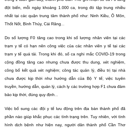
(Ghi rõ nguồn "https://mst.gov.vn" khi phát hành lại thông tin từ
đột biến, mỗi ngày khoảng 1.000 ca, trong đó tập trung nhiều
website này)
nhất tại các quận trung tâm thành phố như: Ninh Kiều, Ô Môn,
Thốt Nốt, Bình Thủy, Cái Răng...
Do số lượng F0 tăng cao trong khi số lượng nhân viên tại các
trạm y tế có hạn nên công việc của các nhân viên y tế tại các
trạm y tế quá tải. Trong khi đó, số ca nghi mắc COVID-19 trong
cộng đồng tăng cao nhưng chưa được thu dung, xét nghiệm,
công bố kết quả xét nghiệm; công tác quản lý, điều trị tại nhà
chưa được kịp thời như hướng dẫn của Bộ Y tế; việc tuyên
truyền, hướng dẫn, quản lý, cách ly các trường hợp F1 chưa đảm
bảo kịp thời, đúng quy định...
Việc bổ sung các đội y tế lưu động trên địa bàn thành phố đã
phần nào giúp khắc phục các tình trạng trên. Tuy nhiên, với tình
hình dịch bệnh như hiện nay, người dân thành phố Cần Thơ