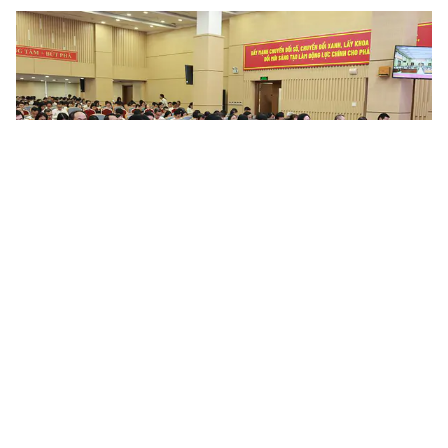
Nâng cao chất lượng công tác quán triệt, tuyên truyền và
triển khai thực hiện các chỉ thị, nghị quyết, quy định...
Trong thời gian qua, tại Đảng bộ Tổng công ty Bưu điện Việt
Nam, công tác tổ chức nghiên cứu, học tập, quán triệt và triển
khai các chỉ thị, nghị quyết, quy định của Đảng, đặc biệt là...