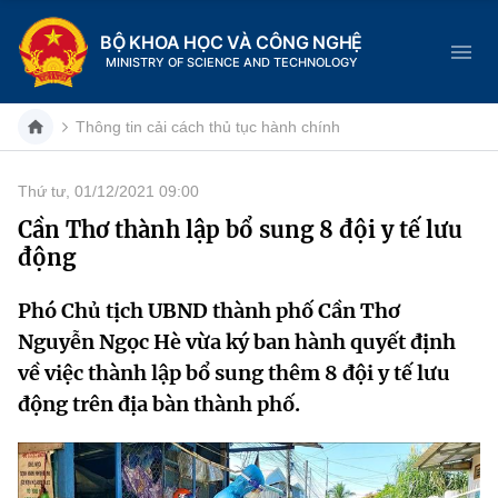
BỘ KHOA HỌC VÀ CÔNG NGHỆ
MINISTRY OF SCIENCE AND TECHNOLOGY
Thông tin cải cách thủ tục hành chính
Thứ tư, 01/12/2021 09:00
Danh mục
Cần Thơ thành lập bổ sung 8 đội y tế lưu
động
Trang chủ
Phó Chủ tịch UBND thành phố Cần Thơ
Giới thiệu
Nguyễn Ngọc Hè vừa ký ban hành quyết định
Chức năng nhiệm vụ
Tin tức sự kiện
về việc thành lập bổ sung thêm 8 đội y tế lưu
động trên địa bàn thành phố.
Dịch vụ công
Cơ cấu tổ chức
Khoa học và Công nghệ
Hệ thống văn bản
Lịch sử phát triển
Đổi mới sáng tạo