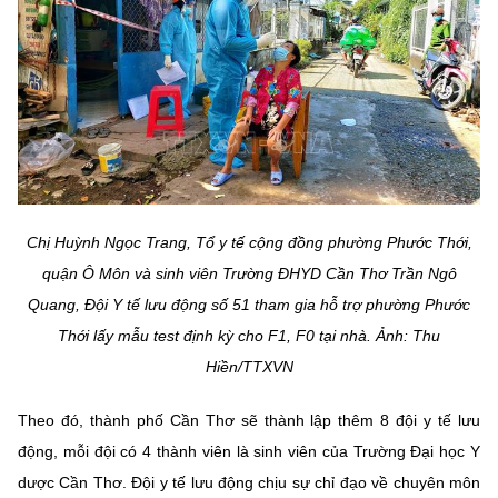
MST IOFFICE
Văn bản QPPL
Sở Khoa học và Công nghệ
Chuyển đổi số
THỐNG KÊ
Văn bản chỉ đạo điều hành
Bưu chính, Viễn thông
Multimedia
Khoa học và Công nghệ
Lấy ý kiến người dân về dự thảo VBQPPL
Sở hữu trí tuệ
THƯ ĐIỆN TỬ
Đổi mới sáng tạo
Tiêu chuẩn, đo lường, chất lượng
Khác
Chuyển đổi số
Chị Huỳnh Ngọc Trang, Tổ y tế cộng đồng phường Phước Thới,
Năng lượng nguyên tử
Videos
quận Ô Môn và sinh viên Trường ĐHYD Cần Thơ Trần Ngô
Bưu chính, Viễn thông
Quang, Đội Y tế lưu động số 51 tham gia hỗ trợ phường Phước
Tin tổng hợp
Infographic
Thới lấy mẫu test định kỳ cho F1, F0 tại nhà. Ảnh: Thu
Sở hữu trí tuệ
Tin địa phương
Ảnh
Hiền/TTXVN
Tiêu chuẩn, đo lường, chất lượng
Voice
Theo đó, thành phố Cần Thơ sẽ thành lập thêm 8 đội y tế lưu
động, mỗi đội có 4 thành viên là sinh viên của Trường Đại học Y
Năng lượng nguyên tử
Nhiệm vụ trọng tâm
dược Cần Thơ. Đội y tế lưu động chịu sự chỉ đạo về chuyên môn