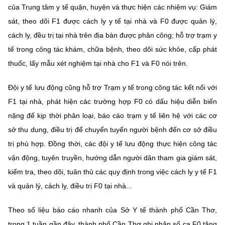
Chọn ngôn ngữ
của Trung tâm y tế quận, huyện và thực hiện các nhiệm vụ: Giám
sát, theo dõi F1 được cách ly y tế tại nhà và F0 được quản lý,
Vietnamese
English
cách ly, đều trị tại nhà trên địa bàn được phân công; hỗ trợ trạm y
tế trong công tác khám, chữa bệnh, theo dõi sức khỏe, cấp phát
thuốc, lấy mẫu xét nghiệm tại nhà cho F1 và F0 nói trên.
BỘ KHOA HỌC VÀ CÔNG NGHỆ
MINISTRY OF SCIENCE AND TECHNOLOGY
Đội y tế lưu động cũng hỗ trợ Trạm y tế trong công tác kết nối với
F1 tại nhà, phát hiện các trường hợp F0 có dấu hiệu diễn biến
Điều khoản sử dụng
Theo dõi MST:
Góp ý
nặng để kịp thời phân loại, báo cáo trạm y tế liên hệ với các cơ
sở thu dung, điều trị để chuyển tuyến người bệnh đến cơ sở điều
Cơ quan chủ quản: Bộ Khoa học và Công nghệ (MST)
trị phù hợp. Đồng thời, các đội y tế lưu động thực hiện công tác
Chịu trách nhiệm nội dung: Nguyễn Thị Hải Hằng
vận động, tuyên truyền, hướng dẫn người dân tham gia giám sát,
Giám đốc Trung tâm Truyền thông Khoa học và Công nghệ.
kiểm tra, theo dõi, tuân thủ các quy định trong việc cách ly y tế F1
Liên hệ
Địa chỉ: Ban Biên tập Cổng TTĐT - 18 Nguyễn Du, TP. Hà Nội
và quản lý, cách ly, điều trị F0 tại nhà...
Điện thoại: 024 3936 9506
Email:
stc@mst.gov.vn
Theo số liệu báo cáo nhanh của Sở Y tế thành phố Cần Thơ,
©2026 Bản quyền thuộc Bộ Khoa Học và Công Nghệ
trong 1 tuần gần đây, thành phố Cần Thơ ghi nhận số ca F0 tăng