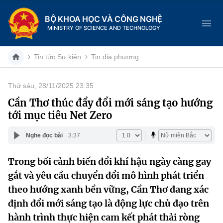
BỘ KHOA HỌC VÀ CÔNG NGHỆ
MINISTRY OF SCIENCE AND TECHNOLOGY
Tin tức Sự kiện
Tin địa phương
Thứ sáu, 28/11/2025 23:35
Danh mục
Cần Thơ thúc đẩy đổi mới sáng tạo hướng
tới mục tiêu Net Zero
Trang chủ
Nghe đọc bài
3:37
Giới thiệu
Trong bối cảnh biến đổi khí hậu ngày càng gay
Chức năng nhiệm vụ
Tin tức sự kiện
gắt và yêu cầu chuyển đổi mô hình phát triển
Dịch vụ công
theo hướng xanh bền vững, Cần Thơ đang xác
Cơ cấu tổ chức
Khoa học và Công nghệ
định đổi mới sáng tạo là động lực chủ đạo trên
Hệ thống văn bản
Lịch sử phát triển
Đổi mới sáng tạo
hành trình thực hiện cam kết phát thải ròng