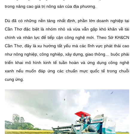
Chọn ngôn ngữ
trong nâng cao giá trị nông sản của địa phương.
Vietnamese
English
Dù đã có những nền tảng nhất định, phần lớn doanh nghiệp tại
Cần Thơ đặc biệt là nhóm nhỏ và vừa vẫn gặp khó khăn về tài
chính và nhân lực để tiếp cận công nghệ mới. Theo Sở KH&CN
Cần Thơ, đây là xu hướng tất yếu mà các lĩnh vực phát thải cao
BỘ KHOA HỌC VÀ CÔNG NGHỆ
MINISTRY OF SCIENCE AND TECHNOLOGY
như nông nghiệp, công nghiệp, xây dựng, giao thông… buộc phải
triển khai mô hình kinh tế tuần hoàn và ứng dụng công nghệ
Điều khoản sử dụng
Theo dõi MST:
Góp ý
xanh nếu muốn đáp ứng các chuẩn mực quốc tế trong chuỗi
cung ứng.
Cơ quan chủ quản: Bộ Khoa học và Công nghệ (MST)
Chịu trách nhiệm nội dung: Nguyễn Thị Hải Hằng
Giám đốc Trung tâm Truyền thông Khoa học và Công nghệ.
Liên hệ
Địa chỉ: Ban Biên tập Cổng TTĐT - 18 Nguyễn Du, TP. Hà Nội
Điện thoại: 024 3936 9506
Email:
stc@mst.gov.vn
©2026 Bản quyền thuộc Bộ Khoa Học và Công Nghệ