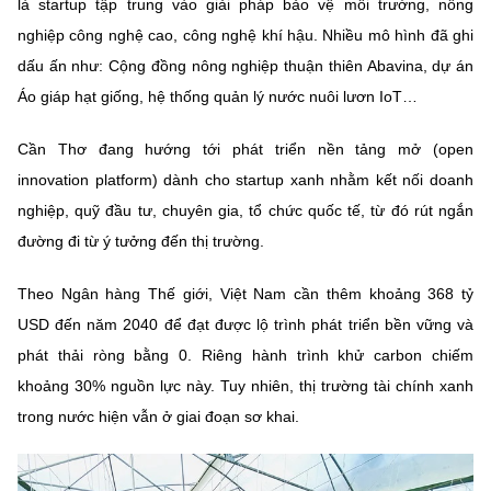
là startup tập trung vào giải pháp bảo vệ môi trường, nông
nghiệp công nghệ cao, công nghệ khí hậu. Nhiều mô hình đã ghi
dấu ấn như: Cộng đồng nông nghiệp thuận thiên Abavina, dự án
Áo giáp hạt giống, hệ thống quản lý nước nuôi lươn IoT…
Cần Thơ đang hướng tới phát triển nền tảng mở (open
innovation platform) dành cho startup xanh nhằm kết nối doanh
nghiệp, quỹ đầu tư, chuyên gia, tổ chức quốc tế, từ đó rút ngắn
đường đi từ ý tưởng đến thị trường.
Theo Ngân hàng Thế giới, Việt Nam cần thêm khoảng 368 tỷ
USD đến năm 2040 để đạt được lộ trình phát triển bền vững và
phát thải ròng bằng 0. Riêng hành trình khử carbon chiếm
khoảng 30% nguồn lực này. Tuy nhiên, thị trường tài chính xanh
trong nước hiện vẫn ở giai đoạn sơ khai.