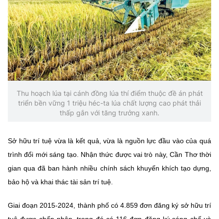
(Ghi rõ nguồn "https://mst.gov.vn" khi phát hành lại thông tin từ
website này)
Thu hoạch lúa tại cánh đồng lúa thí điểm thuộc đề án phát
triển bền vững 1 triệu héc-ta lúa chất lượng cao phát thải
thấp gắn với tăng trưởng xanh.
Sở hữu trí tuệ vừa là kết quả, vừa là nguồn lực đầu vào của quá
trình đổi mới sáng tạo. Nhận thức được vai trò này, Cần Thơ thời
gian qua đã ban hành nhiều chính sách khuyến khích tạo dựng,
bảo hộ và khai thác tài sản trí tuệ.
Giai đoạn 2015-2024, thành phố có 4.859 đơn đăng ký sở hữu trí