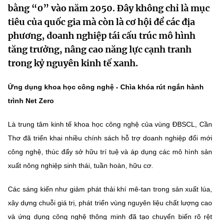
bằng “0” vào năm 2050. Đây không chỉ là mục
MST IOFFICE
Văn bản QPPL
Sở Khoa học và Công nghệ
Chuyển đổi số
tiêu của quốc gia mà còn là cơ hội để các địa
THỐNG KÊ
phương, doanh nghiệp tái cấu trúc mô hình
Văn bản chỉ đạo điều hành
Bưu chính, Viễn thông
tăng trưởng, nâng cao năng lực cạnh tranh
Multimedia
Khoa học và Công nghệ
Lấy ý kiến người dân về dự thảo VBQPPL
trong kỷ nguyên kinh tế xanh.
Sở hữu trí tuệ
THƯ ĐIỆN TỬ
Đổi mới sáng tạo
Tiêu chuẩn, đo lường, chất lượng
Ứng dụng khoa học công nghệ - Chìa khóa rút ngắn hành
Khác
trình Net Zero
Chuyển đổi số
Năng lượng nguyên tử
Videos
Là trung tâm kinh tế khoa học công nghệ của vùng ĐBSCL, Cần
Bưu chính, Viễn thông
Tin tổng hợp
Thơ đã triển khai nhiều chính sách hỗ trợ doanh nghiệp đổi mới
Infographic
công nghệ, thúc đẩy sở hữu trí tuệ và áp dụng các mô hình sản
Sở hữu trí tuệ
Tin địa phương
Ảnh
xuất nông nghiệp sinh thái, tuần hoàn, hữu cơ.
Tiêu chuẩn, đo lường, chất lượng
Voice
Các sáng kiến như giảm phát thải khí mê-tan trong sản xuất lúa,
Năng lượng nguyên tử
Nhiệm vụ trọng tâm
xây dựng chuỗi giá trị, phát triển vùng nguyên liệu chất lượng cao
và ứng dụng công nghệ thông minh đã tạo chuyển biến rõ rệt