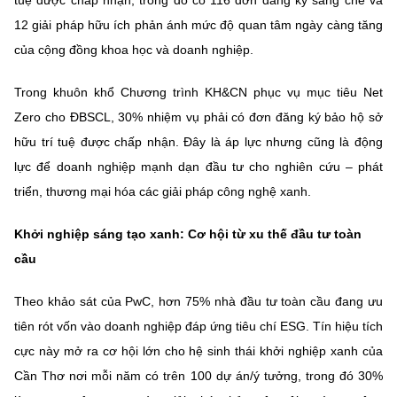
tuệ được chấp nhận, trong đó có 116 đơn đăng ký sáng chế và
12 giải pháp hữu ích phản ánh mức độ quan tâm ngày càng tăng
của cộng đồng khoa học và doanh nghiệp.
Trong khuôn khổ Chương trình KH&CN phục vụ mục tiêu Net
Zero cho ĐBSCL, 30% nhiệm vụ phải có đơn đăng ký bảo hộ sở
hữu trí tuệ được chấp nhận. Đây là áp lực nhưng cũng là động
lực để doanh nghiệp mạnh dạn đầu tư cho nghiên cứu – phát
triển, thương mại hóa các giải pháp công nghệ xanh.
Khởi nghiệp sáng tạo xanh: Cơ hội từ xu thế đầu tư toàn
cầu
Theo khảo sát của PwC, hơn 75% nhà đầu tư toàn cầu đang ưu
tiên rót vốn vào doanh nghiệp đáp ứng tiêu chí ESG. Tín hiệu tích
cực này mở ra cơ hội lớn cho hệ sinh thái khởi nghiệp xanh của
Cần Thơ nơi mỗi năm có trên 100 dự án/ý tưởng, trong đó 30%