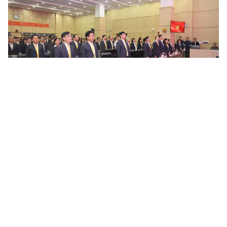
Vai trò của công tác tuyên giáo trong bảo vệ nền tảng tư
tưởng của Đảng tại Đảng bộ Tổng công ty Bưu điện...
Trong bối cảnh tình hình thế giới và trong nước tiếp tục diễn biến
phức tạp, mặt trận tư tưởng - văn hóa ngày càng trở nên nhạy
cảm, việc bảo vệ nền tảng tư tưởng của Đảng không chỉ là...