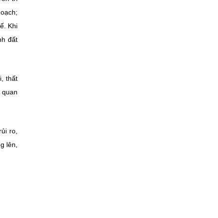
hoạch;
ế. Khi
nh đất
, thất
n quan
ủi ro,
g lên,