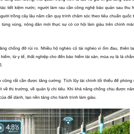
h tác tiết kiệm nước; người làm rau cần công nghệ bảo quản sau thu 
gười trồng cây lâu năm cần quy trình chăm sóc theo tiêu chuẩn quốc t
 từng vùng, nông dân mới thực sự có cơ hội làm giàu trên chính mả
ng chống đỡ rủi ro. Nhiều hộ nghèo cũ tái nghèo vì ốm đau, thiên tai
hiểm, từ y tế, thất nghiệp cho đến bảo hiểm tài sản, mùa vụ là lá chắ
ố.
cũng rất cần được tăng cường: Tích lũy tài chính tối thiểu để phòng r
ết về thị trường, về quản lý chi tiêu. Khi khả năng chống chịu được nân
của để dành, tạo nền tảng cho hành trình làm giàu.