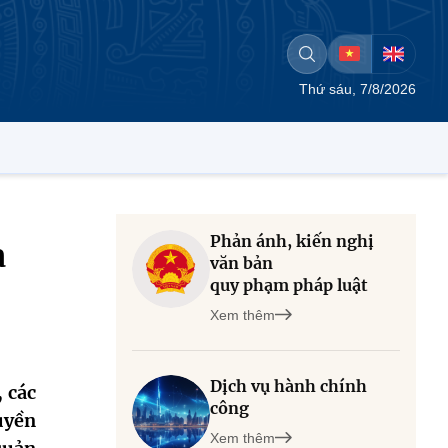
Thứ sáu, 7/8/2026
Phản ánh, kiến nghị
a
văn bản
quy phạm pháp luật
Xem thêm
Dịch vụ hành chính
 các
công
uyền
Xem thêm