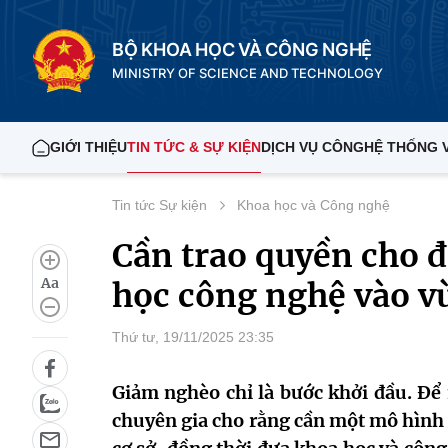
BỘ KHOA HỌC VÀ CÔNG NGHỆ
MINISTRY OF SCIENCE AND TECHNOLOGY
GIỚI THIỆU
TIN TỨC & SỰ KIỆN
DỊCH VỤ CÔNG
HỆ THỐNG 
Tin tức Sự kiện
Khoa học và Công nghệ
Cần trao quyền cho 
Aa
học công nghệ vào v
Thứ tư, 19/11/2025 23:35
Giảm nghèo chỉ là bước khởi đầu. Để
chuyên gia cho rằng cần một mô hình