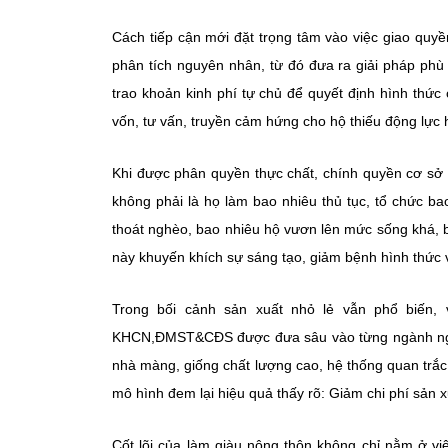
Cách tiếp cận mới đặt trọng tâm vào việc giao quy
phân tích nguyên nhân, từ đó đưa ra giải pháp phù
trao khoản kinh phí tự chủ để quyết định hình thức 
vốn, tư vấn, truyền cảm hứng cho hộ thiếu động lực 
Khi được phân quyền thực chất, chính quyền cơ sở 
không phải là họ làm bao nhiêu thủ tục, tổ chức b
thoát nghèo, bao nhiêu hộ vươn lên mức sống khá, 
này khuyến khích sự sáng tạo, giảm bệnh hình thức
Trong bối cảnh sản xuất nhỏ lẻ vẫn phổ biến, 
KHCN,ĐMST&CĐS được đưa sâu vào từng ngành nghề.
nhà màng, giống chất lượng cao, hệ thống quan trắ
mô hình đem lại hiệu quả thấy rõ: Giảm chi phí sản 
Cốt lõi của làm giàu nông thôn không chỉ nằm ở việc