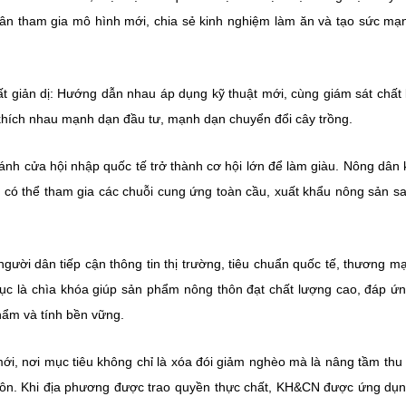
dân tham gia mô hình mới, chia sẻ kinh nghiệm làm ăn và tạo sức mạ
ất giản dị: Hướng dẫn nhau áp dụng kỹ thuật mới, cùng giám sát chất
khích nhau mạnh dạn đầu tư, mạnh dạn chuyển đổi cây trồng.
cánh cửa hội nhập quốc tế trở thành cơ hội lớn để làm giàu. Nông dân
 có thể tham gia các chuỗi cung ứng toàn cầu, xuất khẩu nông sản sa
gười dân tiếp cận thông tin thị trường, tiêu chuẩn quốc tế, thương mạ
 tục là chìa khóa giúp sản phẩm nông thôn đạt chất lượng cao, đáp ứ
hẩm và tính bền vững.
ới, nơi mục tiêu không chỉ là xóa đói giảm nghèo mà là nâng tầm thu
hôn. Khi địa phương được trao quyền thực chất, KH&CN được ứng dụ