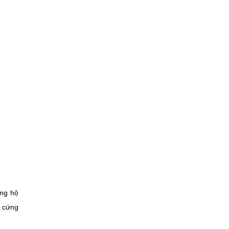
ừng hộ
h cứng