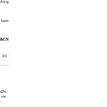
 không
, hành
H&CN
H&CN,
 vai
..