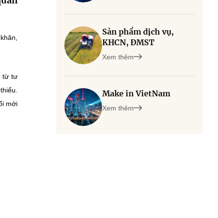
quản
Sản phẩm dịch vụ,
 khăn,
KHCN, ĐMST
Xem thêm
 từ tư
thiểu.
Make in VietNam
ổi mới
Xem thêm