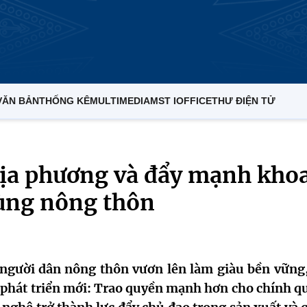
VĂN BẢN
THỐNG KÊ
MULTIMEDIA
MST IOFFICE
THƯ ĐIỆN TỬ
địa phương và đẩy mạnh kho
ùng nông thôn
 người dân nông thôn vươn lên làm giàu bền vững,
 phát triển mới: Trao quyền mạnh hơn cho chính q