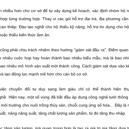
ền nhiều hơn cho cơ sở để tự xây dựng kế hoạch, xác định nhóm hộ 
 hợp từng trường hợp. Thay vì các gói hỗ trợ đại trà, địa phương cầ
can thiệp: Đào tạo nghề cho hộ thiếu kỹ năng, hỗ trợ tín dụng cho hộ
hoặc thiếu kiến thức làm ăn.
cũng phải chịu trách nhiệm theo hướng "giám sát đầu ra". Điểm quan
ao nhiêu cuộc họp hay hoàn thành bao nhiêu biểu mẫu, mà là bao nh
bao nhiêu mô hình sản xuất mới thành công. Cách giám sát dựa vào k
 và tạo động lực mạnh mẽ hơn cho cán bộ cơ sở.
việc chuyển đổi tư duy sang làm giàu chỉ có thể thành hiện thự
 Hiện nay, một số vùng đã bắt đầu áp dụng công nghệ tưới thông
c môi trường cho nuôi trồng thủy sản, chuỗi cung ứng số hóa… Đây là
xuất, nâng năng suất, tăng chất lượng sản phẩm, từ đó tăng thu nhập.
 tăng sản lượng, mà quan trọng hơn là tạo ra giá trị gia tăng dựa tr