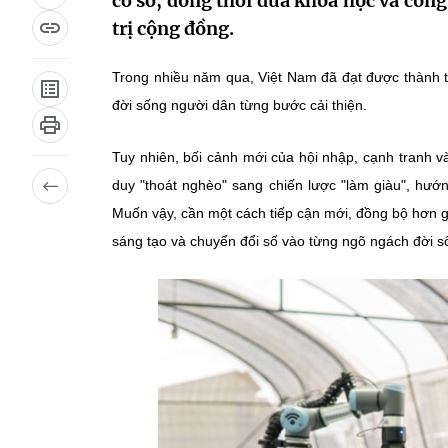
cơ sở, đồng thời đưa khoa học và công
trị cộng đồng.
Trong nhiều năm qua, Việt Nam đã đạt được thành t
đời sống người dân từng bước cải thiện.
Tuy nhiên, bối cảnh mới của hội nhập, cạnh tranh 
duy "thoát nghèo" sang chiến lược "làm giàu", hướ
Muốn vậy, cần một cách tiếp cận mới, đồng bộ hơn g
sáng tạo và chuyển đổi số vào từng ngõ ngách đời s