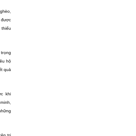
nghèo,
n được
 thiếu
 trọng
iêu hộ
ết quả
c khi
 minh,
 những
ên tri