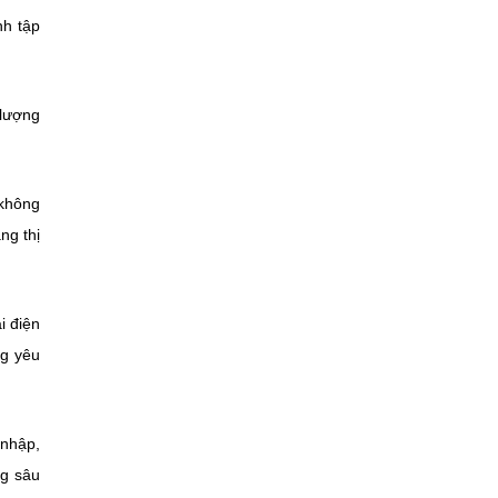
nh tập
 lượng
 không
ng thị
i điện
ng yêu
 nhập,
ng sâu