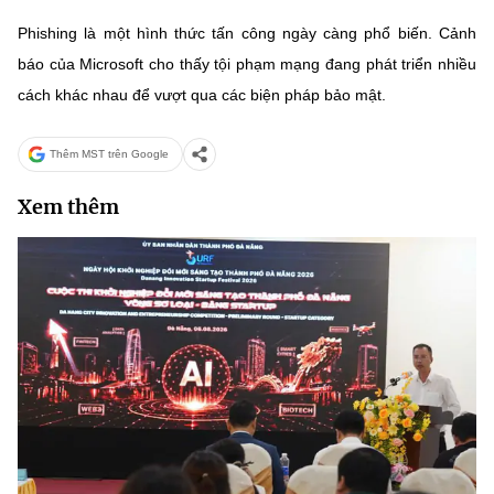
(Ghi rõ nguồn "https://mst.gov.vn" khi phát hành lại thông tin từ
website này)
Phishing là một hình thức tấn công ngày càng phổ biến. Cảnh
báo của Microsoft cho thấy tội phạm mạng đang phát triển nhiều
cách khác nhau để vượt qua các biện pháp bảo mật.
Thêm MST trên Google
Xem thêm