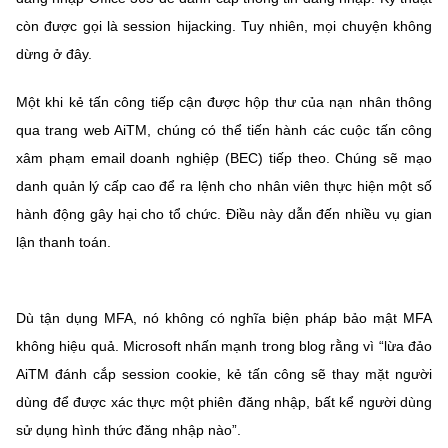
Chọn ngôn ngữ
còn được gọi là session hijacking. Tuy nhiên, mọi chuyện không
Vietnamese
English
dừng ở đây.
Một khi kẻ tấn công tiếp cận được hộp thư của nạn nhân thông
qua trang web AiTM, chúng có thể tiến hành các cuộc tấn công
BỘ KHOA HỌC VÀ CÔNG NGHỆ
xâm phạm email doanh nghiệp (BEC) tiếp theo. Chúng sẽ mạo
MINISTRY OF SCIENCE AND TECHNOLOGY
danh quản lý cấp cao để ra lệnh cho nhân viên thực hiện một số
Điều khoản sử dụng
Theo dõi MST:
Góp ý
hành động gây hại cho tổ chức. Điều này dẫn đến nhiều vụ gian
lận thanh toán.
Cơ quan chủ quản: Bộ Khoa học và Công nghệ (MST)
Chịu trách nhiệm nội dung: Nguyễn Thị Hải Hằng
Dù tận dụng MFA, nó không có nghĩa biện pháp bảo mật MFA
Giám đốc Trung tâm Truyền thông Khoa học và Công nghệ.
Liên hệ
không hiệu quả. Microsoft nhấn mạnh trong blog rằng vì “lừa đảo
Địa chỉ: Ban Biên tập Cổng TTĐT - 18 Nguyễn Du, TP. Hà Nội
AiTM đánh cắp session cookie, kẻ tấn công sẽ thay mặt người
Điện thoại: 024 3936 9506
dùng để được xác thực một phiên đăng nhập, bất kể người dùng
Email:
stc@mst.gov.vn
sử dụng hình thức đăng nhập nào”.
©2026 Bản quyền thuộc Bộ Khoa Học và Công Nghệ