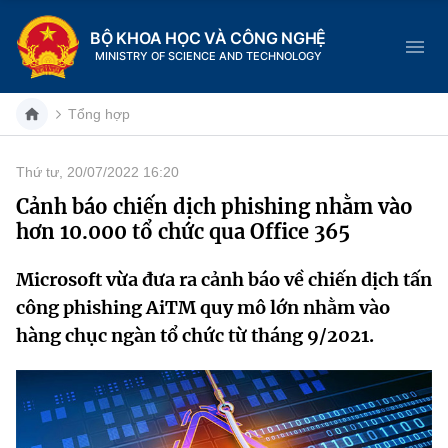
BỘ KHOA HỌC VÀ CÔNG NGHỆ
MINISTRY OF SCIENCE AND TECHNOLOGY
Tổng hợp
Thứ tư, 20/07/2022 16:20
Danh mục
Cảnh báo chiến dịch phishing nhằm vào
hơn 10.000 tổ chức qua Office 365
Trang chủ
Microsoft vừa đưa ra cảnh báo về chiến dịch tấn
Giới thiệu
công phishing AiTM quy mô lớn nhằm vào
Chức năng nhiệm vụ
Tin tức sự kiện
hàng chục ngàn tổ chức từ tháng 9/2021.
Dịch vụ công
Cơ cấu tổ chức
Khoa học và Công nghệ
Hệ thống văn bản
Lịch sử phát triển
Đổi mới sáng tạo