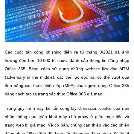
MST IOFFICE
Văn bản QPPL
Sở Khoa học và Công nghệ
Chuyển đổi số
THỐNG KÊ
Văn bản chỉ đạo điều hành
Bưu chính, Viễn thông
Multimedia
Khoa học và Công nghệ
Lấy ý kiến người dân về dự thảo VBQPPL
Sở hữu trí tuệ
THƯ ĐIỆN TỬ
Đổi mới sáng tạo
Các cuộc tấn công phishing diễn ra từ tháng 9/2021 đã ảnh
Tiêu chuẩn, đo lường, chất lượng
Khác
hưởng đến hơn 10.000 tổ chức, đánh cắp thông tin đăng nhập
Chuyển đổi số
Năng lượng nguyên tử
Office 365. Bằng cách sử dụng những website lừa đảo AiTM
Videos
(adversary in the middle), các thế lực độc hại có thể vượt qua
Bưu chính, Viễn thông
Tin tổng hợp
Infographic
tính năng xác thực nhiều lớp (MFA) của người dùng Office 365
Sở hữu trí tuệ
bằng cách tạo ra trang xác thực Office 365 giả mạo.
Tin địa phương
Ảnh
Tiêu chuẩn, đo lường, chất lượng
Trong quy trình này, kẻ tấn công lấy đi session cookie của nạn
Voice
nhân thông qua triển khai máy chủ proxy ở giữa mục tiêu và
Năng lượng nguyên tử
Nhiệm vụ trọng tâm
trang web bị giả mạo. Về cơ bản, chúng can thiệp vào các phiên
đăng nhập Office 365 để đánh cắp thông tin đăng nhập. Kỹ thuật