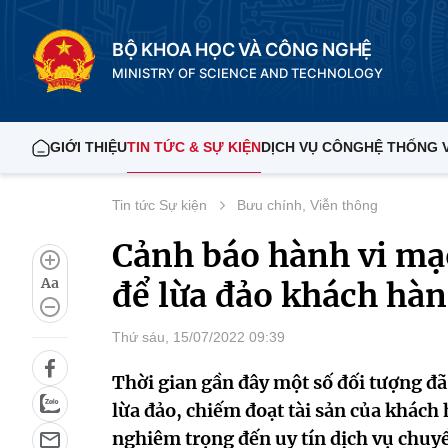
BỘ KHOA HỌC VÀ CÔNG NGHỆ
MINISTRY OF SCIENCE AND TECHNOLOGY
GIỚI THIỆU
TIN TỨC & SỰ KIỆN
DỊCH VỤ CÔNG
HỆ THỐNG 
Tin tức Sự kiện
Bưu chính, Viễn thông
Cảnh báo hành vi mạ
Aa
để lừa đảo khách hà
Thứ sáu, 15/07/2022 09:39
Thời gian gần đây một số đối tượng đ
lừa đảo, chiếm đoạt tài sản của khách
nghiêm trọng đến uy tín dịch vụ chu