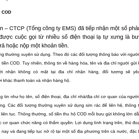
ộ COD
n – CTCP (Tổng công ty EMS) đã tiếp nhận một số phả
ược cuộc gọi từ nhiều số điện thoại lạ tự xưng là bư
rả hoặc nộp một khoản tiền.
ượng thường xuyên sử dụng. Theo đó các đối tượng thông báo với ngườ
iền COD. Tuy nhiên, thông tin về hàng hóa, tên và địa chỉ người gửi
i nhận không có mặt tại địa chỉ nhận hàng, đối tượng sẽ yê
i khác thanh toán và nhận hàng hộ.
g tin như họ tên, số điện thoại, địa chỉ nhà/địa chỉ cơ quan của ngườ
ng. Các đối tượng thường xuyên sử dụng sim rác để liên hệ, thông t
i liên tục. Thông thường, số tiền thu hộ COD mỗi bưu gửi không lớn d
c cơ quan chức năng có thẩm quyền. Lợi dụng tình trạng trên, thủ đo
nay và đang tiếp tục nở rộ tại một số địa phương trên cả nước, đặc b