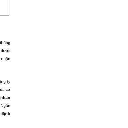
 thông
 được
i nhận
ông ty
của cơ
 nhân
ề Ngân
ố định