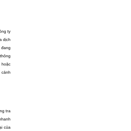
ông ty
a dịch
, đang
 thông
n hoặc
t cảnh
ng tra
 nhanh
ại của