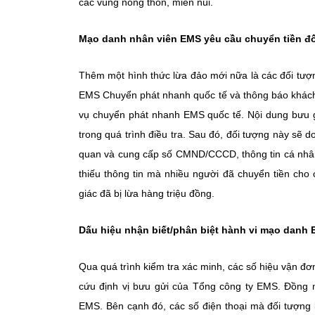
các vùng nông thôn, miền núi.
Mạo danh nhân viên EMS yêu cầu chuyển tiền đố
Thêm một hình thức lừa đảo mới nữa là các đối tượn
EMS Chuyển phát nhanh quốc tế và thông báo khách 
vụ chuyển phát nhanh EMS quốc tế. Nội dung bưu g
trong quá trình điều tra. Sau đó, đối tượng này s
quan và cung cấp số CMND/CCCD, thông tin cá nhân đ
thiếu thông tin mà nhiều người đã chuyển tiền cho
giác đã bị lừa hàng triệu đồng.
Dấu hiệu nhận biết/phân biệt hành vi mạo danh 
Qua quá trình kiểm tra xác minh, các số hiệu vận đơ
cứu định vị bưu gửi của Tổng công ty EMS. Đồng 
EMS. Bên cạnh đó, các số điện thoại mà đối tượng 