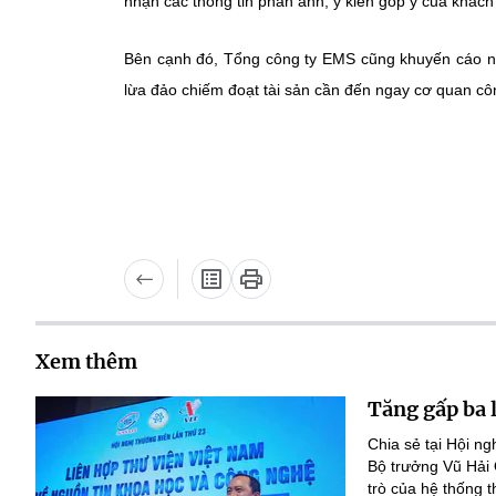
nhận các thông tin phản ánh, ý kiến góp ý của khách
Bên cạnh đó, Tổng công ty EMS cũng khuyến cáo ngư
lừa đảo chiếm đoạt tài sản cần đến ngay cơ quan công
Xem thêm
Tăng gấp ba 
Chia sẻ tại Hội n
Bộ trưởng Vũ Hải
trò của hệ thống t