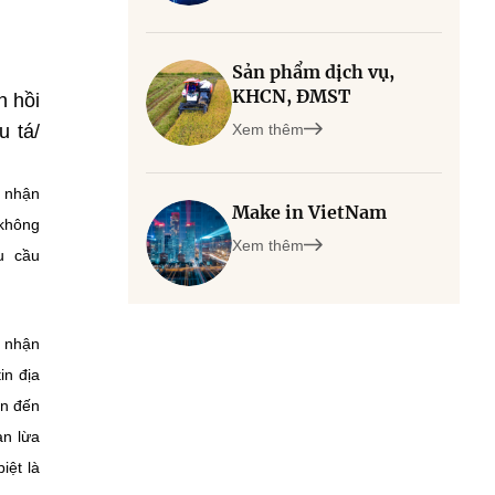
Sản phẩm dịch vụ,
KHCN, ĐMST
n hồi
u tá/
Xem thêm
i nhận
Make in VietNam
 không
Xem thêm
u cầu
i nhận
in địa
ẫn đến
ạn lừa
iệt là