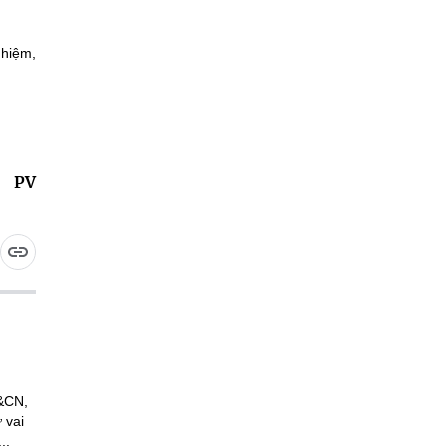
nhiệm,
PV
H&CN,
 vai
..