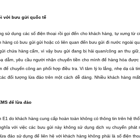
i với bưu gửi quốc tế
g sử dụng các số điện thoại rồi gọi đến cho khách hàng, tự xưng từ c
hàng có bưu gửi gửi hoặc có liên quan đến bưu gửi đi nước ngoài qu
ửi chứa hàng cấm, vì vậy bưu gửi đang bị hải quan/công an thu giữ
ẽ doạ dẫm, yêu cầu người nhận chuyển tiền cho mình để hàng hóa được
ể chuyển công an phối hợp điều tra. Vì tâm lý lo lắng, nhẹ dạ cả ti
 các đối tượng lừa đảo trên một cách dễ dàng. Nhiều khách hàng mấ
EMS để lừa đảo
n E1 do khách hàng cung cấp hoàn toàn không có thông tin trên hệ thố
nghĩa với việc các bưu gửi này không sử dụng dịch vụ chuyển phát
lừa đảo sử dụng để liên hệ với khách hàng không phải là số điện tho