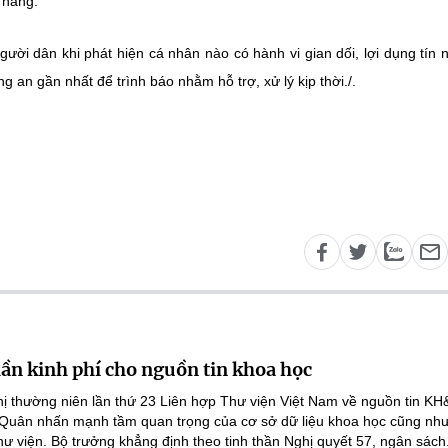
 hàng.
ời dân khi phát hiện cá nhân nào có hành vi gian dối, lợi dụng tín 
 an gần nhất để trình báo nhằm hỗ trợ, xử lý kịp thời./.
lần kinh phí cho nguồn tin khoa học
ghị thường niên lần thứ 23 Liên hợp Thư viện Việt Nam về nguồn tin K
 Quân nhấn mạnh tầm quan trọng của cơ sở dữ liệu khoa học cũng như
hư viện. Bộ trưởng khẳng định theo tinh thần Nghị quyết 57, ngân sách.