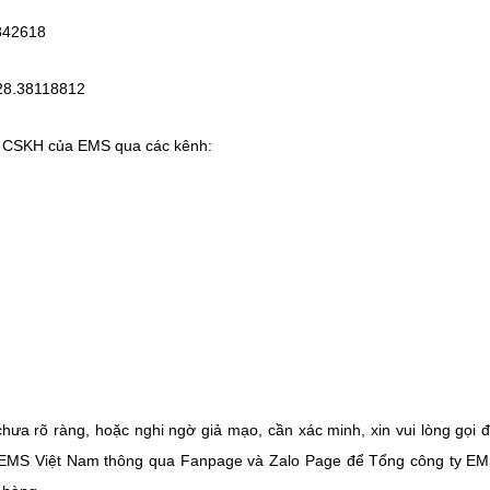
35842618
 028.38118812
ận CSKH của EMS qua các kênh:
hưa rõ ràng, hoặc nghi ngờ giả mạo, cần xác minh, xin vui lòng gọi 
ến EMS Việt Nam thông qua Fanpage và Zalo Page để Tổng công ty EM