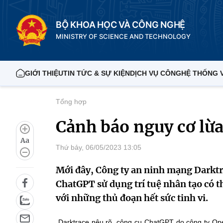
BỘ KHOA HỌC VÀ CÔNG NGHỆ
MINISTRY OF SCIENCE AND TECHNOLOGY
GIỚI THIỆU
TIN TỨC & SỰ KIỆN
DỊCH VỤ CÔNG
HỆ THỐNG 
Tổng hợp
Cảnh báo nguy cơ lừ
Aa
Thứ bảy, 06/05/2023 13:05
Mới đây, Công ty an ninh mạng Darktr
ChatGPT sử dụng trí tuệ nhân tạo có t
với những thủ đoạn hết sức tinh vi.
Darktrace nêu rõ, công cụ ChatGPT do công ty Open