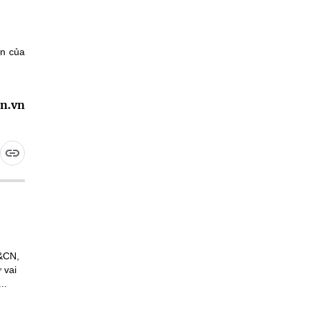
ớn của
in.vn
H&CN,
 vai
..