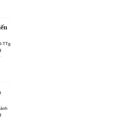
iến
Đ-TTg
g
.
h
hành
g