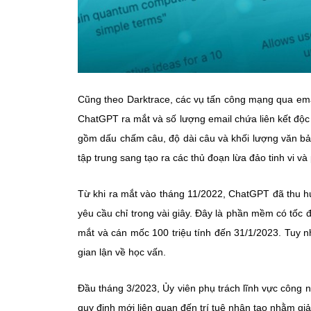
Cũng theo Darktrace, các vụ tấn công mạng qua em
ChatGPT ra mắt và số lượng email chứa liên kết độc
gồm dấu chấm câu, độ dài câu và khối lượng văn bả
tập trung sang tạo ra các thủ đoạn lừa đảo tinh vi v
Từ khi ra mắt vào tháng 11/2022, ChatGPT đã thu hút
yêu cầu chỉ trong vài giây. Đây là phần mềm có tốc 
mắt và cán mốc 100 triệu tính đến 31/1/2023. Tuy nh
gian lận về học vấn.
Đầu tháng 3/2023, Ủy viên phụ trách lĩnh vực công n
quy định mới liên quan đến trí tuệ nhân tạo nhằm g