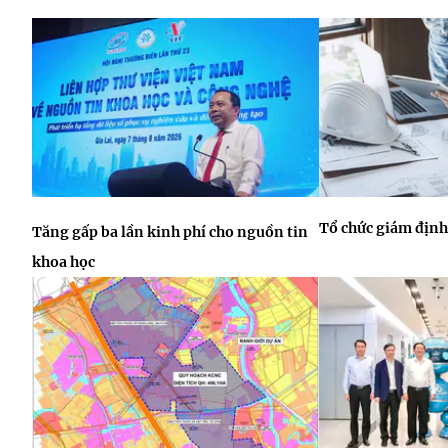
Tổ chức giám định
Tăng gấp ba lần kinh phí cho nguồn tin
khoa học