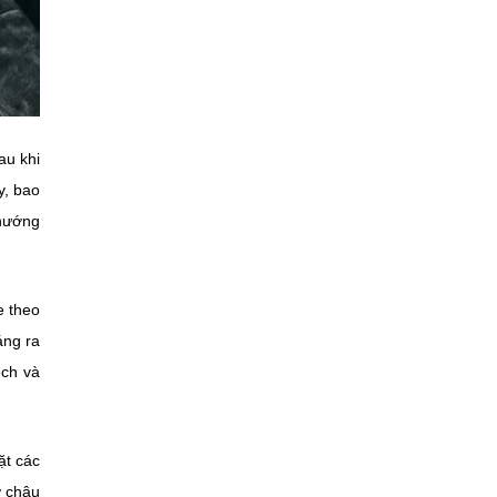
au khi
y, bao
 hướng
e theo
áng ra
ệch và
ặt các
ở châu