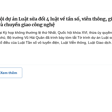
i dự án Luật sửa đổi 4 luật về tần số, viễn thông, g
 và chuyển giao công nghệ
ại Kỳ họp không thường lệ thứ Nhất, Quốc hội khóa XVI, thừa ủy quyề
hủ, Bộ trưởng Vũ Hải Quân đã trình bày tóm tắt Tờ trình dự án Luật 
ố điều của Luật Tần số vô tuyến điện, Luật Viễn thông, Luật Giao dịch.
Xem thêm