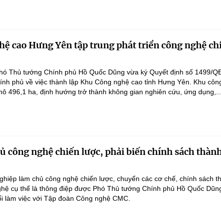
ệ cao Hưng Yên tập trung phát triển công nghệ ch
hó Thủ tướng Chính phủ Hồ Quốc Dũng vừa ký Quyết định số 1499/Q
ính phủ về việc thành lập Khu Công nghệ cao tỉnh Hưng Yên. Khu côn
ô 496,1 ha, định hướng trở thành không gian nghiên cứu, ứng dụng,..
 công nghệ chiến lược, phải biến chính sách thàn
hiệp làm chủ công nghệ chiến lược, chuyển các cơ chế, chính sách t
hệ cụ thể là thông điệp được Phó Thủ tướng Chính phủ Hồ Quốc Dũn
ổi làm việc với Tập đoàn Công nghệ CMC.