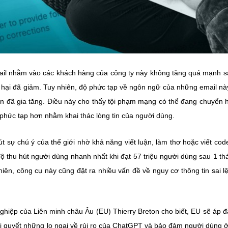
ail nhằm vào các khách hàng của công ty này không tăng quá mạnh s
 hại đã giảm. Tuy nhiên, độ phức tạp về ngôn ngữ của những email nà
n đã gia tăng. Điều này cho thấy tội phạm mạng có thể đang chuyển
à phức tạp hơn nhằm khai thác lòng tin của người dùng.
 sự chú ý của thế giới nhờ khả năng viết luận, làm thơ hoặc viết cod
độ thu hút người dùng nhanh nhất khi đạt 57 triệu người dùng sau 1 th
iên, công cụ này cũng đặt ra nhiều vấn đề về nguy cơ thông tin sai l
ghiệp của Liên minh châu Âu (EU) Thierry Breton cho biết, EU sẽ áp đ
iải quyết những lo ngại về rủi ro của ChatGPT và bảo đảm người dùng 