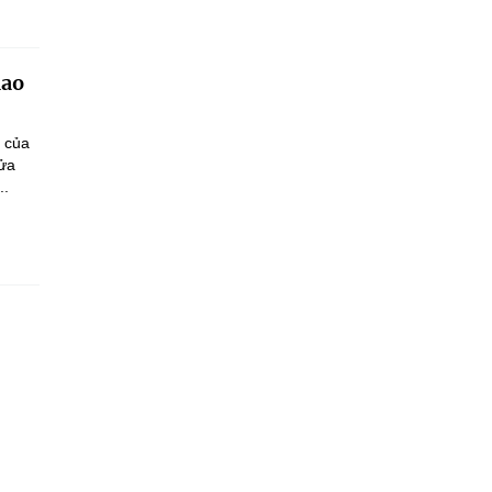
iao
n của
sửa
..