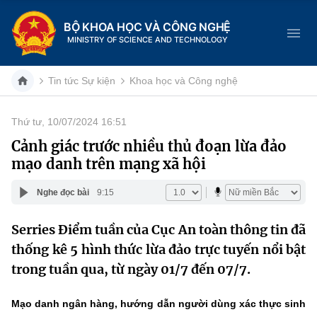
BỘ KHOA HỌC VÀ CÔNG NGHỆ
MINISTRY OF SCIENCE AND TECHNOLOGY
Tin tức Sự kiện
Khoa học và Công nghệ
Thứ tư, 10/07/2024 16:51
Danh mục
Cảnh giác trước nhiều thủ đoạn lừa đảo
mạo danh trên mạng xã hội
Trang chủ
Nghe đọc bài
9:15
Giới thiệu
Serries Điểm tuần của Cục An toàn thông tin đã
Chức năng nhiệm vụ
Tin tức sự kiện
thống kê 5 hình thức lừa đảo trực tuyến nổi bật
Dịch vụ công
trong tuần qua, từ ngày 01/7 đến 07/7.
Cơ cấu tổ chức
Khoa học và Công nghệ
Hệ thống văn bản
Lịch sử phát triển
Đổi mới sáng tạo
M
ạo danh ngân hàng, hướng dẫn người dùng xác thực sinh