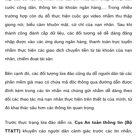
(Ghi rõ nguồn "https://mst.gov.vn" khi phát hành lại thông tin từ
cước công dân, thông tin tài khoản ngân hàng,... Trong nhiều
website này)
trường hợp còn dụ dỗ thực hiện cuộc gọi video nhằm thu thập
giọng nói, biểu cảm khuôn mặt, cử chỉ của nạn nhân. Sau khi
thành công đánh cắp dữ liệu, các đối tượng sẽ dễ dàng đăng
nhập được vào các ứng dụng ngân hàng, thanh toán trực tuyến
nhằm thực hiện các giao dịch chuyển tiền từ tài khoản của nạn
nhân, chiếm đoạt tài sản.
Bên cạnh đó, các đối tượng lừa đảo cũng dụ dỗ người dân tải các
phần mềm giả mạo có chứa mã độc thông qua đường dẫn được
đính kèm trong các tin nhắn mà chúng gửi nhằm dễ dàng theo
dõi các thao tác mà nạn nhân thực hiện trên thiết bị của mình, từ
đó khai thác sâu hơn các thông tin quan trọng.
Trước thực trạng lửa đảo diễn ra,
Cục An toàn thông tin (Bộ
TT&TT)
khuyến cáo người dân cảnh giác trước các tin nhắn,