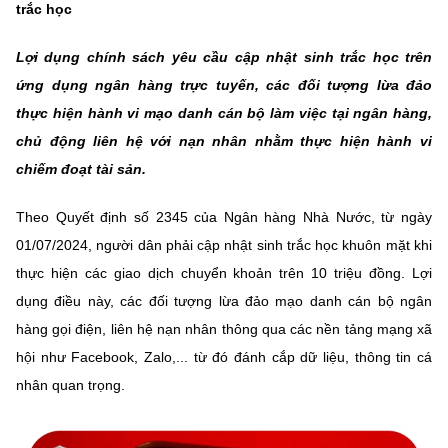
trắc học
MST IOFFICE
Văn bản QPPL
Sở Khoa học và Công nghệ
Chuyển đổi số
Lợi dụng chính sách yêu cầu cập nhật sinh trắc học trên
THỐNG KÊ
Văn bản chỉ đạo điều hành
Bưu chính, Viễn thông
ứng dụng ngân hàng trực tuyến, các đối tượng lừa đảo
Multimedia
thực hiện hành vi mạo danh cán bộ làm việc tại ngân hàng,
Khoa học và Công nghệ
Lấy ý kiến người dân về dự thảo VBQPPL
Sở hữu trí tuệ
chủ động liên hệ với nạn nhân nhằm thực hiện hành vi
THƯ ĐIỆN TỬ
Đổi mới sáng tạo
chiếm đoạt tài sản.
Tiêu chuẩn, đo lường, chất lượng
Khác
Chuyển đổi số
Theo Quyết định số 2345 của Ngân hàng Nhà Nước, từ ngày
Năng lượng nguyên tử
Videos
01/07/2024, người dân phải cập nhật sinh trắc học khuôn mặt khi
Bưu chính, Viễn thông
thực hiện các giao dịch chuyển khoản trên 10 triệu đồng. Lợi
Tin tổng hợp
Infographic
dụng điều này, các đối tượng lừa đảo mạo danh cán bộ ngân
Sở hữu trí tuệ
Tin địa phương
Ảnh
hàng gọi điện, liên hệ nạn nhân thông qua các nền tảng mạng xã
hội như Facebook, Zalo,... từ đó đánh cắp dữ liệu, thông tin cá
Tiêu chuẩn, đo lường, chất lượng
Voice
nhân quan trọng.
Năng lượng nguyên tử
Nhiệm vụ trọng tâm