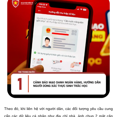
Chọn ngôn ngữ
Vietnamese
English
BỘ KHOA HỌC VÀ CÔNG NGHỆ
MINISTRY OF SCIENCE AND TECHNOLOGY
Điều khoản sử dụng
Theo dõi MST:
Góp ý
Cơ quan chủ quản: Bộ Khoa học và Công nghệ (MST)
Chịu trách nhiệm nội dung: Nguyễn Thị Hải Hằng
Giám đốc Trung tâm Truyền thông Khoa học và Công nghệ.
Liên hệ
Địa chỉ: Ban Biên tập Cổng TTĐT - 18 Nguyễn Du, TP. Hà Nội
Điện thoại: 024 3936 9506
Email:
stc@mst.gov.vn
Theo đó, khi liên hệ với người dân, các đối tượng yêu cầu cung
©2026 Bản quyền thuộc Bộ Khoa Học và Công Nghệ
cấp các dữ liệu cá nhân như địa chỉ nhà, ảnh chụp 2 mặt căn