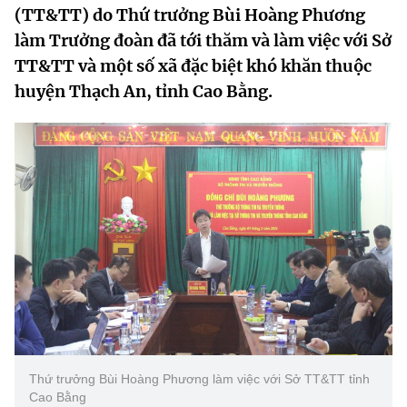
(TT&TT) do Thứ trưởng Bùi Hoàng Phương
MST IOFFICE
Văn bản QPPL
Sở Khoa học và Công nghệ
Chuyển đổi số
làm Trưởng đoàn đã tới thăm và làm việc với Sở
THỐNG KÊ
TT&TT và một số xã đặc biệt khó khăn thuộc
Văn bản chỉ đạo điều hành
Bưu chính, Viễn thông
huyện Thạch An, tỉnh Cao Bằng.
Multimedia
Khoa học và Công nghệ
Lấy ý kiến người dân về dự thảo VBQPPL
Sở hữu trí tuệ
THƯ ĐIỆN TỬ
Đổi mới sáng tạo
Tiêu chuẩn, đo lường, chất lượng
Khác
Chuyển đổi số
Năng lượng nguyên tử
Videos
Bưu chính, Viễn thông
Tin tổng hợp
Infographic
Sở hữu trí tuệ
Tin địa phương
Ảnh
Tiêu chuẩn, đo lường, chất lượng
Voice
Năng lượng nguyên tử
Nhiệm vụ trọng tâm
Thứ trưởng Bùi Hoàng Phương làm việc với Sở TT&TT tỉnh
Cao Bằng