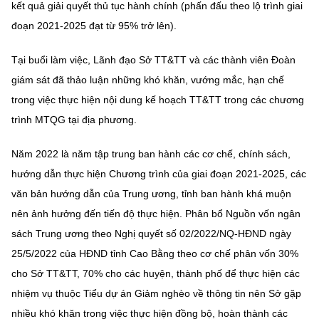
(Ghi rõ nguồn "https://mst.gov.vn" khi phát hành lại thông tin từ
kết quả giải quyết thủ tục hành chính (phấn đấu theo lộ trình giai
website này)
đoạn 2021-2025 đạt từ 95% trở lên).
Tại buổi làm việc, Lãnh đạo Sở TT&TT và các thành viên Đoàn
giám sát đã thảo luận những khó khăn, vướng mắc, hạn chế
trong việc thực hiện nội dung kế hoạch TT&TT trong các chương
trình MTQG tại địa phương.
Năm 2022 là năm tập trung ban hành các cơ chế, chính sách,
hướng dẫn thực hiện Chương trình của giai đoạn 2021-2025, các
văn bản hướng dẫn của Trung ương, tỉnh ban hành khá muộn
nên ảnh hưởng đến tiến độ thực hiện. Phân bổ Nguồn vốn ngân
sách Trung ương theo Nghị quyết số 02/2022/NQ-HĐND ngày
25/5/2022 của HĐND tỉnh Cao Bằng theo cơ chế phân vốn 30%
cho Sở TT&TT, 70% cho các huyện, thành phố để thực hiện các
nhiệm vụ thuộc Tiểu dự án Giảm nghèo về thông tin nên Sở gặp
nhiều khó khăn trong việc thực hiện đồng bộ, hoàn thành các