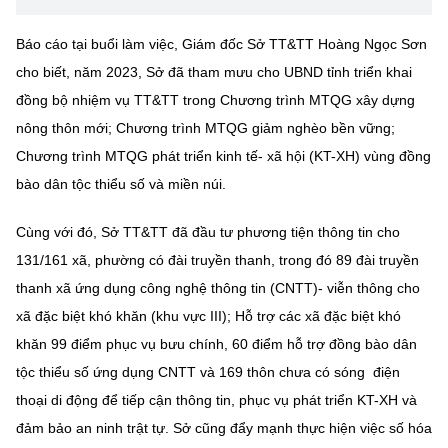
Chọn ngôn ngữ
Báo cáo tại buổi làm việc, Giám đốc Sở TT&TT Hoàng Ngọc Sơn
Vietnamese
English
cho biết, năm 2023, Sở đã tham mưu cho UBND tỉnh triển khai
đồng bộ nhiệm vụ TT&TT trong Chương trình MTQG xây dựng
nông thôn mới; Chương trình MTQG giảm nghèo bền vững;
BỘ KHOA HỌC VÀ CÔNG NGHỆ
Chương trình MTQG phát triển kinh tế- xã hội (KT-XH) vùng đồng
MINISTRY OF SCIENCE AND TECHNOLOGY
bào dân tộc thiểu số và miền núi.
Điều khoản sử dụng
Theo dõi MST:
Góp ý
Cùng với đó, Sở TT&TT đã đầu tư phương tiện thông tin cho
131/161 xã, phường có đài truyền thanh, trong đó 89 đài truyền
Cơ quan chủ quản: Bộ Khoa học và Công nghệ (MST)
thanh xã ứng dụng công nghệ thông tin (CNTT)- viễn thông cho
Chịu trách nhiệm nội dung: Nguyễn Thị Hải Hằng
xã đặc biệt khó khăn (khu vực III); Hỗ trợ các xã đặc biệt khó
Giám đốc Trung tâm Truyền thông Khoa học và Công nghệ.
Liên hệ
khăn 99 điểm phục vụ bưu chính, 60 điểm hỗ trợ đồng bào dân
Địa chỉ: Ban Biên tập Cổng TTĐT - 18 Nguyễn Du, TP. Hà Nội
tộc thiểu số ứng dụng CNTT và 169 thôn chưa có sóng điện
Điện thoại: 024 3936 9506
thoại di động để tiếp cận thông tin, phục vụ phát triển KT-XH và
Email:
stc@mst.gov.vn
đảm bảo an ninh trật tự. Sở cũng đẩy mạnh thực hiện việc số hóa
©2026 Bản quyền thuộc Bộ Khoa Học và Công Nghệ