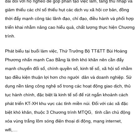
đãi đối với hộ nghèo để góp phần tạo việc làm, tăng thu nhập và
giảm thiểu các chỉ số thiếu hụt các dịch vụ xã hội cơ bản, đồng
thời đẩy mạnh công tác lãnh đạo, chỉ đạo, điều hành và phối hợp
triển khai nhằm nâng cao hiểu quả, chất lượng thực hiện Chương
trình.
Phát biểu tại buổi làm việc, Thứ Trưởng Bộ TT&TT Bùi Hoàng
Phương nhấn mạnh Cao Bằng là tỉnh khó khăn nên cần đẩy
mạnh chuyển đổi số, chính quyền số, kinh tế số, xã hội số nhằm
tạo điều kiện thuận lợi hơn cho người dân và doanh nghiệp. Sử
dụng nền tảng công nghệ số trong các hoạt động giao dịch, thủ
tục hành chính, đặc biệt là kinh tế số để rút ngắn khoảnh cách
phát triển KT-XH khu vực các tỉnh miền núi. Đối với các xã đặc
biệt khó khăn, thuộc 3 Chương trình MTQG, tỉnh cần chủ động
xóa vùng trắng lõm sóng điện thoại di động, mạng internet,
wifi,....