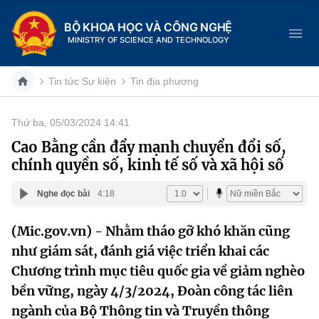
BỘ KHOA HỌC VÀ CÔNG NGHỆ
MINISTRY OF SCIENCE AND TECHNOLOGY
Tin tức Sự kiện
Tin địa phương
Thứ ba, 05/03/2024 14:41
Danh mục
Cao Bằng cần đẩy mạnh chuyển đổi số,
chính quyền số, kinh tế số và xã hội số
Trang chủ
Nghe đọc bài
4:18
Giới thiệu
(Mic.gov.vn) - Nhằm tháo gỡ khó khăn cũng
Chức năng nhiệm vụ
Tin tức sự kiện
như giám sát, đánh giá việc triển khai các
Dịch vụ công
Chương trình mục tiêu quốc gia về giảm nghèo
Cơ cấu tổ chức
Khoa học và Công nghệ
bền vững, ngày 4/3/2024, Đoàn công tác liên
Hệ thống văn bản
Lịch sử phát triển
Đổi mới sáng tạo
ngành của Bộ Thông tin và Truyền thông