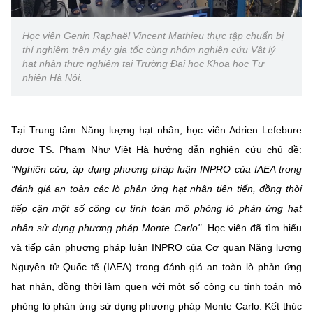
(Ghi rõ nguồn "https://mst.gov.vn" khi phát hành lại thông tin từ
website này)
Học viên Genin Raphaël Vincent Mathieu thực tập chuẩn bị
thí nghiệm trên máy gia tốc cùng nhóm nghiên cứu Vật lý
hạt nhân thực nghiệm tại Trường Đại học Khoa học Tự
nhiên Hà Nội.
Tại Trung tâm Năng lượng hạt nhân, học viên Adrien Lefebure
được TS. Phạm Như Việt Hà hướng dẫn nghiên cứu chủ đề:
"Nghiên cứu, áp dụng phương pháp luận INPRO của IAEA trong
đánh giá an toàn các lò phản ứng hạt nhân tiên tiến, đồng thời
tiếp cận một số công cụ tính toán mô phỏng lò phản ứng hạt
nhân sử dụng phương pháp Monte Carlo"
. Học viên đã tìm hiểu
và tiếp cận phương pháp luận INPRO của Cơ quan Năng lượng
Nguyên tử Quốc tế (IAEA) trong đánh giá an toàn lò phản ứng
hạt nhân, đồng thời làm quen với một số công cụ tính toán mô
phỏng lò phản ứng sử dụng phương pháp Monte Carlo. Kết thúc