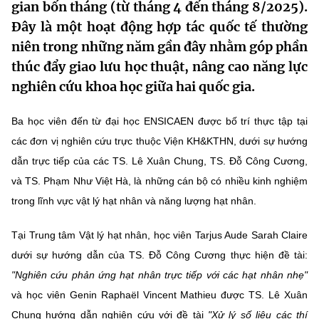
gian bốn tháng (từ tháng 4 đến tháng 8/2025).
MST IOFFICE
Văn bản QPPL
Sở Khoa học và Công nghệ
Chuyển đổi số
Đây là một hoạt động hợp tác quốc tế thường
niên trong những năm gần đây nhằm góp phần
THỐNG KÊ
Văn bản chỉ đạo điều hành
Bưu chính, Viễn thông
thúc đẩy giao lưu học thuật, nâng cao năng lực
Multimedia
Khoa học và Công nghệ
nghiên cứu khoa học giữa hai quốc gia.
Lấy ý kiến người dân về dự thảo VBQPPL
Sở hữu trí tuệ
THƯ ĐIỆN TỬ
Đổi mới sáng tạo
Ba học viên đến từ đại học ENSICAEN được bố trí thực tập tại
Tiêu chuẩn, đo lường, chất lượng
các đơn vị nghiên cứu trực thuộc Viện KH&KTHN, dưới sự hướng
Khác
Chuyển đổi số
Năng lượng nguyên tử
dẫn trực tiếp của các TS. Lê Xuân Chung, TS. Đỗ Công Cương,
Videos
và TS. Phạm Như Việt Hà, là những cán bộ có nhiều kinh nghiệm
Bưu chính, Viễn thông
Tin tổng hợp
trong lĩnh vực vật lý hạt nhân và năng lượng hạt nhân.
Infographic
Sở hữu trí tuệ
Tin địa phương
Ảnh
Tại Trung tâm Vật lý hạt nhân, học viên Tarjus Aude Sarah Claire
dưới sự hướng dẫn của TS. Đỗ Công Cương thực hiện đề tài:
Tiêu chuẩn, đo lường, chất lượng
Voice
"Nghiên cứu phản ứng hạt nhân trực tiếp với các hạt nhân nhẹ"
Năng lượng nguyên tử
Nhiệm vụ trọng tâm
và học viên Genin Raphaël Vincent Mathieu được TS. Lê Xuân
Chung hướng dẫn nghiên cứu với đề tài
"Xử lý số liệu các thí