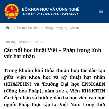
BỘ KHOA HỌC VÀ CÔNG NGHỆ
MINISTRY OF SCIENCE AND TECHNOLOGY
Tin tức Sự kiện
Năng lượng nguyên tử
Thứ ba, 19/08/2025 10:33
Danh mục
Cầu nối học thuật Việt - Pháp trong lĩnh
vực hạt nhân
Trang chủ
Giới thiệu
Trong khuôn khổ thỏa thuận hợp tác đào tạo
giữa Viện Khoa học và Kỹ thuật hạt nhân
Chức năng nhiệm vụ
Tin tức sự kiện
(KH&KTHN) và Trường Đại học ENSICAEN
(Cộng hòa Pháp), năm 2025, Viện KH&KTHN
Dịch vụ công
Cơ cấu tổ chức
Khoa học và Công nghệ
đã tiếp nhận và hướng dẫn ba học viên cao học
Hệ thống văn bản
người Pháp thực tập tại Việt Nam trong thời
Lịch sử phát triển
Đổi mới sáng tạo