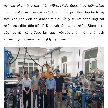
Chọn ngôn ngữ
nghiệm phản ứng hạt nhân ¹¹B(p, α)⁸Be được thực hiện bằng
chùm proton từ máy gia tốc"
Vietnamese
. Trong thời gian thực tập tại trung
English
tâm, các học viên đã được tìm hiểu về lý thuyết phản ứng hạt
nhân trực tiếp, đặc biệt là lý thuyết tán xạ hạt nhân. Đồng thời,
các học viên cũng được làm quen với các phần mềm phân tích
BỘ KHOA HỌC VÀ CÔNG NGHỆ
số liệu thực nghiệm trong vật lý hạt nhân.
MINISTRY OF SCIENCE AND TECHNOLOGY
Điều khoản sử dụng
Theo dõi MST:
Góp ý
Cơ quan chủ quản: Bộ Khoa học và Công nghệ (MST)
Chịu trách nhiệm nội dung: Nguyễn Thị Hải Hằng
Giám đốc Trung tâm Truyền thông Khoa học và Công nghệ.
Liên hệ
Địa chỉ: Ban Biên tập Cổng TTĐT - 18 Nguyễn Du, TP. Hà Nội
Điện thoại: 024 3936 9506
Email:
stc@mst.gov.vn
©2026 Bản quyền thuộc Bộ Khoa Học và Công Nghệ