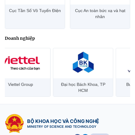
Cục Tần Số Vô Tuyến Điện
Cục An toàn bức xạ và hạt
nhân
Doanh nghiệp
Đại học Bách Khoa, TP
Bưu điện Việt Nam –
Công
HCM
Vietnam Post
BỘ KHOA HỌC VÀ CÔNG NGHỆ
MINISTRY OF SCIENCE AND TECHNOLOGY