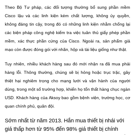
Chọn ngôn ngữ
Theo Bộ Tư pháp, các đối tượng thường bổ sung phần mềm
Vietnamese
English
Cisco lậu và các linh kiện kém chất lượng, không ủy quyền,
không đáng tin cậy, trong đó có những linh kiện nhằm chống lại
các biện pháp công nghệ kiểm tra việc tuân thủ giấy phép phần
mềm, xác thực phần cứng của Cisco. Ngoài ra, sản phẩm giả
BỘ KHOA HỌC VÀ CÔNG NGHỆ
mạo còn được đóng gói với nhãn, hộp và tài liệu giống như thật.
MINISTRY OF SCIENCE AND TECHNOLOGY
Điều khoản sử dụng
Theo dõi MST:
Góp ý
Tuy nhiên, nhiều khách hàng sau đó mới nhận ra đã mua phải
hàng lỗi. Thông thường, chúng sẽ bị hỏng hoặc trục trặc, gây
thiệt hại nghiêm trọng cho mạng lưới và vận hành của người
Cơ quan chủ quản: Bộ Khoa học và Công nghệ (MST)
dùng, trong một số trường hợp, khiến họ tổn thất hàng chục ngàn
Chịu trách nhiệm nội dung: Nguyễn Thị Hải Hằng
Giám đốc Trung tâm Truyền thông Khoa học và Công nghệ.
USD. Khách hàng của Aksoy bao gồm bệnh viện, trường học, cơ
Liên hệ
quan chính phủ, quân đội.
Địa chỉ: Ban Biên tập Cổng TTĐT - 18 Nguyễn Du, TP. Hà Nội
Điện thoại: 024 3936 9506
Sớm nhất từ năm 2013. Hắn mua thiết bị nhái với
Email:
stc@mst.gov.vn
giá thấp hơn từ 95% đến 98% giá thiết bị chính
©2026 Bản quyền thuộc Bộ Khoa Học và Công Nghệ