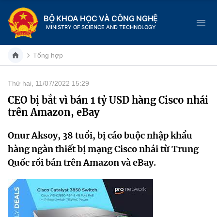
BỘ KHOA HỌC VÀ CÔNG NGHỆ
MINISTRY OF SCIENCE AND TECHNOLOGY
Tổng hợp
Thứ hai, 11/07/2022 15:29
Danh mục
CEO bị bắt vì bán 1 tỷ USD hàng Cisco nhái
trên Amazon, eBay
Trang chủ
Onur Aksoy, 38 tuổi, bị cáo buộc nhập khẩu
Giới thiệu
hàng ngàn thiết bị mạng Cisco nhái từ Trung
Chức năng nhiệm vụ
Tin tức sự kiện
Quốc rồi bán trên Amazon và eBay.
Dịch vụ công
Cơ cấu tổ chức
Khoa học và Công nghệ
Hệ thống văn bản
Lịch sử phát triển
Đổi mới sáng tạo