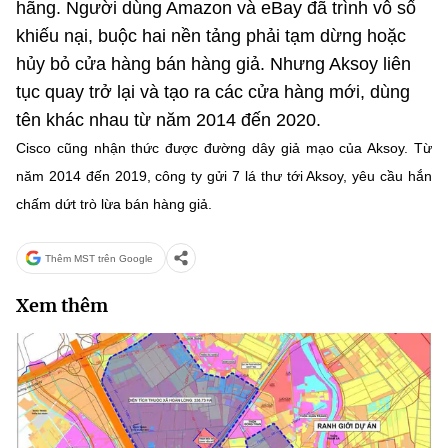
(Ghi rõ nguồn "https://mst.gov.vn" khi phát hành lại thông tin từ
hãng. Người dùng Amazon và eBay đã trình vô số
website này)
khiếu nại, buộc hai nền tảng phải tạm dừng hoặc
hủy bỏ cửa hàng bán hàng giả. Nhưng Aksoy liên
tục quay trở lại và tạo ra các cửa hàng mới, dùng
tên khác nhau từ năm 2014 đến 2020.
Cisco cũng nhận thức được đường dây giả mạo của Aksoy. Từ
năm 2014 đến 2019, công ty gửi 7 lá thư tới Aksoy, yêu cầu hắn
chấm dứt trò lừa bán hàng giả.
Thêm MST trên Google
Xem thêm