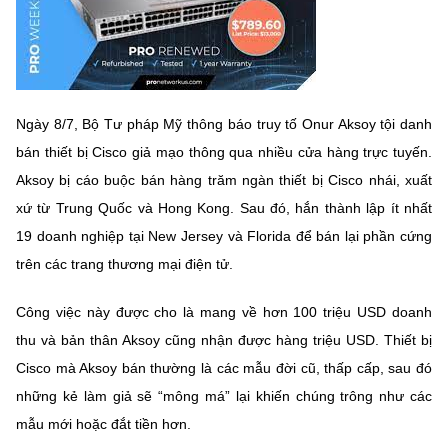
MST IOFFICE
Văn bản QPPL
Sở Khoa học và Công nghệ
Chuyển đổi số
THỐNG KÊ
Văn bản chỉ đạo điều hành
Bưu chính, Viễn thông
Multimedia
Khoa học và Công nghệ
Lấy ý kiến người dân về dự thảo VBQPPL
Ngày 8/7, Bộ Tư pháp Mỹ thông báo truy tố Onur Aksoy tội danh
Sở hữu trí tuệ
bán thiết bị Cisco giả mạo thông qua nhiều cửa hàng trực tuyến.
THƯ ĐIỆN TỬ
Đổi mới sáng tạo
Tiêu chuẩn, đo lường, chất lượng
Aksoy bị cáo buộc bán hàng trăm ngàn thiết bị Cisco nhái, xuất
Khác
xứ từ Trung Quốc và Hong Kong. Sau đó, hắn thành lập ít nhất
Chuyển đổi số
Năng lượng nguyên tử
19 doanh nghiệp tại New Jersey và Florida để bán lại phần cứng
Videos
Bưu chính, Viễn thông
trên các trang thương mại điện tử.
Tin tổng hợp
Infographic
Sở hữu trí tuệ
Công việc này được cho là mang về hơn 100 triệu USD doanh
Tin địa phương
Ảnh
thu và bản thân Aksoy cũng nhận được hàng triệu USD. Thiết bị
Tiêu chuẩn, đo lường, chất lượng
Cisco mà Aksoy bán thường là các mẫu đời cũ, thấp cấp, sau đó
Voice
những kẻ làm giả sẽ “mông má” lại khiến chúng trông như các
Năng lượng nguyên tử
Nhiệm vụ trọng tâm
mẫu mới hoặc đắt tiền hơn.