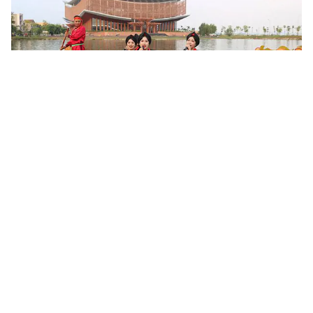
Khoa học, công nghệ mở đường khai thác nguồn lực văn
hóa
Sau 6 tháng triển khai Nghị quyết số 80-NQ/TW của Bộ Chính trị,
nhiều địa phương đã cụ thể hóa chủ trương phát triển văn hóa
bằng các chương trình, đề án và mô hình mới. Khoa học,...