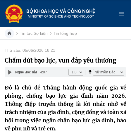
BỘ KHOA HỌC VÀ CÔNG NGHỆ
MINISTRY OF SCIENCE AND TECHNOLOGY
Tin tức Sự kiện
Tin tổng hợp
Thứ sáu, 05/06/2026 18:21
Danh mục
Chấm dứt bạo lực, vun đắp yêu thương
Trang chủ
Nghe đọc bài
4:07
Giới thiệu
Đó là chủ đề Tháng hành động quốc gia về
phòng, chống bạo lực gia đình năm 2026.
Chức năng nhiệm vụ
Tin tức sự kiện
Thông điệp truyền thông là lời nhắc nhở về
Dịch vụ công
Cơ cấu tổ chức
Khoa học và Công nghệ
trách nhiệm của gia đình, cộng đồng và toàn xã
hội trong việc ngăn chặn bạo lực gia đình, bảo
Hệ thống văn bản
Lịch sử phát triển
Đổi mới sáng tạo
vệ phụ nữ và trẻ em.