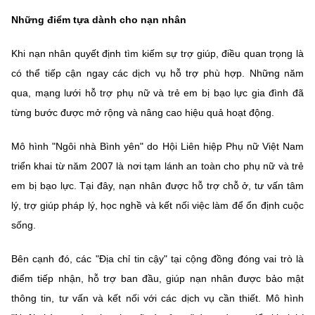
Những điểm tựa dành cho nạn nhân
Khi nạn nhân quyết định tìm kiếm sự trợ giúp, điều quan trọng là
có thể tiếp cận ngay các dịch vụ hỗ trợ phù hợp. Những năm
qua, mạng lưới hỗ trợ phụ nữ và trẻ em bị bạo lực gia đình đã
từng bước được mở rộng và nâng cao hiệu quả hoạt động.
Mô hình "Ngôi nhà Bình yên" do Hội Liên hiệp Phụ nữ Việt Nam
triển khai từ năm 2007 là nơi tạm lánh an toàn cho phụ nữ và trẻ
em bị bạo lực. Tại đây, nạn nhân được hỗ trợ chỗ ở, tư vấn tâm
lý, trợ giúp pháp lý, học nghề và kết nối việc làm để ổn định cuộc
sống.
Bên cạnh đó, các "Địa chỉ tin cậy" tại cộng đồng đóng vai trò là
điểm tiếp nhận, hỗ trợ ban đầu, giúp nạn nhân được bảo mật
thông tin, tư vấn và kết nối với các dịch vụ cần thiết. Mô hình