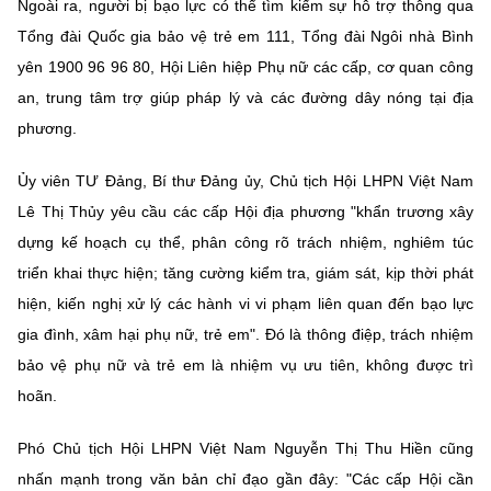
Ngoài ra, người bị bạo lực có thể tìm kiếm sự hỗ trợ thông qua
Tổng đài Quốc gia bảo vệ trẻ em 111, Tổng đài Ngôi nhà Bình
yên 1900 96 96 80, Hội Liên hiệp Phụ nữ các cấp, cơ quan công
an, trung tâm trợ giúp pháp lý và các đường dây nóng tại địa
phương.
Ủy viên TƯ Đảng, Bí thư Đảng ủy, Chủ tịch Hội LHPN Việt Nam
Lê Thị Thủy yêu cầu các cấp Hội địa phương "khẩn trương xây
dựng kế hoạch cụ thể, phân công rõ trách nhiệm, nghiêm túc
triển khai thực hiện; tăng cường kiểm tra, giám sát, kịp thời phát
hiện, kiến nghị xử lý các hành vi vi phạm liên quan đến bạo lực
gia đình, xâm hại phụ nữ, trẻ em". Đó là thông điệp, trách nhiệm
bảo vệ phụ nữ và trẻ em là nhiệm vụ ưu tiên, không được trì
hoãn.
Phó Chủ tịch Hội LHPN Việt Nam Nguyễn Thị Thu Hiền cũng
nhấn mạnh trong văn bản chỉ đạo gần đây: "Các cấp Hội cần