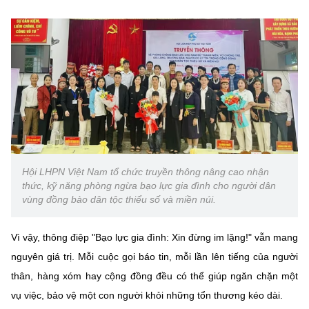
(Ghi rõ nguồn "https://mst.gov.vn" khi phát hành lại thông tin từ
website này)
Hội LHPN Việt Nam tổ chức truyền thông nâng cao nhận
thức, kỹ năng phòng ngừa bạo lực gia đình cho người dân
vùng đồng bào dân tộc thiểu số và miền núi.
Vì vậy, thông điệp "Bạo lực gia đình: Xin đừng im lặng!" vẫn mang
nguyên giá trị. Mỗi cuộc gọi báo tin, mỗi lần lên tiếng của người
thân, hàng xóm hay cộng đồng đều có thể giúp ngăn chặn một
vụ việc, bảo vệ một con người khỏi những tổn thương kéo dài.