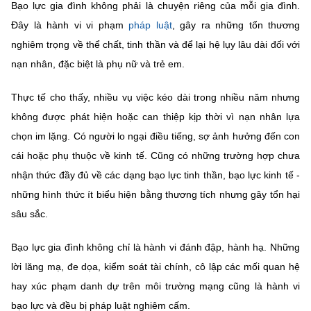
Bạo lực gia đình không phải là chuyện riêng của mỗi gia đình.
Chọn ngôn ngữ
Đây là hành vi vi phạm
pháp luật
, gây ra những tổn thương
Vietnamese
English
nghiêm trọng về thể chất, tinh thần và để lại hệ lụy lâu dài đối với
nạn nhân, đặc biệt là phụ nữ và trẻ em.
Thực tế cho thấy, nhiều vụ việc kéo dài trong nhiều năm nhưng
BỘ KHOA HỌC VÀ CÔNG NGHỆ
không được phát hiện hoặc can thiệp kịp thời vì nạn nhân lựa
MINISTRY OF SCIENCE AND TECHNOLOGY
chọn im lặng. Có người lo ngại điều tiếng, sợ ảnh hưởng đến con
Điều khoản sử dụng
Theo dõi MST:
Góp ý
cái hoặc phụ thuộc về kinh tế. Cũng có những trường hợp chưa
nhận thức đầy đủ về các dạng bạo lực tinh thần, bạo lực kinh tế -
Cơ quan chủ quản: Bộ Khoa học và Công nghệ (MST)
những hình thức ít biểu hiện bằng thương tích nhưng gây tổn hại
Chịu trách nhiệm nội dung: Nguyễn Thị Hải Hằng
sâu sắc.
Giám đốc Trung tâm Truyền thông Khoa học và Công nghệ.
Liên hệ
Bạo lực gia đình không chỉ là hành vi đánh đập, hành hạ. Những
Địa chỉ: Ban Biên tập Cổng TTĐT - 18 Nguyễn Du, TP. Hà Nội
lời lăng mạ, đe dọa, kiểm soát tài chính, cô lập các mối quan hệ
Điện thoại: 024 3936 9506
Email:
stc@mst.gov.vn
hay xúc phạm danh dự trên môi trường mạng cũng là hành vi
©2026 Bản quyền thuộc Bộ Khoa Học và Công Nghệ
bạo lực và đều bị pháp luật nghiêm cấm.