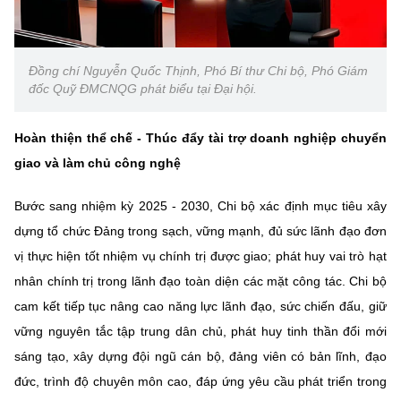
Đồng chí Nguyễn Quốc Thịnh, Phó Bí thư Chi bộ, Phó Giám
đốc Quỹ ĐMCNQG phát biểu tại Đại hội.
Hoàn thiện thể chế - Thúc đẩy tài trợ doanh nghiệp chuyển
giao và làm chủ công nghệ
Bước sang nhiệm kỳ 2025 - 2030, Chi bộ xác định mục tiêu xây
dựng tổ chức Đảng trong sạch, vững mạnh, đủ sức lãnh đạo đơn
vị thực hiện tốt nhiệm vụ chính trị được giao; phát huy vai trò hạt
nhân chính trị trong lãnh đạo toàn diện các mặt công tác. Chi bộ
cam kết tiếp tục nâng cao năng lực lãnh đạo, sức chiến đấu, giữ
vững nguyên tắc tập trung dân chủ, phát huy tinh thần đổi mới
sáng tạo, xây dựng đội ngũ cán bộ, đảng viên có bản lĩnh, đạo
đức, trình độ chuyên môn cao, đáp ứng yêu cầu phát triển trong