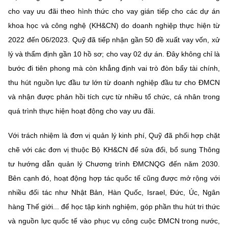
cho vay ưu đãi theo hình thức cho vay gián tiếp cho các dự án
khoa học và công nghệ (KH&CN) do doanh nghiệp thực hiện từ
2022 đến 06/2023. Quỹ đã tiếp nhận gần 50 đề xuất vay vốn, xử
lý và thẩm định gần 10 hồ sơ; cho vay 02 dự án. Đây không chỉ là
bước đi tiên phong mà còn khẳng định vai trò đòn bẩy tài chính,
thu hút nguồn lực đầu tư lớn từ doanh nghiệp đầu tư cho ĐMCN
và nhận được phản hồi tích cực từ nhiều tổ chức, cá nhân trong
quá trình thực hiện hoạt động cho vay ưu đãi.
Với trách nhiệm là đơn vị quản lý kinh phí, Quỹ đã phối hợp chặt
chẽ với các đơn vị thuộc Bộ KH&CN để sửa đổi, bổ sung Thông
tư hướng dẫn quản lý Chương trình ĐMCNQG đến năm 2030.
Bên cạnh đó, hoạt động hợp tác quốc tế cũng được mở rộng với
nhiều đối tác như Nhật Bản, Hàn Quốc, Israel, Đức, Úc, Ngân
hàng Thế giới... để học tập kinh nghiệm, góp phần thu hút tri thức
và nguồn lực quốc tế vào phục vụ công cuộc ĐMCN trong nước,