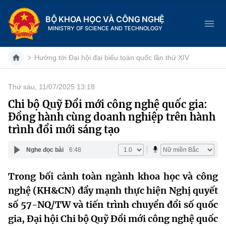
BỘ KHOA HỌC VÀ CÔNG NGHỆ
MINISTRY OF SCIENCE AND TECHNOLOGY
Hướng tới Đại hội đại biểu toàn quốc lần thứ XIV
Thứ sáu, 11/07/2025 13:18
Danh mục
Chi bộ Quỹ Đổi mới công nghệ quốc gia:
Đồng hành cùng doanh nghiệp trên hành
Trang chủ
trình đổi mới sáng tạo
Giới thiệu
Nghe đọc bài
6:48
Chức năng nhiệm vụ
Tin tức sự kiện
Trong bối cảnh toàn ngành khoa học và công
nghệ (KH&CN) đẩy mạnh thực hiện Nghị quyết
Dịch vụ công
Cơ cấu tổ chức
Khoa học và Công nghệ
số 57-NQ/TW và tiến trình chuyển đổi số quốc
Hệ thống văn bản
Lịch sử phát triển
Đổi mới sáng tạo
gia, Đại hội Chi bộ Quỹ Đổi mới công nghệ quốc