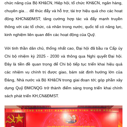
chức năng của Bộ KH&CN, Hiệp hội, tổ chức KH&CN, ngân hàng,
chuyên gia… để thúc đẩy và hỗ trợ, tài trợ hiệu quả cho các hoạt
động
KHCN&ĐMST; tăng cường hợp tác và đẩy mạnh truyền
thông với các tổ chức, cá nhân trong nước, quốc tế có năng lực,
kinh nghiệm liên quan đến các hoạt động của Quỹ.
Với tinh thần dân chủ, thống nhất cao, Đại hội đã bầu ra Cấp ủy
Chi bộ nhiệm kỳ 2025 - 2030 và thông qua Nghị quyết Đại hội.
Đây là tiền đề quan trọng để Chi bộ tiếp tục triển khai hiệu quả
các nhiệm vụ chính trị được giao, bám sát định hướng lớn của
Đảng, Nhà nước và Bộ KH&CN trong giai đoạn tới; góp phần xây
dựng Quỹ ĐMCNQG trở thành điểm sáng trong triển khai chính
sách phát triển KH,CN&ĐMST.