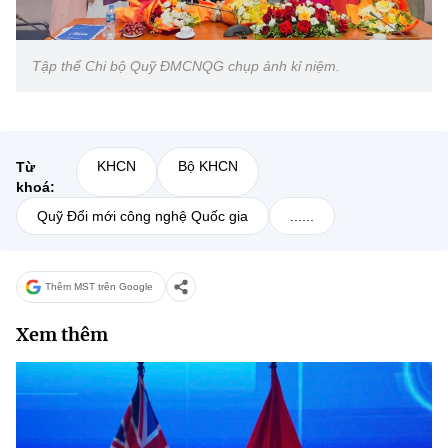
Tập thể Chi bộ Quỹ ĐMCNQG chụp ảnh kỉ niệm.
KHCN
Bộ KHCN
Từ
khoá:
Quỹ Đổi mới công nghệ Quốc gia
......
Thêm MST trên Google
Xem thêm