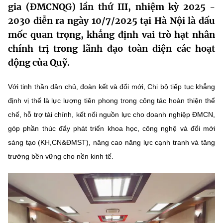
gia (ĐMCNQG) lần thứ III, nhiệm kỳ 2025 -
MST IOFFICE
Văn bản QPPL
Sở Khoa học và Công nghệ
Chuyển đổi số
2030 diễn ra ngày 10/7/2025 tại Hà Nội là dấu
mốc quan trọng, khẳng định vai trò hạt nhân
THỐNG KÊ
Văn bản chỉ đạo điều hành
Bưu chính, Viễn thông
chính trị trong lãnh đạo toàn diện các hoạt
Multimedia
Khoa học và Công nghệ
Lấy ý kiến người dân về dự thảo VBQPPL
động của Quỹ.
Sở hữu trí tuệ
THƯ ĐIỆN TỬ
Đổi mới sáng tạo
Với tinh thần dân chủ, đoàn kết và đổi mới, Chi bộ tiếp tục khẳng
Tiêu chuẩn, đo lường, chất lượng
Khác
định vị thế là lực lượng tiên phong trong công tác hoàn thiện thể
Chuyển đổi số
Năng lượng nguyên tử
chế, hỗ trợ tài chính, kết nối nguồn lực cho doanh nghiệp ĐMCN,
Videos
góp phần thúc đẩy phát triển khoa học, công nghệ và đổi mới
Bưu chính, Viễn thông
Tin tổng hợp
Infographic
sáng tạo (KH,CN&ĐMST), nâng cao năng lực cạnh tranh và tăng
Sở hữu trí tuệ
trưởng bền vững cho nền kinh tế.
Tin địa phương
Ảnh
Tiêu chuẩn, đo lường, chất lượng
Voice
Năng lượng nguyên tử
Nhiệm vụ trọng tâm