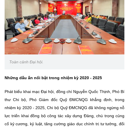
Chọn ngôn ngữ
Vietnamese
English
BỘ KHOA HỌC VÀ CÔNG NGHỆ
MINISTRY OF SCIENCE AND TECHNOLOGY
Điều khoản sử dụng
Theo dõi MST:
Góp ý
Toàn cảnh Đại hội.
Cơ quan chủ quản: Bộ Khoa học và Công nghệ (MST)
Những dấu ấn nổi bật trong nhiệm kỳ 2020 - 2025
Chịu trách nhiệm nội dung: Nguyễn Thị Hải Hằng
Phát biểu khai mạc Đại hội, đồng chí Nguyễn Quốc Thịnh, Phó Bí
Giám đốc Trung tâm Truyền thông Khoa học và Công nghệ.
Liên hệ
thư Chi bộ, Phó Giám đốc Quỹ ĐMCNQG khẳng định, trong
Địa chỉ: Ban Biên tập Cổng TTĐT - 18 Nguyễn Du, TP. Hà Nội
nhiệm kỳ 2020 - 2025, Chi bộ Quỹ ĐMCNQG đã không ngừng nỗ
Điện thoại: 024 3936 9506
lực triển khai đồng bộ công tác xây dựng Đảng, chú trọng củng
Email:
stc@mst.gov.vn
©2026 Bản quyền thuộc Bộ Khoa Học và Công Nghệ
cố kỷ cương, kỷ luật, tăng cường giáo dục chính trị tư tưởng, đổi