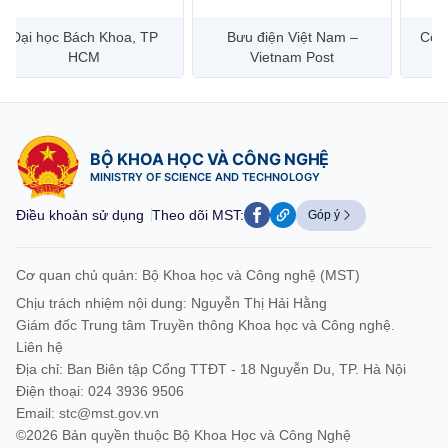
Bưu điện Việt Nam –
Công ty Cổ phần Hạ tầng
Hanoi 
Vietnam Post
Viễn Thông CMC
BỘ KHOA HỌC VÀ CÔNG NGHỆ
MINISTRY OF SCIENCE AND TECHNOLOGY
Điều khoản sử dụng
Theo dõi MST:
Góp ý
Cơ quan chủ quản: Bộ Khoa học và Công nghệ (MST)
Chịu trách nhiệm nội dung: Nguyễn Thị Hải Hằng
Giám đốc Trung tâm Truyền thông Khoa học và Công nghệ.
Liên hệ
Địa chỉ: Ban Biên tập Cổng TTĐT - 18 Nguyễn Du, TP. Hà Nội
Điện thoại: 024 3936 9506
Email:
stc@mst.gov.vn
©2026 Bản quyền thuộc Bộ Khoa Học và Công Nghệ