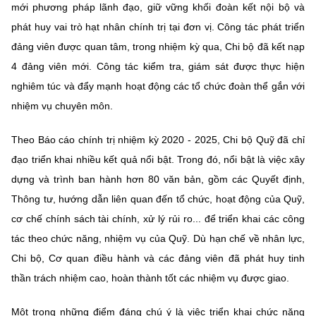
(Ghi rõ nguồn "https://mst.gov.vn" khi phát hành lại thông tin từ
mới phương pháp lãnh đạo, giữ vững khối đoàn kết nội bộ và
website này)
phát huy vai trò hạt nhân chính trị tại đơn vị. Công tác phát triển
đảng viên được quan tâm, trong nhiệm kỳ qua, Chi bộ đã kết nạp
4 đảng viên mới. Công tác kiểm tra, giám sát được thực hiện
nghiêm túc và đẩy mạnh hoạt động các tổ chức đoàn thể gắn với
nhiệm vụ chuyên môn.
Theo Báo cáo chính trị nhiệm kỳ 2020 - 2025, Chi bộ Quỹ đã chỉ
đạo triển khai nhiều kết quả nổi bật. Trong đó, nổi bật là việc xây
dựng và trình ban hành hơn 80 văn bản, gồm các Quyết định,
Thông tư, hướng dẫn liên quan đến tổ chức, hoạt động của Quỹ,
cơ chế chính sách tài chính, xử lý rủi ro... để triển khai các công
tác theo chức năng, nhiệm vụ của Quỹ. Dù hạn chế về nhân lực,
Chi bộ, Cơ quan điều hành và các đảng viên đã phát huy tinh
thần trách nhiệm cao, hoàn thành tốt các nhiệm vụ được giao.
Một trong những điểm đáng chú ý là việc triển khai chức năng