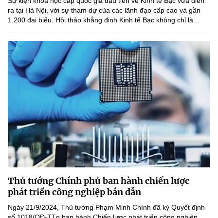
Sự kiện khoa học cấp quốc gia đầu tiên về Kinh tế Bạc vừa diễn
(Ghi rõ nguồn "https://mst.gov.vn" khi phát hành lại thông tin từ
ra tại Hà Nội, với sự tham dự của các lãnh đạo cấp cao và gần
website này)
1.200 đại biểu. Hội thảo khẳng định Kinh tế Bạc không chỉ là...
Thủ tướng Chính phủ ban hành chiến lược
phát triển công nghiệp bán dẫn
Ngày 21/9/2024, Thủ tướng Phạm Minh Chính đã ký Quyết định
số 1018/QĐ-TTg ban hành Chiến lược phát triển công nghiệp