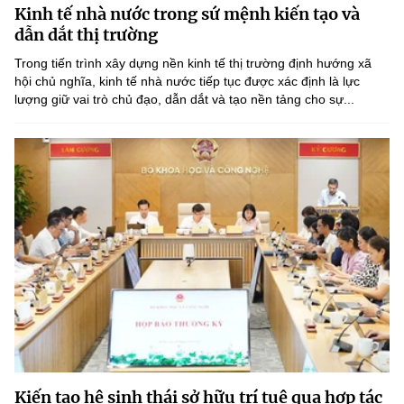
Kinh tế nhà nước trong sứ mệnh kiến tạo và
MST IOFFICE
Văn bản QPPL
Sở Khoa học và Công nghệ
Chuyển đổi số
dẫn dắt thị trường
THỐNG KÊ
Trong tiến trình xây dựng nền kinh tế thị trường định hướng xã
Văn bản chỉ đạo điều hành
Bưu chính, Viễn thông
hội chủ nghĩa, kinh tế nhà nước tiếp tục được xác định là lực
lượng giữ vai trò chủ đạo, dẫn dắt và tạo nền tảng cho sự...
Multimedia
Khoa học và Công nghệ
Lấy ý kiến người dân về dự thảo VBQPPL
Sở hữu trí tuệ
THƯ ĐIỆN TỬ
Đổi mới sáng tạo
Tiêu chuẩn, đo lường, chất lượng
Khác
Chuyển đổi số
Năng lượng nguyên tử
Videos
Bưu chính, Viễn thông
Tin tổng hợp
Infographic
Sở hữu trí tuệ
Tin địa phương
Ảnh
Tiêu chuẩn, đo lường, chất lượng
Voice
Năng lượng nguyên tử
Nhiệm vụ trọng tâm
Kiến tạo hệ sinh thái sở hữu trí tuệ qua hợp tác