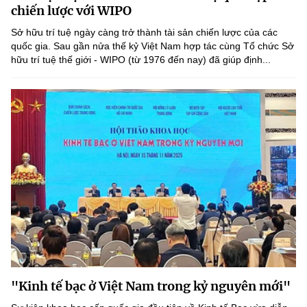
Chọn ngôn ngữ
chiến lược với WIPO
Sở hữu trí tuệ ngày càng trở thành tài sản chiến lược của các
Vietnamese
English
quốc gia. Sau gần nửa thế kỷ Việt Nam hợp tác cùng Tổ chức Sở
hữu trí tuệ thế giới - WIPO (từ 1976 đến nay) đã giúp định...
BỘ KHOA HỌC VÀ CÔNG NGHỆ
MINISTRY OF SCIENCE AND TECHNOLOGY
Điều khoản sử dụng
Theo dõi MST:
Góp ý
Cơ quan chủ quản: Bộ Khoa học và Công nghệ (MST)
Chịu trách nhiệm nội dung: Nguyễn Thị Hải Hằng
Giám đốc Trung tâm Truyền thông Khoa học và Công nghệ.
Liên hệ
Địa chỉ: Ban Biên tập Cổng TTĐT - 18 Nguyễn Du, TP. Hà Nội
Điện thoại: 024 3936 9506
Email:
stc@mst.gov.vn
"Kinh tế bạc ở Việt Nam trong kỷ nguyên mới"
©2026 Bản quyền thuộc Bộ Khoa Học và Công Nghệ