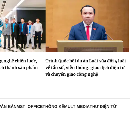
 nghệ chiến lược,
Trình Quốc hội dự án Luật sửa đổi 4 luật
ách thành sản phẩm
về tần số, viễn thông, giao dịch điện tử
và chuyển giao công nghệ
VĂN BẢN
MST IOFFICE
THỐNG KÊ
MULTIMEDIA
THƯ ĐIỆN TỬ