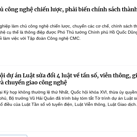
 công nghệ chiến lược, phải biến chính sách thàn
hiệp làm chủ công nghệ chiến lược, chuyển các cơ chế, chính sách t
hệ cụ thể là thông điệp được Phó Thủ tướng Chính phủ Hồ Quốc Dũn
ổi làm việc với Tập đoàn Công nghệ CMC.
i dự án Luật sửa đổi 4 luật về tần số, viễn thông, g
 và chuyển giao công nghệ
ại Kỳ họp không thường lệ thứ Nhất, Quốc hội khóa XVI, thừa ủy quyề
hủ, Bộ trưởng Vũ Hải Quân đã trình bày tóm tắt Tờ trình dự án Luật 
ố điều của Luật Tần số vô tuyến điện, Luật Viễn thông, Luật Giao dịch.