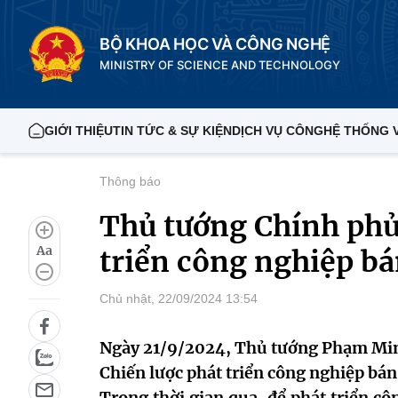
BỘ KHOA HỌC VÀ CÔNG NGHỆ
MINISTRY OF SCIENCE AND TECHNOLOGY
GIỚI THIỆU
TIN TỨC & SỰ KIỆN
DỊCH VỤ CÔNG
HỆ THỐNG 
Thông báo
Thủ tướng Chính phủ
Aa
triển công nghiệp b
Chủ nhật, 22/09/2024 13:54
Ngày 21/9/2024, Thủ tướng Phạm Mi
Chiến lược phát triển công nghiệp bá
Trong thời gian qua, để phát triển c