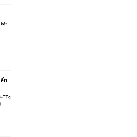
 kết
iến
Đ-TTg
g
.