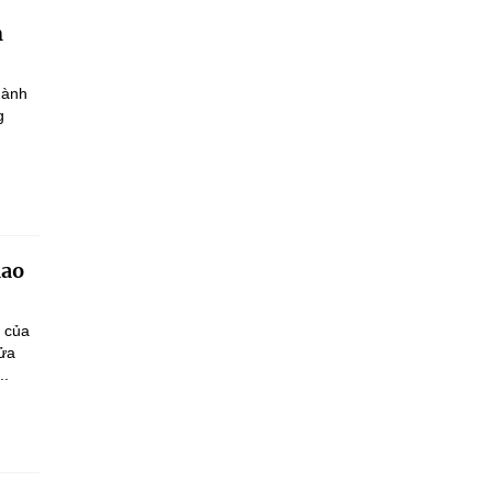
h
hành
g
iao
n của
sửa
..