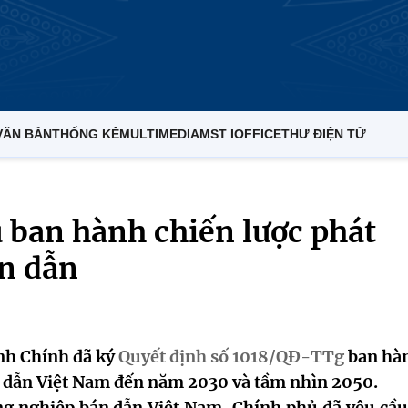
VĂN BẢN
THỐNG KÊ
MULTIMEDIA
MST IOFFICE
THƯ ĐIỆN TỬ
 ban hành chiến lược phát
án dẫn
nh Chính đã ký
Quyết định số 1018/QĐ-TTg
ban hà
n dẫn Việt Nam đến năm 2030 và tầm nhìn 2050.
ông nghiệp bán dẫn Việt Nam, Chính phủ đã yêu cầu