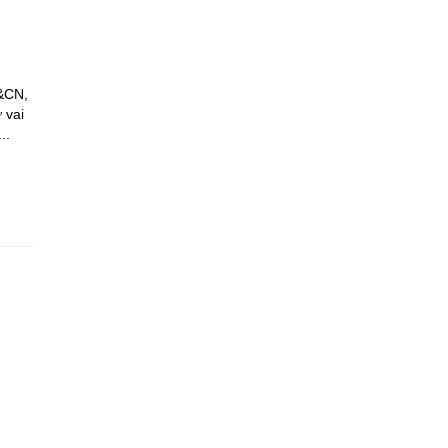
H&CN,
 vai
..