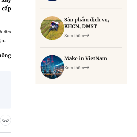
 cấp
Sản phẩm dịch vụ,
KHCN, ĐMST
và tầm
Xem thêm
n...
thông
Make in VietNam
Xem thêm