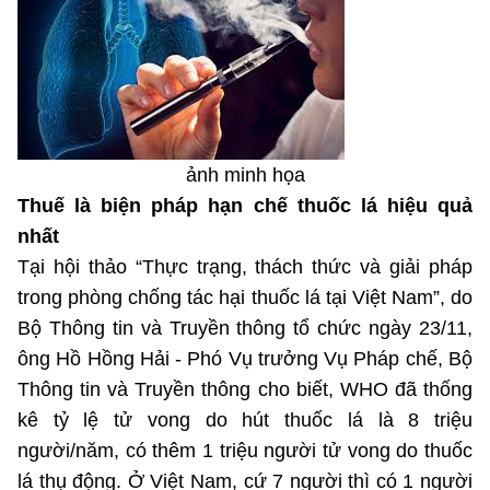
MST IOFFICE
Văn bản QPPL
Sở Khoa học và Công nghệ
Chuyển đổi số
THỐNG KÊ
Văn bản chỉ đạo điều hành
Bưu chính, Viễn thông
Multimedia
Khoa học và Công nghệ
Lấy ý kiến người dân về dự thảo VBQPPL
Sở hữu trí tuệ
THƯ ĐIỆN TỬ
ảnh minh họa
Đổi mới sáng tạo
Tiêu chuẩn, đo lường, chất lượng
Thuế là biện pháp hạn chế thuốc lá hiệu quả
Khác
Chuyển đổi số
nhất
Năng lượng nguyên tử
Videos
Tại hội thảo “Thực trạng, thách thức và giải pháp
Bưu chính, Viễn thông
trong phòng chống tác hại thuốc lá tại Việt Nam”, do
Tin tổng hợp
Infographic
Bộ Thông tin và Truyền thông tổ chức ngày 23/11,
Sở hữu trí tuệ
Tin địa phương
ông Hồ Hồng Hải - Phó Vụ trưởng Vụ Pháp chế, Bộ
Ảnh
Thông tin và Truyền thông cho biết, WHO đã thống
Tiêu chuẩn, đo lường, chất lượng
Voice
kê tỷ lệ tử vong do hút thuốc lá là 8 triệu
Năng lượng nguyên tử
người/năm, có thêm 1 triệu người tử vong do thuốc
Nhiệm vụ trọng tâm
lá thụ động. Ở Việt Nam, cứ 7 người thì có 1 người