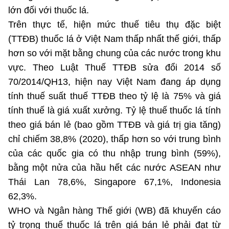
(Ghi rõ nguồn "https://mst.gov.vn" khi phát hành lại thông tin từ
lớn đối với thuốc lá.
website này)
Trên thực tế, hiện mức thuế tiêu thụ đặc biệt
(TTĐB) thuốc lá ở Việt Nam thấp nhất thế giới, thấp
hơn so với mặt bằng chung của các nước trong khu
vực. Theo Luật Thuế TTĐB sửa đổi 2014 số
70/2014/QH13, hiện nay Việt Nam đang áp dụng
tính thuế suất thuế TTĐB theo tỷ lệ là 75% và giá
tính thuế là giá xuất xưởng. Tỷ lệ thuế thuốc lá tính
theo giá bán lẻ (bao gồm TTĐB và giá trị gia tăng)
chỉ chiếm 38,8% (2020), thấp hơn so với trung bình
của các quốc gia có thu nhập trung bình (59%),
bằng một nửa của hầu hết các nước ASEAN như
Thái Lan 78,6%, Singapore 67,1%, Indonesia
62,3%.
WHO và Ngân hàng Thế giới (WB) đã khuyến cáo
tỷ trọng thuế thuốc lá trên giá bán lẻ phải đạt từ