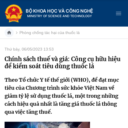
BỘ KHOA HỌC VÀ CÔNG NGHỆ
MINISTRY OF SCIENCE AND TECHNOLOGY
Phòng chống tác hại của thuốc lá
Thứ bảy, 06/05/2023 13:53
Danh mục
Chính sách thuế và giá: Công cụ hữu hiệu
để kiểm soát tiêu dùng thuốc lá
Trang chủ
Theo Tổ chức Y tế thế giới (WHO), để đạt mục
Giới thiệu
tiêu của Chương trình sức khỏe Việt Nam về
Chức năng nhiệm vụ
Tin tức sự kiện
giảm tỷ lệ sử dụng thuốc lá, một trong những
cách hiệu quả nhất là tăng giá thuốc lá thông
Dịch vụ công
Cơ cấu tổ chức
Khoa học và Công nghệ
qua việc tăng thuế.
Hệ thống văn bản
Lịch sử phát triển
Đổi mới sáng tạo