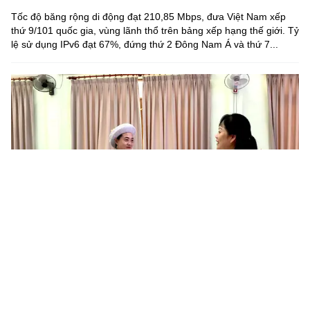
Tốc độ băng rộng di động đạt 210,85 Mbps, đưa Việt Nam xếp
thứ 9/101 quốc gia, vùng lãnh thổ trên bảng xếp hạng thế giới. Tỷ
lệ sử dụng IPv6 đạt 67%, đứng thứ 2 Đông Nam Á và thứ 7...
Hơn 100 hội viên phụ nữ Cao Bằng được tập huấn kiến thức
khởi nghiệp và chuyển đổi số