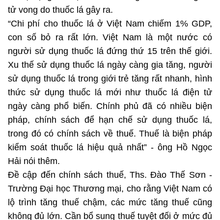
Chọn ngôn ngữ
tử vong do thuốc lá gây ra.
“Chi phí cho thuốc lá ở Việt Nam chiếm 1% GDP,
Vietnamese
English
con số bỏ ra rất lớn. Việt Nam là một nước có
người sử dụng thuốc lá đứng thứ 15 trên thế giới.
Xu thế sử dụng thuốc lá ngày càng gia tăng, người
BỘ KHOA HỌC VÀ CÔNG NGHỆ
sử dụng thuốc lá trong giới trẻ tăng rất nhanh, hình
MINISTRY OF SCIENCE AND TECHNOLOGY
thức sử dụng thuốc lá mới như thuốc lá điện tử
Điều khoản sử dụng
Theo dõi MST:
Góp ý
ngày càng phổ biến. Chính phủ đã có nhiều biện
pháp, chính sách để hạn chế sử dụng thuốc lá,
Cơ quan chủ quản: Bộ Khoa học và Công nghệ (MST)
trong đó có chính sách về thuế. Thuế là biện pháp
Chịu trách nhiệm nội dung: Nguyễn Thị Hải Hằng
kiểm soát thuốc lá hiệu quả nhất” - ông Hồ Ngọc
Giám đốc Trung tâm Truyền thông Khoa học và Công nghệ.
Hải nói thêm.
Liên hệ
Đề cập đến chính sách thuế, Ths. Đào Thế Sơn -
Địa chỉ: Ban Biên tập Cổng TTĐT - 18 Nguyễn Du, TP. Hà Nội
Trường Đại học Thương mại, cho rằng Việt Nam có
Điện thoại: 024 3936 9506
Email:
stc@mst.gov.vn
lộ trình tăng thuế chậm, các mức tăng thuế cũng
©2026 Bản quyền thuộc Bộ Khoa Học và Công Nghệ
không đủ lớn. Cần bổ sung thuế tuyệt đối ở mức đủ