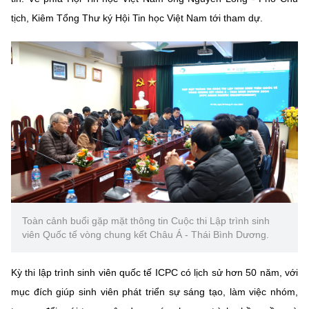
Chọn ngôn ngữ
tịch, Kiêm Tổng Thư ký Hội Tin học Việt Nam tới tham dự.
Vietnamese
English
BỘ KHOA HỌC VÀ CÔNG NGHỆ
MINISTRY OF SCIENCE AND TECHNOLOGY
Điều khoản sử dụng
Theo dõi MST:
Góp ý
Cơ quan chủ quản: Bộ Khoa học và Công nghệ (MST)
Chịu trách nhiệm nội dung: Nguyễn Thị Hải Hằng
Giám đốc Trung tâm Truyền thông Khoa học và Công nghệ.
Toàn cảnh buổi gặp mặt thông tin Cuộc thi Lập trình sinh
viên Quốc tế vòng chung kết Châu Á - Thái Bình Dương.
Liên hệ
Địa chỉ: Ban Biên tập Cổng TTĐT - 18 Nguyễn Du, TP. Hà Nội
Điện thoại: 024 3936 9506
Kỳ thi lập trình sinh viên quốc tế ICPC có lịch sử hơn 50 năm, với
Email:
stc@mst.gov.vn
mục đích giúp sinh viên phát triển sự sáng tạo, làm việc nhóm,
©2026 Bản quyền thuộc Bộ Khoa Học và Công Nghệ