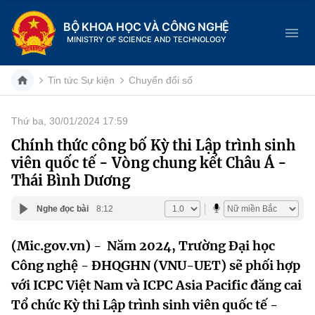
BỘ KHOA HỌC VÀ CÔNG NGHỆ
MINISTRY OF SCIENCE AND TECHNOLOGY
Tin tức Sự kiện
Chuyển đổi số
Thứ ba, 30/01/2024 17:59
Danh mục
Chính thức công bố Kỳ thi Lập trình sinh
viên quốc tế - Vòng chung kết Châu Á -
Trang chủ
Thái Bình Dương
Giới thiệu
Nghe đọc bài
8:12
Chức năng nhiệm vụ
Tin tức sự kiện
(Mic.gov.vn) - Năm 2024, Trường Đại học
Công nghệ - ĐHQGHN (VNU-UET) sẽ phối hợp
Dịch vụ công
Cơ cấu tổ chức
Khoa học và Công nghệ
với ICPC Việt Nam và ICPC Asia Pacific đăng cai
Hệ thống văn bản
Lịch sử phát triển
Đổi mới sáng tạo
Tổ chức Kỳ thi Lập trình sinh viên quốc tế -