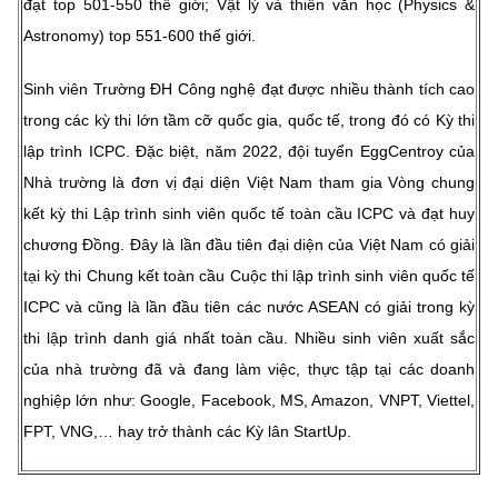
đạt top 501-550 thế giới; Vật lý và thiên văn học (Physics &
Astronomy) top 551-600 thế giới.
Sinh viên Trường ĐH Công nghệ đạt được nhiều thành tích cao
trong các kỳ thi lớn tầm cỡ quốc gia, quốc tế, trong đó có Kỳ thi
lập trình ICPC. Đặc biệt, năm 2022, đội tuyển EggCentroy của
Nhà trường là đơn vị đại diện Việt Nam tham gia Vòng chung
kết kỳ thi Lập trình sinh viên quốc tế toàn cầu ICPC và đạt huy
chương Đồng. Đây là lần đầu tiên đại diện của Việt Nam có giải
tại kỳ thi Chung kết toàn cầu Cuộc thi lập trình sinh viên quốc tế
ICPC và cũng là lần đầu tiên các nước ASEAN có giải trong kỳ
thi lập trình danh giá nhất toàn cầu. Nhiều sinh viên xuất sắc
của nhà trường đã và đang làm việc, thực tập tại các doanh
nghiệp lớn như: Google, Facebook, MS, Amazon, VNPT, Viettel,
FPT, VNG,… hay trở thành các Kỳ lân StartUp.