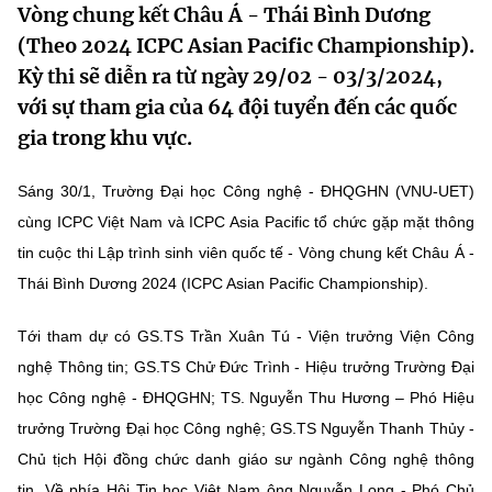
Vòng chung kết Châu Á - Thái Bình Dương
MST IOFFICE
Văn bản QPPL
Sở Khoa học và Công nghệ
Chuyển đổi số
(Theo 2024 ICPC Asian Pacific Championship).
Kỳ thi sẽ diễn ra từ ngày 29/02 - 03/3/2024,
THỐNG KÊ
Văn bản chỉ đạo điều hành
Bưu chính, Viễn thông
với sự tham gia của 64 đội tuyển đến các quốc
Multimedia
Khoa học và Công nghệ
Lấy ý kiến người dân về dự thảo VBQPPL
gia trong khu vực.
Sở hữu trí tuệ
THƯ ĐIỆN TỬ
Đổi mới sáng tạo
Sáng 30/1, Trường Đại học Công nghệ - ĐHQGHN (VNU-UET)
Tiêu chuẩn, đo lường, chất lượng
Khác
cùng ICPC Việt Nam và ICPC Asia Pacific tổ chức gặp mặt thông
Chuyển đổi số
Năng lượng nguyên tử
tin cuộc thi Lập trình sinh viên quốc tế - Vòng chung kết Châu Á -
Videos
Thái Bình Dương 2024 (ICPC Asian Pacific Championship).
Bưu chính, Viễn thông
Tin tổng hợp
Infographic
Tới tham dự có GS.TS Trần Xuân Tú - Viện trưởng Viện Công
Sở hữu trí tuệ
Tin địa phương
Ảnh
nghệ Thông tin; GS.TS Chử Đức Trình - Hiệu trưởng Trường Đại
Tiêu chuẩn, đo lường, chất lượng
học Công nghệ - ĐHQGHN; TS. Nguyễn Thu Hương – Phó Hiệu
Voice
trưởng Trường Đại học Công nghệ; GS.TS Nguyễn Thanh Thủy -
Năng lượng nguyên tử
Nhiệm vụ trọng tâm
Chủ tịch Hội đồng chức danh giáo sư ngành Công nghệ thông
tin. Về phía Hội Tin học Việt Nam ông Nguyễn Long - Phó Chủ