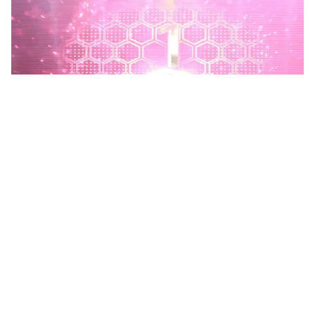
Phú Thọ phát động Chiến dịch 90 ngày xây dựng, hoàn
thiện Kho dữ liệu tỉnh Phú Thọ
Chiến dịch 90 ngày xây dựng, hoàn thiện Kho dữ liệu tỉnh Phú
Thọ nhằm chuẩn hóa, làm sạch, làm giàu, kết nối và đồng bộ dữ
liệu, hình thành kho dữ liệu dùng chung phục vụ công tác...