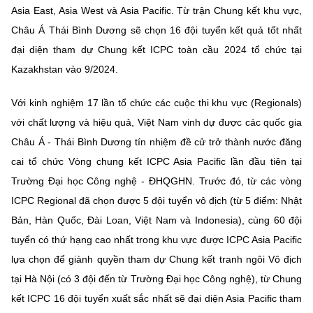
Asia East, Asia West và Asia Pacific. Từ trận Chung kết khu vực,
Châu Á Thái Bình Dương sẽ chọn 16 đội tuyển kết quả tốt nhất
đại diện tham dự Chung kết ICPC toàn cầu 2024 tổ chức tại
Kazakhstan vào 9/2024.
Với kinh nghiệm 17 lần tổ chức các cuộc thi khu vực (Regionals)
với chất lượng và hiệu quả, Việt Nam vinh dự được các quốc gia
Châu Á - Thái Bình Dương tín nhiệm đề cử trở thành nước đăng
cai tổ chức Vòng chung kết ICPC Asia Pacific lần đầu tiên tại
Trường Đại học Công nghệ - ĐHQGHN. Trước đó, từ các vòng
ICPC Regional đã chọn được 5 đội tuyển vô địch (từ 5 điểm: Nhật
Bản, Hàn Quốc, Đài Loan, Việt Nam và Indonesia), cùng 60 đội
tuyển có thứ hạng cao nhất trong khu vực được ICPC Asia Pacific
lựa chọn để giành quyền tham dự Chung kết tranh ngôi Vô địch
tại Hà Nội (có 3 đội đến từ Trường Đại học Công nghệ), từ Chung
kết ICPC 16 đội tuyển xuất sắc nhất sẽ đại diện Asia Pacific tham