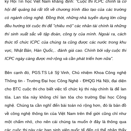
ký Hội Tin học Việt Nam khẳng định:
"Cuộc thi ICPC chính là cơ
hội để quảng bá rất tốt về chương trình đào tạo của các trường
có ngành công nghệ. Đồng thời, những nhà tuyển dụng lớn cũng
đều hướng tới cuộc thi để "chiêu mộ" các nhân tài chính là những
thí sinh xuất sắc về tập đoàn, công ty của mình. Ngoài ra, cách
thức tổ chức ICPC của chúng ta cũng được các nước trong khu
vực, Nhật Bản, Hàn Quốc,.. đánh giá cao. Chính bởi vậy cuộc thi
ICPC ngày càng được mở rộng và cần phát triển hơn nữa".
Bên cạnh đó, PGS.TS Lê Sỹ Vinh, Chủ nhiệm Khoa Công nghệ
Thông tin - Trường Đại học Công Nghệ - ĐHQG Hà Nội, đại diện
cho BTC cuộc thi cho biết việc tổ chức kỳ thi này chính là để lan
tỏa. Lan tỏa này không chỉ lan tỏa cho trường Đại học Công
nghệ. Chúng ta cần nghĩ đến bài toán nó rộng hơn, đó là bản đồ
về công nghệ thông tin của Việt Nam trên thế giới cũng chỉ như
một chấm nhỏ, cho nên cái chúng ta muốn ở đây là thông qua
các cuộc thi này các bạn sinh viên quốc tế đến có thể nhận thấy