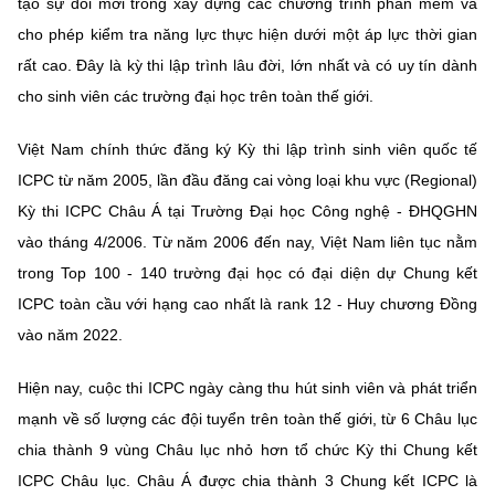
tạo sự đổi mới trong xây dựng các chương trình phần mềm và
(Ghi rõ nguồn "https://mst.gov.vn" khi phát hành lại thông tin từ
website này)
cho phép kiểm tra năng lực thực hiện dưới một áp lực thời gian
rất cao. Đây là kỳ thi lập trình lâu đời, lớn nhất và có uy tín dành
cho sinh viên các trường đại học trên toàn thế giới.
Việt Nam chính thức đăng ký Kỳ thi lập trình sinh viên quốc tế
ICPC từ năm 2005, lần đầu đăng cai vòng loại khu vực (Regional)
Kỳ thi ICPC Châu Á tại Trường Đại học Công nghệ - ĐHQGHN
vào tháng 4/2006. Từ năm 2006 đến nay, Việt Nam liên tục nằm
trong Top 100 - 140 trường đại học có đại diện dự Chung kết
ICPC toàn cầu với hạng cao nhất là rank 12 - Huy chương Đồng
vào năm 2022.
Hiện nay, cuộc thi ICPC ngày càng thu hút sinh viên và phát triển
mạnh về số lượng các đội tuyển trên toàn thế giới, từ 6 Châu lục
chia thành 9 vùng Châu lục nhỏ hơn tổ chức Kỳ thi Chung kết
ICPC Châu lục. Châu Á được chia thành 3 Chung kết ICPC là