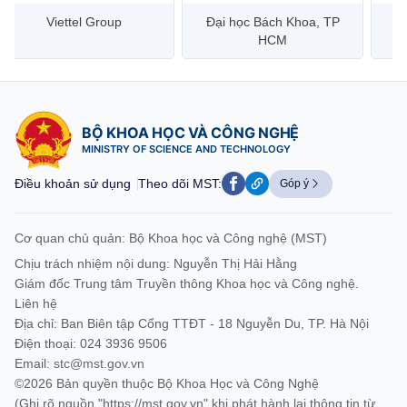
Đại học Bách Khoa, TP
Bưu điện Việt Nam –
Công
HCM
Vietnam Post
BỘ KHOA HỌC VÀ CÔNG NGHỆ
MINISTRY OF SCIENCE AND TECHNOLOGY
Điều khoản sử dụng
Theo dõi MST:
Góp ý
Cơ quan chủ quản: Bộ Khoa học và Công nghệ (MST)
Chịu trách nhiệm nội dung: Nguyễn Thị Hải Hằng
Giám đốc Trung tâm Truyền thông Khoa học và Công nghệ.
Liên hệ
Địa chỉ: Ban Biên tập Cổng TTĐT - 18 Nguyễn Du, TP. Hà Nội
Điện thoại: 024 3936 9506
Email:
stc@mst.gov.vn
©2026 Bản quyền thuộc Bộ Khoa Học và Công Nghệ
(Ghi rõ nguồn "https://mst.gov.vn" khi phát hành lại thông tin từ