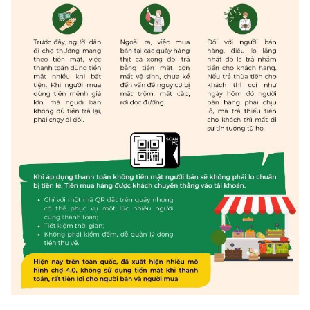
Chọn ngôn ngữ
Vietnamese
English
BỘ KHOA HỌC VÀ CÔNG NGHỆ
MINISTRY OF SCIENCE AND TECHNOLOGY
Điều khoản sử dụng
Theo dõi MST:
Góp ý
Cơ quan chủ quản: Bộ Khoa học và Công nghệ (MST)
Chịu trách nhiệm nội dung: Nguyễn Thị Hải Hằng
Giám đốc Trung tâm Truyền thông Khoa học và Công nghệ.
Liên hệ
Địa chỉ: Ban Biên tập Cổng TTĐT - 18 Nguyễn Du, TP. Hà Nội
Điện thoại: 024 3936 9506
Email:
stc@mst.gov.vn
©2026 Bản quyền thuộc Bộ Khoa Học và Công Nghệ