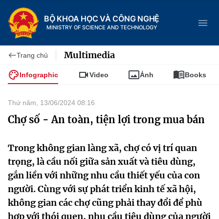
BỘ KHOA HỌC VÀ CÔNG NGHỆ
MINISTRY OF SCIENCE AND TECHNOLOGY
Multimedia
Trang chủ
Infographic
Video
Ảnh
Books
Danh mục
Thứ năm, 13/06/2024 08:16
Trang chủ
Chợ số - An toàn, tiện lợi trong mua bán
Giới thiệu
Trong không gian làng xã, chợ có vị trí quan
trọng, là cầu nối giữa sản xuất và tiêu dùng,
Chức năng nhiệm vụ
Tin tức sự kiện
gắn liền với những nhu cầu thiết yếu của con
Dịch vụ công
Cơ cấu tổ chức
Khoa học và Công nghệ
người. Cùng với sự phát triển kinh tế xã hội,
không gian các chợ cũng phải thay đổi để phù
Hệ thống văn bản
Lịch sử phát triển
Đổi mới sáng tạo
hợp với thói quen, nhu cầu tiêu dùng của người