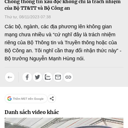
Chống thông tin xấu độc không chỉ là trách nhiệm
MST IOFFICE
Văn bản QPPL
của Bộ TT&TT và Bộ Công an
Sở Khoa học và Công nghệ
Chuyển đổi số
Thứ tư, 08/11/2023 07:38
THỐNG KÊ
Văn bản chỉ đạo điều hành
Bưu chính, Viễn thông
Các bộ, ngành, các địa phương lên không gian
Multimedia
Khoa học và Công nghệ
mạng chưa nhiều và “cứ nghĩ đây là trách nhiệm
Lấy ý kiến người dân về dự thảo VBQPPL
Sở hữu trí tuệ
riêng của Bộ Thông tin và Truyền thông hoặc của
THƯ ĐIỆN TỬ
Đổi mới sáng tạo
Bộ Công an. Tôi nghĩ cần thay đổi nhận thức này” -
Tiêu chuẩn, đo lường, chất lượng
Khác
Bộ trưởng Nguyễn Mạnh Hùng nói.
Chuyển đổi số
Năng lượng nguyên tử
Videos
Bưu chính, Viễn thông
Tin tổng hợp
Infographic
Sở hữu trí tuệ
Tin địa phương
Ảnh
Thêm MST trên Google
Tiêu chuẩn, đo lường, chất lượng
Voice
Danh sách video khác
Năng lượng nguyên tử
Nhiệm vụ trọng tâm