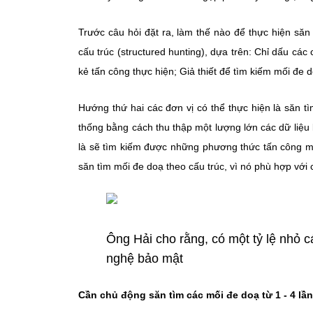
Trước câu hỏi đặt ra, làm thế nào để thực hiện săn 
cấu trúc (structured hunting), dựa trên: Chỉ dấu các 
kẻ tấn công thực hiện; Giả thiết để tìm kiếm mối đe do
Hướng thứ hai các đơn vị có thể thực hiện là săn tì
thống bằng cách thu thập một lượng lớn các dữ liệu
là sẽ tìm kiếm được những phương thức tấn công mới
săn tìm mối đe doạ theo cấu trúc, vì nó phù hợp với
Ông Hải cho rằng, có một tỷ lệ nhỏ c
nghệ bảo mật
Cần chủ động săn tìm các mối đe doạ từ 1 - 4 lầ