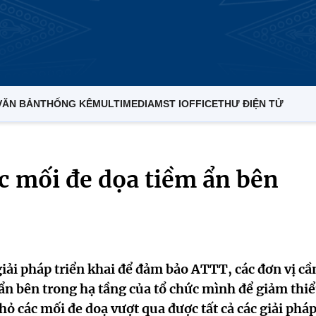
VĂN BẢN
THỐNG KÊ
MULTIMEDIA
MST IOFFICE
THƯ ĐIỆN TỬ
c mối đe dọa tiềm ẩn bên
ải pháp triển khai để đảm bảo ATTT, các đơn vị cầ
ẩn bên trong hạ tầng của tổ chức mình để giảm thi
nhỏ các mối đe doạ vượt qua được tất cả các giải pháp