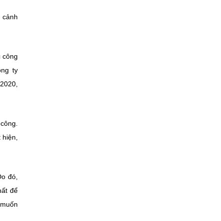
ý cảnh
c công
ông ty
/2020,
 công.
 hiện,
Do đó,
hất để
ó muốn