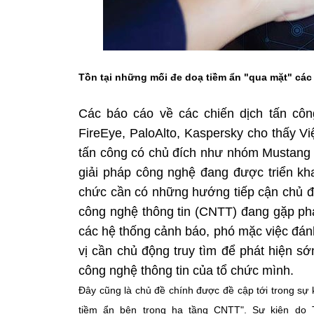
Tồn tại những mối đe doạ tiềm ẩn "qua mặt" các
Các báo cáo về các chiến dịch tấn cô
FireEye, PaloAlto, Kaspersky cho thấy V
tấn công có chủ đích như nhóm Mustang 
giải pháp công nghệ đang được triển khai
chức cần có những hướng tiếp cận chủ đ
công nghệ thông tin (CNTT) đang gặp phả
các hệ thống cảnh báo, phó mặc việc đá
vị cần chủ động truy tìm để phát hiện s
công nghệ thông tin của tổ chức mình.
Đây cũng là chủ đề chính được đề cập tới trong sự k
tiềm ẩn bên trong hạ tầng CNTT". Sự kiện do