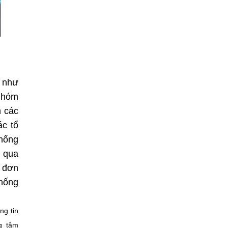
 như
 nhóm
h các
ác tổ
thống
g qua
c đơn
thống
ng tin
g tâm