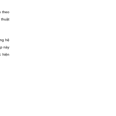
m theo
 thuật
ong hệ
áp này
c hiện