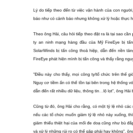
Lý do tiếp theo đến từ việc vận hành của con người, 
báo như có cảnh báo nhưng không xử lý hoặc thực hi
Theo ông Hải, câu hỏi tiếp theo đặt ra là tại sao cần
ty an ninh mạng hàng đầu của Mỹ FireEye bị tấn
SolarWinds bị tấn công thoả hiệp, dẫn đến nền tản
FireEye phát hiện mình bị tấn công và thấy rằng ng
"Điều này cho thấy, mọi công ty/tổ chức trên thế g
Nguy cơ tiềm ẩn có thể tồn tại bên trong hệ thống vớ
dẫn đến rất nhiều dữ liệu, thông tin…lộ lọt", ông Hải 
Cũng từ đó, ông Hải cho rằng, có một tỷ lệ nhỏ các
nếu các tổ chức muốn giảm tỷ lệ nhỏ này xuống, thì 
giảm thiểu thiệt hại của mối đe doạ cũng như bù đắ
và xử lý những rủi ro có thể gặp phải hay không", ô