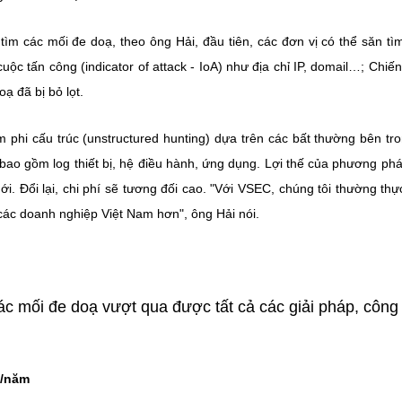
tìm các mối đe doạ, theo ông Hải, đầu tiên, các đơn vị có thể săn tì
cuộc tấn công (indicator of attack - IoA) như địa chỉ IP, domail…; Chiến
ạ đã bị bỏ lọt.
m phi cấu trúc (unstructured hunting) dựa trên các bất thường bên tr
 bao gồm log thiết bị, hệ điều hành, ứng dụng. Lợi thế của phương ph
. Đổi lại, chi phí sẽ tương đối cao. "Với VSEC, chúng tôi thường thự
 các doanh nghiệp Việt Nam hơn", ông Hải nói.
ác mối đe doạ vượt qua được tất cả các giải pháp, công
n/năm