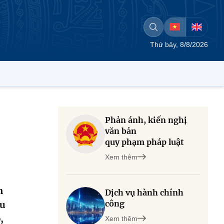
Thứ bảy, 8/8/2026
Phản ánh, kiến nghị
văn bản
quy phạm pháp luật
Xem thêm
n
Dịch vụ hành chính
công
ểu
,
Xem thêm