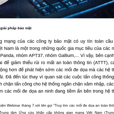
 giải pháp bảo mật
ng mạng của các công ty bảo mật có uy tín toàn cầu
iệt Nam là một trong những quốc gia mục tiêu của các
Panda, nhóm APT37, nhóm Gallium,... Vì vậy, bên cạn
 để giảm thiểu rủi ro mất an toàn thông tin (ATTT), c
ộng hơn để phát hiện sớm các mối đe dọa mà các hệ 
i. Đã đến lúc thay vì quan sát các cuộc tấn công thôn
nh chặn tấn công cho hệ thống ngăn chặn xâm nhập, cá
ớm các mối đe dọa an ninh đang tiềm ẩn bên trong hệ 
iện Webinar tháng 7 với tên gọi "Truy tìm các mối đe dọa an toàn thô
 Trung tâm Ứng cứu khẩn cấp không gian mạng Việt Nam (Trun