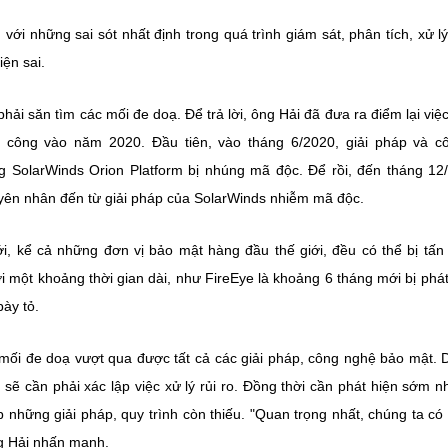
với những sai sót nhất định trong quá trình giám sát, phân tích, xử l
ện sai.
 phải săn tìm các mối đe doạ. Để trả lời, ông Hải đã đưa ra điểm lại việ
 công vào năm 2020. Đầu tiên, vào tháng 6/2020, giải pháp và c
g SolarWinds Orion Platform bị nhúng mã độc. Để rồi, đến tháng 12
uyên nhân đến từ giải pháp của SolarWinds nhiễm mã độc.
iới, kể cả những đơn vị bảo mật hàng đầu thế giới, đều có thể bị tấn
i một khoảng thời gian dài, như FireEye là khoảng 6 tháng mới bị phát
bày tỏ.
 mối đe doạ vượt qua được tất cả các giải pháp, công nghệ bảo mật. 
sẽ cần phải xác lập việc xử lý rủi ro. Đồng thời cần phát hiện sớm n
p những giải pháp, quy trình còn thiếu. "Quan trọng nhất, chúng ta c
ng Hải nhấn mạnh.