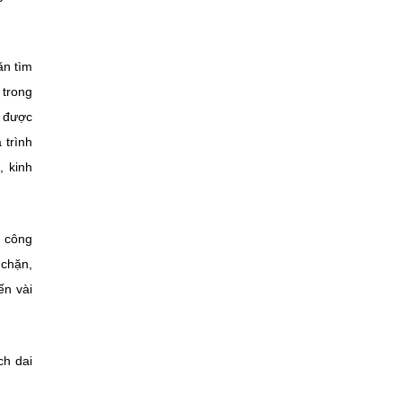
ăn tìm
 trong
y được
 trình
, kinh
n công
 chặn,
ến vài
ch dai