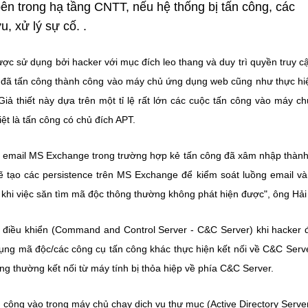
bên trong hạ tầng CNTT, nếu hệ thống bị tấn công, các
, xử lý sự cố. .
ược sử dụng bởi hacker với mục đích leo thang và duy trì quyền truy cậ
ng đã tấn công thành công vào máy chủ ứng dụng web cũng như thực hi
Giả thiết này dựa trên một tỉ lệ rất lớn các cuộc tấn công vào máy c
ệt là tấn công có chủ đích APT.
chủ email MS Exchange trong trường hợp kẻ tấn công đã xâm nhập thàn
ẽ tạo các persistence trên MS Exchange để kiểm soát luồng email v
 khi việc săn tìm mã độc thông thường không phát hiện được", ông Hải 
và điều khiển (Command and Control Server - C&C Server) khi hacker 
ng mã độc/các công cụ tấn công khác thực hiện kết nối về C&C Serv
ông thường kết nối từ máy tính bị thỏa hiệp về phía C&C Server.
h công vào trong máy chủ chạy dịch vụ thư mục (Active Directory Serve