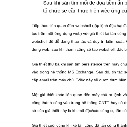
Sau khi săn tìm mối đe dọa tiềm ẩn 
tổ chức sẽ cần thực hiện việc ứng cứu
Tiếp theo liên quan đến webshell (tập lệnh độc hại đ
tục trên một ứng dụng web) với giả thiết kẻ tấn cô
webshell để dễ dàng thao tác và duy trì kiểm soát. 
dụng web, sau khi thành công sẽ tạo webshell, đặc bi
Giả thiết thứ ba khi săn tìm persistence trên máy 
vào trong hệ thống MS Exchange. Sau đó, tin tặc s
cắp email trên máy chủ. "Việc này sẽ được thực hiện
Một giả thiết khác liên quan đến máy chủ ra lệnh 
công thành công vào trong hệ thống CNTT hay sử dụ
sở của giả thiết này là khi mã độc/các công cụ tấn c
Giả thiết cuối cùng khi kẻ tấn công đã tấn công thàn