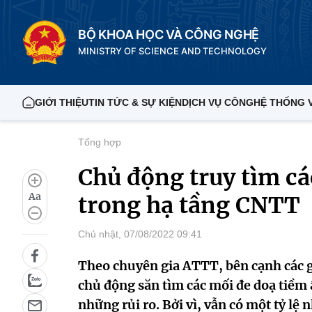
BỘ KHOA HỌC VÀ CÔNG NGHỆ
MINISTRY OF SCIENCE AND TECHNOLOGY
GIỚI THIỆU
TIN TỨC & SỰ KIỆN
DỊCH VỤ CÔNG
HỆ THỐNG 
Tổng hợp
Chủ động truy tìm cá
Aa
trong hạ tầng CNTT
Chủ nhật, 07/08/2022 09:41
Theo chuyên gia ATTT, bên cạnh các gi
chủ động săn tìm các mối đe doạ tiềm 
những rủi ro. Bởi vì, vẫn có một tỷ lệ 