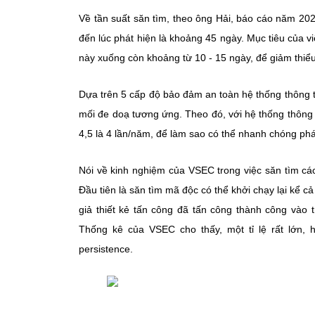
Về tần suất săn tìm, theo ông Hải, báo cáo năm 202
đến lúc phát hiện là khoảng 45 ngày. Mục tiêu của v
này xuống còn khoảng từ 10 - 15 ngày, để giảm thiểu 
Dựa trên 5 cấp độ bảo đảm an toàn hệ thống thông t
mối đe doạ tương ứng. Theo đó, với hệ thống thông 
4,5 là 4 lần/năm, để làm sao có thể nhanh chóng phát
Nói về kinh nghiệm của VSEC trong việc săn tìm các
Đầu tiên là săn tìm mã độc có thể khởi chạy lại kể c
giả thiết kẻ tấn công đã tấn công thành công vào 
Thống kê của VSEC cho thấy, một tỉ lệ rất lớn,
persistence.