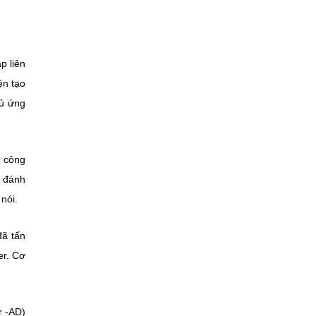
p liên
ện tạo
hủ ứng
h công
à đánh
nói.
đã tấn
er. Cơ
r -AD)