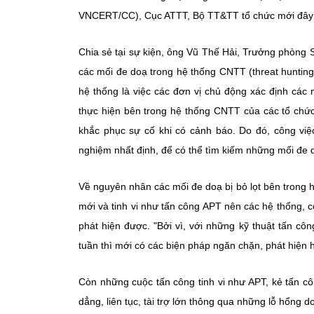
VNCERT/CC), Cục ATTT, Bộ TT&TT tổ chức mới đây q
Chia sẻ tại sự kiện, ông Vũ Thế Hải, Trưởng phòng
các mối đe doạ trong hệ thống CNTT (threat huntin
hệ thống là việc các đơn vị chủ động xác định các
thực hiện bên trong hệ thống CNTT của các tổ chức.
khắc phục sự cố khi có cảnh báo. Do đó, công việ
nghiệm nhất định, để có thể tìm kiếm những mối đe 
Về nguyên nhân các mối đe doạ bị bỏ lọt bên trong hệ
mới và tinh vi như tấn công APT nên các hệ thống, 
phát hiện được. "Bởi vì, với những kỹ thuật tấn cô
tuần thì mới có các biện pháp ngăn chặn, phát hiện 
Còn những cuộc tấn công tinh vi như APT, kẻ tấn côn
dẳng, liên tục, tài trợ lớn thông qua những lỗ hổng d