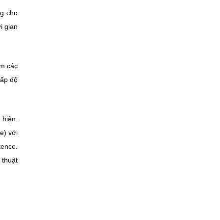
ng cho
i gian
ìm các
cấp độ
 hiện.
e) với
tence.
thuật