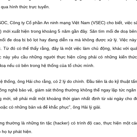
ua hình thức trực tuyến.
 SOC, Công ty Cổ phần An ninh mạng Việt Nam (VSEC) cho biết, việc s
g) mới xuất hiện trong khoảng 5 năm gần đây. Săn tìm mối đe doạ bên
 mối đe doạ bị bỏ lọt hay đang diễn ra mà không được xử lý. Việc nà
 Từ đó có thể thấy rằng, đây là một việc làm chủ động, khác với quá
c này yêu cầu những người thực hiện cũng phải có những kiến thức
doạ nếu có bên trong hệ thống của tổ chức mình.
 thống, ông Hải cho rằng, có 2 lý do chính. Đầu tiên là do kỹ thuật tấ
công nghệ bảo vệ, giám sát thông thường không thể ngay lập tức ngăn
ng mới, sẽ phải mất một khoảng thời gian nhất định từ vài ngày cho đ
hoặc có những bản vá để khắc phục", ông Hải lý giải.
g thường là những tin tặc (hacker) có trình độ cao, thực hiện một cá
o họ tự phát hiện.