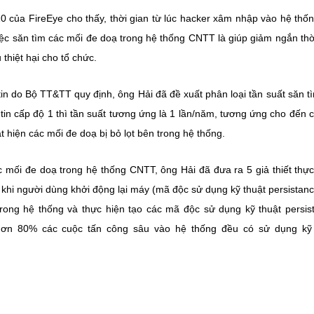
0 của FireEye cho thấy, thời gian từ lúc hacker xâm nhập vào hệ thố
iệc săn tìm các mối đe doạ trong hệ thống CNTT là giúp giảm ngắn thờ
thiệt hại cho tổ chức.
in do Bộ TT&TT quy định, ông Hải đã đề xuất phân loại tần suất săn t
tin cấp độ 1 thì tần suất tương ứng là 1 lần/năm, tương ứng cho đến 
 hiện các mối đe doạ bị bỏ lọt bên trong hệ thống.
 mối đe doạ trong hệ thống CNTT, ông Hải đã đưa ra 5 giả thiết thực
ả khi người dùng khởi động lại máy (mã độc sử dụng kỹ thuật persistanc
trong hệ thống và thực hiện tạo các mã độc sử dụng kỹ thuật persis
 hơn 80% các cuộc tấn công sâu vào hệ thống đều có sử dụng kỹ 