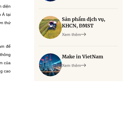
n diện
 Á tại
Sản phẩm dịch vụ,
ớn thứ
KHCN, ĐMST
Xem thêm
Nam để
 thông
Make in VietNam
âm của
Xem thêm
ng cao