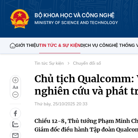
BỘ KHOA HỌC VÀ CÔNG NGHỆ
MINISTRY OF SCIENCE AND TECHNOLOGY
GIỚI THIỆU
TIN TỨC & SỰ KIỆN
DỊCH VỤ CÔNG
HỆ THỐNG 
Tin tức Sự kiện
Chuyển đổi số
Chủ tịch Qualcomm: 
Aa
nghiên cứu và phát t
Thứ bảy, 25/10/2025 20:33
Chiều 12-8, Thủ tướng Phạm Minh Chí
Giám đốc điều hành Tập đoàn Qualcom