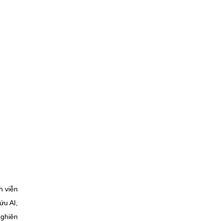
h viễn
ứu AI,
Nghiên