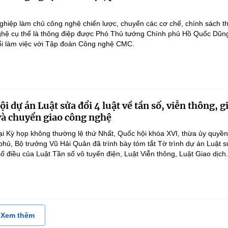
hiệp làm chủ công nghệ chiến lược, chuyển các cơ chế, chính sách t
hệ cụ thể là thông điệp được Phó Thủ tướng Chính phủ Hồ Quốc Dũn
ổi làm việc với Tập đoàn Công nghệ CMC.
i dự án Luật sửa đổi 4 luật về tần số, viễn thông, g
 và chuyển giao công nghệ
ại Kỳ họp không thường lệ thứ Nhất, Quốc hội khóa XVI, thừa ủy quyề
hủ, Bộ trưởng Vũ Hải Quân đã trình bày tóm tắt Tờ trình dự án Luật 
ố điều của Luật Tần số vô tuyến điện, Luật Viễn thông, Luật Giao dịch.
Xem thêm