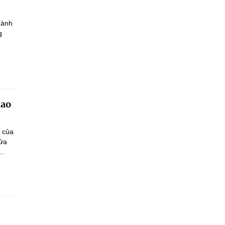
hành
g
iao
n của
sửa
..