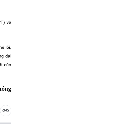
PT) và
ệ lõi,
ng đại
ất của
phóng