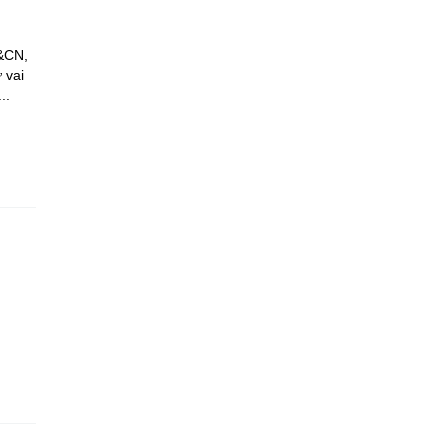
H&CN,
 vai
..