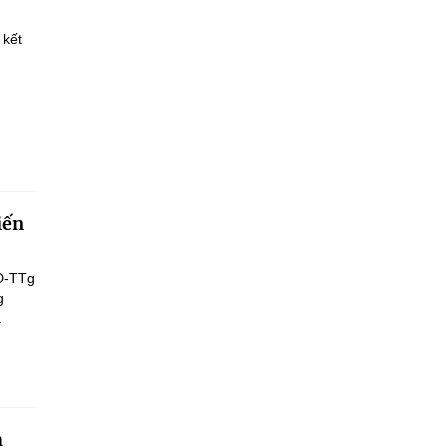
 kết
iến
Đ-TTg
g
.
h