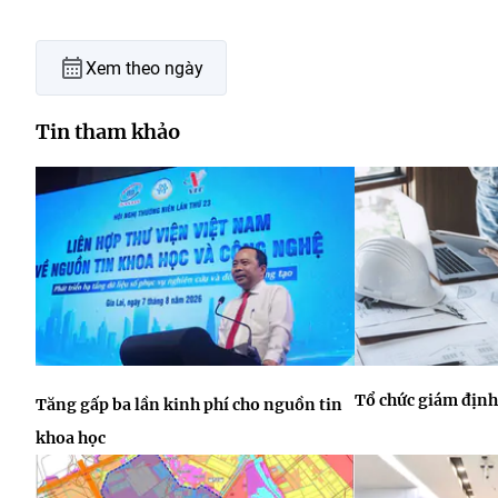
Xem theo ngày
Tin tham khảo
Tổ chức giám định
Tăng gấp ba lần kinh phí cho nguồn tin
khoa học