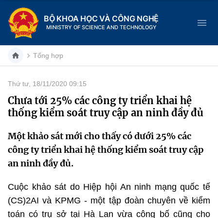
BỘ KHOA HỌC VÀ CÔNG NGHỆ
MINISTRY OF SCIENCE AND TECHNOLOGY
Tổng hợp
Thứ tư, 18/11/2020 09:15
Danh mục
Chưa tới 25% các công ty triển khai hệ
thống kiểm soát truy cập an ninh đầy đủ
Trang chủ
Một khảo sát mới cho thấy có dưới 25% các
Giới thiệu
công ty triển khai hệ thống kiểm soát truy cập
Chức năng nhiệm vụ
Tin tức sự kiện
an ninh đầy đủ.
Dịch vụ công
Cơ cấu tổ chức
Khoa học và Công nghệ
Cuộc khảo sát do Hiệp hội An ninh mạng quốc tế
(CS)2AI và KPMG - một tập đoàn chuyên về kiểm
Hệ thống văn bản
Lịch sử phát triển
Đổi mới sáng tạo
toán có trụ sở tại Hà Lan vừa công bố cũng cho