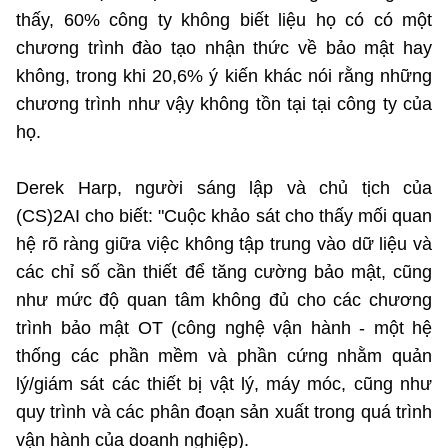
thấy, 60% công ty không biết liệu họ có có một
MST IOFFICE
Văn bản QPPL
Sở Khoa học và Công nghệ
Chuyển đổi số
chương trình đào tạo nhận thức về bảo mật hay
THỐNG KÊ
Văn bản chỉ đạo điều hành
không, trong khi 20,6% ý kiến khác nói rằng những
Bưu chính, Viễn thông
chương trình như vậy không tồn tại tại công ty của
Multimedia
Khoa học và Công nghệ
Lấy ý kiến người dân về dự thảo VBQPPL
Sở hữu trí tuệ
họ.
THƯ ĐIỆN TỬ
Đổi mới sáng tạo
Tiêu chuẩn, đo lường, chất lượng
Derek Harp, người sáng lập và chủ tịch của
Khác
Chuyển đổi số
(CS)2AI cho biết: "Cuộc khảo sát cho thấy mối quan
Năng lượng nguyên tử
Videos
hệ rõ ràng giữa việc không tập trung vào dữ liệu và
Bưu chính, Viễn thông
các chỉ số cần thiết để tăng cường bảo mật, cũng
Tin tổng hợp
Infographic
như mức độ quan tâm không đủ cho các chương
Sở hữu trí tuệ
Tin địa phương
trình bảo mật OT (công nghệ vận hành - một hệ
Ảnh
thống các phần mềm và phần cứng nhằm quản
Tiêu chuẩn, đo lường, chất lượng
Voice
lý/giám sát các thiết bị vật lý, máy móc, cũng như
Năng lượng nguyên tử
quy trình và các phân đoạn sản xuất trong quá trình
Nhiệm vụ trọng tâm
vận hành của doanh nghiệp).