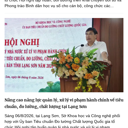
tổ chức Hội nghị tập huấn, bồi dưỡng triển khai chuyển đổi số và
Phong trào Bình dân học vụ số cho cán bộ, công chức các...
Nâng cao năng lực quản lý, xử lý vi phạm hành chính về tiêu
chuẩn, đo lường, chất lượng tại Lạng Sơn
Sáng 06/8/2026, tại Lạng Sơn, Sở Khoa học và Công nghệ phối
hợp với Ủy ban Tiêu chuẩn Đo lường Chất lượng Quốc gia tổ
chức Hội nghị tập huấn quản lý nhà nước và xử lý vi phạm...