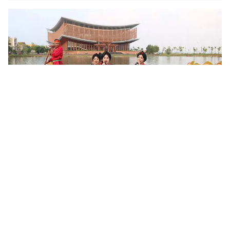
Khoa học, công nghệ mở đường khai thác nguồn lực văn
hóa
Sau 6 tháng triển khai Nghị quyết số 80-NQ/TW của Bộ Chính trị,
nhiều địa phương đã cụ thể hóa chủ trương phát triển văn hóa
bằng các chương trình, đề án và mô hình mới. Khoa học,...