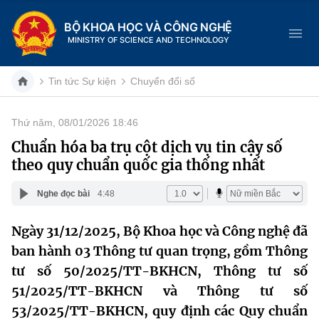
BỘ KHOA HỌC VÀ CÔNG NGHỆ
MINISTRY OF SCIENCE AND TECHNOLOGY
Tin tức Sự kiện
Chuyển đổi số
Thứ năm, 08/01/2026 18:46
Danh mục
Chuẩn hóa ba trụ cột dịch vụ tin cậy số
theo quy chuẩn quốc gia thống nhất
Trang chủ
Nghe đọc bài
4:48
Giới thiệu
Ngày 31/12/2025, Bộ Khoa học và Công nghệ đã
Chức năng nhiệm vụ
Tin tức sự kiện
ban hành 03 Thông tư quan trọng, gồm Thông
Dịch vụ công
tư số 50/2025/TT-BKHCN, Thông tư số
Cơ cấu tổ chức
Khoa học và Công nghệ
51/2025/TT-BKHCN và Thông tư số
Hệ thống văn bản
Lịch sử phát triển
Đổi mới sáng tạo
53/2025/TT-BKHCN, quy định các Quy chuẩn