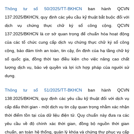
Chọn ngôn ngữ
Thông tư số 50/2025/TT-BKHCN
ban hành QCVN
Vietnamese
English
137:2025/BKHCN, quy định các yêu cầu kỹ thuật bắt buộc đối với
dịch vụ chứng thực chữ ký số công cộng. QCVN
137:2025/BKHCN là cơ sở quan trọng để chuẩn hóa hoạt động
của các tổ chức cung cấp dịch vụ chứng thực chữ ký số công
BỘ KHOA HỌC VÀ CÔNG NGHỆ
cộng, bảo đảm tính an toàn, tin cậy, ổn định của hạ tầng chữ ký
MINISTRY OF SCIENCE AND TECHNOLOGY
số quốc gia, đồng thời tạo điều kiện cho việc nâng cao chất
Điều khoản sử dụng
Theo dõi MST:
Góp ý
lượng dịch vụ, bảo vệ quyền và lợi ích hợp pháp của người sử
dụng.
Cơ quan chủ quản: Bộ Khoa học và Công nghệ (MST)
Chịu trách nhiệm nội dung: Nguyễn Thị Hải Hằng
Thông tư số 51/2025/TT-BKHCN
ban hành QCVN
Giám đốc Trung tâm Truyền thông Khoa học và Công nghệ.
138:2025/BKHCN, quy định các yêu cầu kỹ thuật đối với dịch vụ
Liên hệ
cấp dấu thời gian - một dịch vụ tin cậy quan trọng nhằm xác nhận
Địa chỉ: Ban Biên tập Cổng TTĐT - 18 Nguyễn Du, TP. Hà Nội
thời điểm tồn tại của dữ liệu điện tử. Quy chuẩn này đưa ra các
Điện thoại: 024 3936 9506
Email:
stc@mst.gov.vn
yêu cầu về độ chính xác thời gian, đồng bộ nguồn thời gian
©2026 Bản quyền thuộc Bộ Khoa Học và Công Nghệ
chuẩn, an toàn hệ thống, quản lý khóa và chứng thư phục vụ cấp