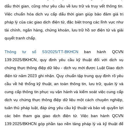
(Ghi rõ nguồn "https://mst.gov.vn" khi phát hành lại thông tin từ
dấu thời gian, cũng như yêu cầu về lưu trữ và truy vết thông tin.
website này)
Việc chuẩn hóa dịch vụ cấp dấu thời gian giúp bảo đảm giá trị
pháp lý của các giao dịch điện tử, đặc biệt trong các lĩnh vực như
tài chính, ngân hàng, chứng khoán, lưu trữ hồ sơ điện tử và giải
quyết tranh chấp.
Thông tư số 53/2025/TT-BKHCN
ban hành QCVN
139:2025/BKHCN, quy định yêu cầu kỹ thuật đối với dịch vụ
chứng thực thông điệp dữ liệu - dịch vụ mới được Luật Giao dịch
điện tử năm 2023 ghi nhận. Quy chuẩn tập trung quy định rõ yêu
cầu về hệ thống kỹ thuật, an toàn thông tin, lưu trữ, quản lý và
cung cấp thông tin phục vụ vận hành và kiểm soát việc cung cấp
dịch vụ chứng thực thông điệp dữ liệu một cách chuyên nghiệp,
tuân thủ pháp luật, đáp ứng yêu cầu kỹ thuật và bảo vệ quyền lợi
các bên tham gia giao dịch điện tử. Việc ban hành QCVN
139:2025/BKHCN góp phần tạo nền tảng pháp lý và kỹ thuật để