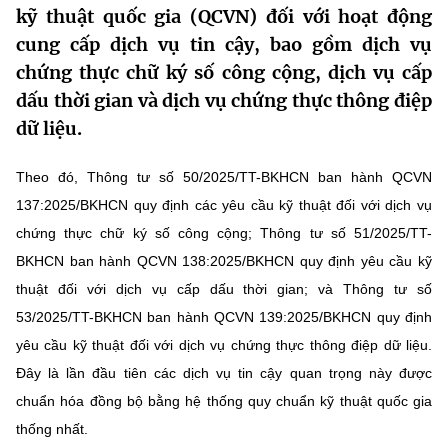
kỹ thuật quốc gia (QCVN) đối với hoạt động
MST IOFFICE
Văn bản QPPL
Sở Khoa học và Công nghệ
Chuyển đổi số
cung cấp dịch vụ tin cậy, bao gồm dịch vụ
THỐNG KÊ
chứng thực chữ ký số công cộng, dịch vụ cấp
Văn bản chỉ đạo điều hành
Bưu chính, Viễn thông
dấu thời gian và dịch vụ chứng thực thông điệp
Multimedia
Khoa học và Công nghệ
Lấy ý kiến người dân về dự thảo VBQPPL
dữ liệu.
Sở hữu trí tuệ
THƯ ĐIỆN TỬ
Đổi mới sáng tạo
Tiêu chuẩn, đo lường, chất lượng
Theo đó, Thông tư số 50/2025/TT-BKHCN ban hành QCVN
Khác
137:2025/BKHCN quy định các yêu cầu kỹ thuật đối với dịch vụ
Chuyển đổi số
Năng lượng nguyên tử
chứng thực chữ ký số công cộng; Thông tư số 51/2025/TT-
Videos
BKHCN ban hành QCVN 138:2025/BKHCN quy định yêu cầu kỹ
Bưu chính, Viễn thông
Tin tổng hợp
Infographic
thuật đối với dịch vụ cấp dấu thời gian; và Thông tư số
Sở hữu trí tuệ
53/2025/TT-BKHCN ban hành QCVN 139:2025/BKHCN quy định
Tin địa phương
Ảnh
yêu cầu kỹ thuật đối với dịch vụ chứng thực thông điệp dữ liệu.
Tiêu chuẩn, đo lường, chất lượng
Voice
Đây là lần đầu tiên các dịch vụ tin cậy quan trọng này được
chuẩn hóa đồng bộ bằng hệ thống quy chuẩn kỹ thuật quốc gia
Năng lượng nguyên tử
Nhiệm vụ trọng tâm
thống nhất.