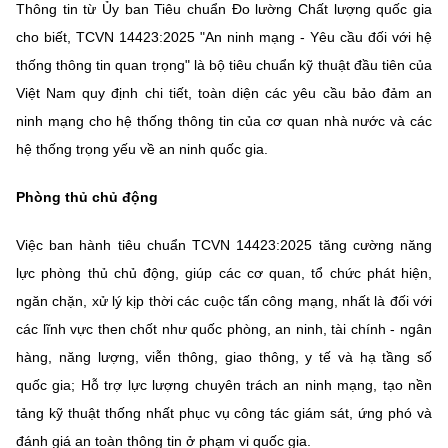
Thông tin từ Ủy ban Tiêu chuẩn Đo lường Chất lượng quốc gia
MST IOFFICE
Văn bản QPPL
Sở Khoa học và Công nghệ
Chuyển đổi số
cho biết, TCVN 14423:2025 "An ninh mạng - Yêu cầu đối với hệ
thống thông tin quan trọng" là bộ tiêu chuẩn kỹ thuật đầu tiên của
THỐNG KÊ
Văn bản chỉ đạo điều hành
Bưu chính, Viễn thông
Việt Nam quy định chi tiết, toàn diện các yêu cầu bảo đảm an
Multimedia
Khoa học và Công nghệ
ninh mạng cho hệ thống thông tin của cơ quan nhà nước và các
Lấy ý kiến người dân về dự thảo VBQPPL
Sở hữu trí tuệ
hệ thống trọng yếu về an ninh quốc gia.
THƯ ĐIỆN TỬ
Đổi mới sáng tạo
Tiêu chuẩn, đo lường, chất lượng
Phòng thủ chủ động
Khác
Chuyển đổi số
Năng lượng nguyên tử
Videos
Việc ban hành tiêu chuẩn TCVN 14423:2025 tăng cường năng
Bưu chính, Viễn thông
lực phòng thủ chủ động, giúp các cơ quan, tổ chức phát hiện,
Tin tổng hợp
Infographic
ngăn chặn, xử lý kịp thời các cuộc tấn công mạng, nhất là đối với
Sở hữu trí tuệ
Tin địa phương
Ảnh
các lĩnh vực then chốt như quốc phòng, an ninh, tài chính - ngân
hàng, năng lượng, viễn thông, giao thông, y tế và hạ tầng số
Tiêu chuẩn, đo lường, chất lượng
Voice
quốc gia; Hỗ trợ lực lượng chuyên trách an ninh mạng, tạo nền
Năng lượng nguyên tử
Nhiệm vụ trọng tâm
tảng kỹ thuật thống nhất phục vụ công tác giám sát, ứng phó và
đánh giá an toàn thông tin ở phạm vi quốc gia.