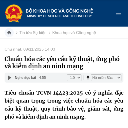
BỘ KHOA HỌC VÀ CÔNG NGHỆ
MINISTRY OF SCIENCE AND TECHNOLOGY
Tin tức Sự kiện
Khoa học và Công nghệ
Chủ nhật, 09/11/2025 14:03
Danh mục
Chuẩn hóa các yêu cầu kỹ thuật, ứng phó
và kiểm định an ninh mạng
Trang chủ
Nghe đọc bài
4:55
Giới thiệu
Tiêu chuẩn TCVN 14423:2025 có ý nghĩa đặc
Chức năng nhiệm vụ
Tin tức sự kiện
biệt quan trọng trong việc chuẩn hóa các yêu
Dịch vụ công
cầu kỹ thuật, quy trình bảo vệ, giám sát, ứng
Cơ cấu tổ chức
Khoa học và Công nghệ
phó và kiểm định an ninh mạng.
Hệ thống văn bản
Lịch sử phát triển
Đổi mới sáng tạo