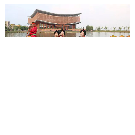
Khoa học, công nghệ mở đường khai thác nguồn lực văn
hóa
Sau 6 tháng triển khai Nghị quyết số 80-NQ/TW của Bộ Chính trị,
nhiều địa phương đã cụ thể hóa chủ trương phát triển văn hóa
bằng các chương trình, đề án và mô hình mới. Khoa học,...