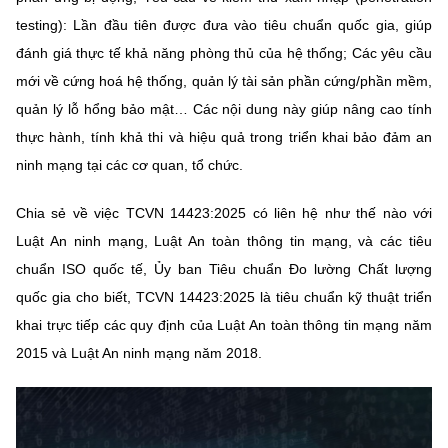
(Ghi rõ nguồn "https://mst.gov.vn" khi phát hành lại thông tin từ
testing): Lần đầu tiên được đưa vào tiêu chuẩn quốc gia, giúp
website này)
đánh giá thực tế khả năng phòng thủ của hệ thống; Các yêu cầu
mới về cứng hoá hệ thống, quản lý tài sản phần cứng/phần mềm,
quản lý lỗ hổng bảo mật… Các nội dung này giúp nâng cao tính
thực hành, tính khả thi và hiệu quả trong triển khai bảo đảm an
ninh mạng tại các cơ quan, tổ chức.
Chia sẻ về việc TCVN 14423:2025 có liên hệ như thế nào với
Luật An ninh mạng, Luật An toàn thông tin mạng, và các tiêu
chuẩn ISO quốc tế, Ủy ban Tiêu chuẩn Đo lường Chất lượng
quốc gia cho biết, TCVN 14423:2025 là tiêu chuẩn kỹ thuật triển
khai trực tiếp các quy định của Luật An toàn thông tin mạng năm
2015 và Luật An ninh mạng năm 2018.