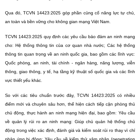
Chọn ngôn ngữ
Qua đó, TCVN 14423:2025 góp phần củng cố năng lực tự chủ,
Vietnamese
English
an toàn và bền vững cho không gian mạng Việt Nam.
TCVN 14423:2025 quy định các yêu cầu bảo đảm an ninh mạng
cho: Hệ thống thông tin của cơ quan nhà nước; Các hệ thống
BỘ KHOA HỌC VÀ CÔNG NGHỆ
thông tin quan trọng về an ninh quốc gia, bao gồm các lĩnh vực:
MINISTRY OF SCIENCE AND TECHNOLOGY
Quốc phòng, an ninh, tài chính - ngân hàng, năng lượng, viễn
Điều khoản sử dụng
Theo dõi MST:
Góp ý
thông, giao thông, y tế, hạ tầng kỹ thuật số quốc gia và các lĩnh
vực thiết yếu khác.
Cơ quan chủ quản: Bộ Khoa học và Công nghệ (MST)
Chịu trách nhiệm nội dung: Nguyễn Thị Hải Hằng
So với các tiêu chuẩn trước đây, TCVN 14423:2025 có nhiều
Giám đốc Trung tâm Truyền thông Khoa học và Công nghệ.
điểm mới và chuyên sâu hơn, thể hiện cách tiếp cận phòng thủ
Liên hệ
chủ động, thực hành an ninh mạng hiện đại, bao gồm: Yêu cầu
Địa chỉ: Ban Biên tập Cổng TTĐT - 18 Nguyễn Du, TP. Hà Nội
Điện thoại: 024 3936 9506
về quản lý rủi ro an ninh mạng: Giúp chủ quản hệ thống chủ
Email:
stc@mst.gov.vn
động trong việc xác định, đánh giá và kiểm soát rủi ro thay vì chỉ
©2026 Bản quyền thuộc Bộ Khoa Học và Công Nghệ
phản ứng bị động; Yêu cầu về kiểm thử xâm nhập (penetration