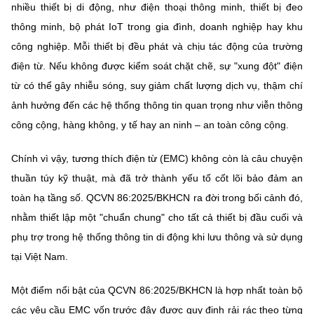
Chọn ngôn ngữ
nhiều thiết bị di động, như điện thoại thông minh, thiết bị đeo
thông minh, bộ phát IoT trong gia đình, doanh nghiệp hay khu
Vietnamese
English
công nghiệp. Mỗi thiết bị đều phát và chịu tác động của trường
điện từ. Nếu không được kiểm soát chặt chẽ, sự "xung đột" điện
từ có thể gây nhiễu sóng, suy giảm chất lượng dịch vụ, thậm chí
ảnh hưởng đến các hệ thống thông tin quan trọng như viễn thông
BỘ KHOA HỌC VÀ CÔNG NGHỆ
MINISTRY OF SCIENCE AND TECHNOLOGY
công cộng, hàng không, y tế hay an ninh – an toàn công cộng.
Điều khoản sử dụng
Theo dõi MST:
Góp ý
Chính vì vậy, tương thích điện từ (EMC) không còn là câu chuyện
thuần túy kỹ thuật, mà đã trở thành yếu tố cốt lõi bảo đảm an
Cơ quan chủ quản: Bộ Khoa học và Công nghệ (MST)
toàn hạ tầng số. QCVN 86:2025/BKHCN ra đời trong bối cảnh đó,
Chịu trách nhiệm nội dung: Nguyễn Thị Hải Hằng
nhằm thiết lập một "chuẩn chung" cho tất cả thiết bị đầu cuối và
Giám đốc Trung tâm Truyền thông Khoa học và Công nghệ.
phụ trợ trong hệ thống thông tin di động khi lưu thông và sử dụng
Liên hệ
Địa chỉ: Ban Biên tập Cổng TTĐT - 18 Nguyễn Du, TP. Hà Nội
tại Việt Nam.
Điện thoại: 024 3936 9506
Email:
stc@mst.gov.vn
Một điểm nổi bật của QCVN 86:2025/BKHCN là hợp nhất toàn bộ
©2026 Bản quyền thuộc Bộ Khoa Học và Công Nghệ
các yêu cầu EMC vốn trước đây được quy định rải rác theo từng