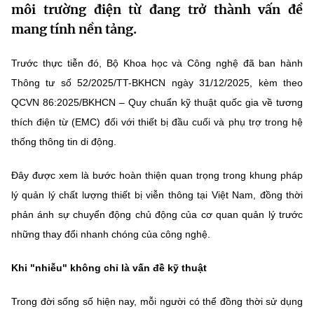
môi trường điện từ đang trở thành vấn đề
MST IOFFICE
Văn bản QPPL
Sở Khoa học và Công nghệ
Chuyển đổi số
mang tính nền tảng.
THỐNG KÊ
Văn bản chỉ đạo điều hành
Bưu chính, Viễn thông
Trước thực tiễn đó, Bộ Khoa học và Công nghệ đã ban hành
Multimedia
Khoa học và Công nghệ
Thông tư số 52/2025/TT-BKHCN ngày 31/12/2025, kèm theo
Lấy ý kiến người dân về dự thảo VBQPPL
Sở hữu trí tuệ
QCVN 86:2025/BKHCN – Quy chuẩn kỹ thuật quốc gia về tương
THƯ ĐIỆN TỬ
Đổi mới sáng tạo
thích điện từ (EMC) đối với thiết bị đầu cuối và phụ trợ trong hệ
Tiêu chuẩn, đo lường, chất lượng
Khác
thống thông tin di động.
Chuyển đổi số
Năng lượng nguyên tử
Videos
Đây được xem là bước hoàn thiện quan trọng trong khung pháp
Bưu chính, Viễn thông
Tin tổng hợp
lý quản lý chất lượng thiết bị viễn thông tại Việt Nam, đồng thời
Infographic
phản ánh sự chuyển động chủ động của cơ quan quản lý trước
Sở hữu trí tuệ
Tin địa phương
Ảnh
những thay đổi nhanh chóng của công nghệ.
Tiêu chuẩn, đo lường, chất lượng
Voice
Khi "nhiễu" không chỉ là vấn đề kỹ thuật
Năng lượng nguyên tử
Nhiệm vụ trọng tâm
Trong đời sống số hiện nay, mỗi người có thể đồng thời sử dụng