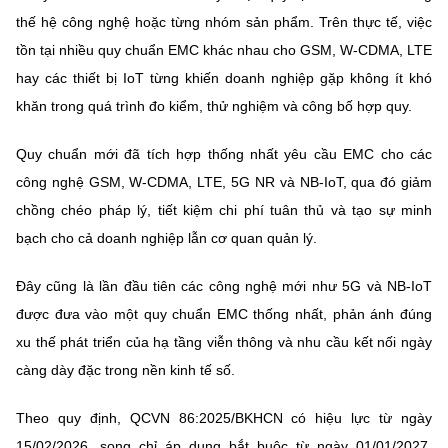
(Ghi rõ nguồn "https://mst.gov.vn" khi phát hành lại thông tin từ
thế hệ công nghệ hoặc từng nhóm sản phẩm. Trên thực tế, việc
website này)
tồn tại nhiều quy chuẩn EMC khác nhau cho GSM, W-CDMA, LTE
hay các thiết bị IoT từng khiến doanh nghiệp gặp không ít khó
khăn trong quá trình đo kiểm, thử nghiệm và công bố hợp quy.
Quy chuẩn mới đã tích hợp thống nhất yêu cầu EMC cho các
công nghệ GSM, W-CDMA, LTE, 5G NR và NB-IoT, qua đó giảm
chồng chéo pháp lý, tiết kiệm chi phí tuân thủ và tạo sự minh
bạch cho cả doanh nghiệp lẫn cơ quan quản lý.
Đây cũng là lần đầu tiên các công nghệ mới như 5G và NB-IoT
được đưa vào một quy chuẩn EMC thống nhất, phản ánh đúng
xu thế phát triển của hạ tầng viễn thông và nhu cầu kết nối ngày
càng dày đặc trong nền kinh tế số.
Theo quy định, QCVN 86:2025/BKHCN có hiệu lực từ ngày
15/02/2026, song chỉ áp dụng bắt buộc từ ngày 01/01/2027.