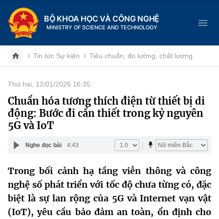
BỘ KHOA HỌC VÀ CÔNG NGHỆ
MINISTRY OF SCIENCE AND TECHNOLOGY
Tin tức Sự kiện
Tiêu chuẩn, đo lường, chất lượng
Thứ hai, 12/01/2026 16:35
Danh mục
Chuẩn hóa tương thích điện từ thiết bị di
động: Bước đi cần thiết trong kỷ nguyên
Trang chủ
5G và IoT
Giới thiệu
Nghe đọc bài
4:43
Chức năng nhiệm vụ
Tin tức sự kiện
Trong bối cảnh hạ tầng viễn thông và công
nghệ số phát triển với tốc độ chưa từng có, đặc
Dịch vụ công
Cơ cấu tổ chức
Khoa học và Công nghệ
biệt là sự lan rộng của 5G và Internet vạn vật
Hệ thống văn bản
Lịch sử phát triển
Đổi mới sáng tạo
(IoT), yêu cầu bảo đảm an toàn, ổn định cho