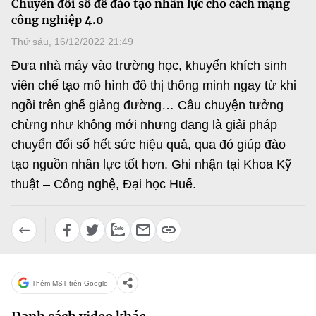
Chuyển đổi số để đào tạo nhân lực cho cách mạng
MST IOFFICE
Văn bản QPPL
Time
công nghiệp 4.0
Sở Khoa học và Công nghệ
Chuyển đổi số
Thứ sáu, 16/12/2022 21:49
THỐNG KÊ
Văn bản chỉ đạo điều hành
Bưu chính, Viễn thông
Đưa nhà máy vào trường học, khuyến khích sinh
Multimedia
Khoa học và Công nghệ
viên chế tạo mô hình đô thị thông minh ngay từ khi
Lấy ý kiến người dân về dự thảo VBQPPL
Sở hữu trí tuệ
ngồi trên ghế giảng đường… Câu chuyện tưởng
THƯ ĐIỆN TỬ
Đổi mới sáng tạo
chừng như không mới nhưng đang là giải pháp
Tiêu chuẩn, đo lường, chất lượng
Khác
chuyển đổi số hết sức hiệu quả, qua đó giúp đào
Chuyển đổi số
Năng lượng nguyên tử
tạo nguồn nhân lực tốt hơn. Ghi nhận tại Khoa Kỹ
Videos
thuật – Công nghệ, Đại học Huế.
Bưu chính, Viễn thông
Tin tổng hợp
Infographic
Sở hữu trí tuệ
Tin địa phương
Ảnh
Tiêu chuẩn, đo lường, chất lượng
Voice
Thêm MST trên Google
Năng lượng nguyên tử
Nhiệm vụ trọng tâm