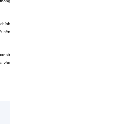
 thông
 chính
rở nên
 cơ sở
ia vào