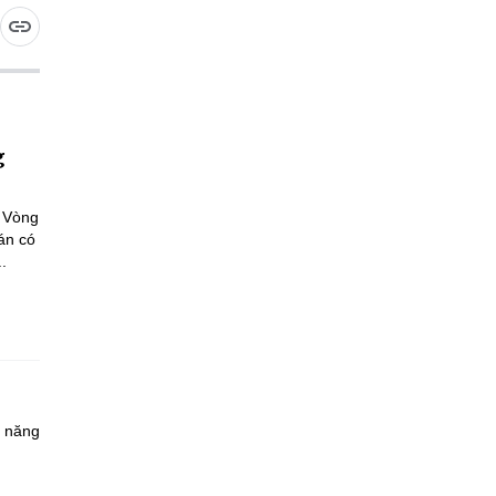
g
a Vòng
án có
.
à năng