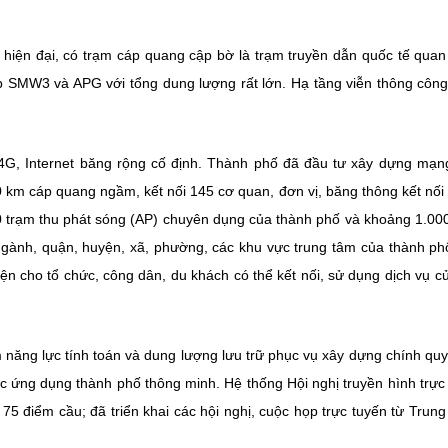
 hiện đại, có trạm cáp quang cập bờ là trạm truyền dẫn quốc tế quan
p SMW3 và APG với tổng dung lượng rất lớn. Hạ tầng viễn thông côn
, Internet băng rộng cố định. Thành phố đã đầu tư xây dựng mạn
0 km cáp quang ngầm, kết nối 145 cơ quan, đơn vị, băng thông kết nố
30 trạm thu phát sóng (AP) chuyên dụng của thành phố và khoảng 1.00
 ngành, quận, huyện, xã, phường, các khu vực trung tâm của thành ph
iện cho tổ chức, công dân, du khách có thể kết nối, sử dụng dịch vụ c
 năng lực tính toán và dung lượng lưu trữ phục vụ xây dựng chính qu
ác ứng dụng thành phố thông minh. Hệ thống Hội nghị truyền hình trực
 75 điểm cầu; đã triển khai các hội nghị, cuộc họp trực tuyến từ Trun