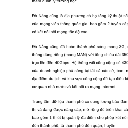
mềm quản lý trường học.
Đà Nẵng cũng là địa phương có hạ tầng kỹ thuật số
của mạng viễn thông quốc gia, bao gồm 2 tuyến cá
có kết nối nội mạng tốc độ cao.
Đà Nẵng cũng đã hoàn thành phủ sóng mạng 3G, 4G
thông dùng riêng (mạng MAN) với tổng chiều dài 35
trục lên đến 40Gbps. Hệ thống wifi công cộng có 4
của doanh nghiệp phủ sóng tại tất cả các sở, ban,
địa điểm du lịch và khu vực công cộng để tạo điều k
cơ quan nhà nước và kết nối ra mạng Internet.
Trung tâm dữ liệu thành phố có dung lượng bảo đảm
thị và đang được nâng cấp, mở rộng để triển khai c
bao gồm 1 thiết bị quản lý đa điểm cho phép kết nối
đến thành phố; từ thành phố đến quận, huyện.