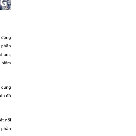
t động
g phần
 khám,
o hiểm
g dụng
Bản đồ
ết nối
g phần