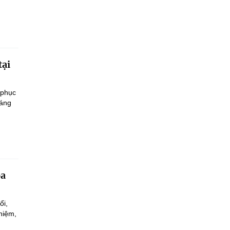
tại
 phục
sáng
oa
ổi,
hiệm,
.