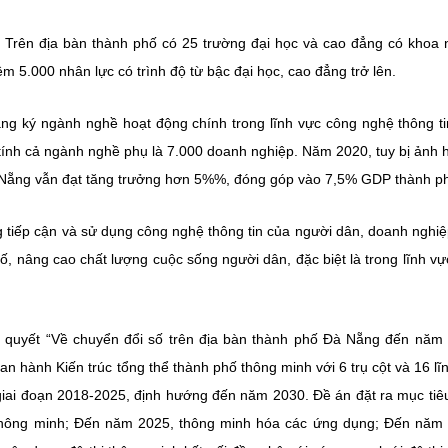
. Trên địa bàn thành phố có 25 trường đại học và cao đẳng có khoa
m 5.000 nhân lực có trình độ từ bậc đại học, cao đẳng trở lên.
g ký ngành nghề hoạt động chính trong lĩnh vực công nghệ thông ti
tính cả ngành nghề phụ là 7.000 doanh nghiệp. Năm 2020, tuy bị ảnh
à Nẵng vẫn đạt tăng trưởng hơn 5%%, đóng góp vào 7,5% GDP thành p
 tiếp cận và sử dụng công nghệ thông tin của người dân, doanh nghiệ
, nâng cao chất lượng cuộc sống người dân, đặc biệt là trong lĩnh vự
quyết “Về chuyển đổi số trên địa bàn thành phố Đà Nẵng đến năm
 hành Kiến trúc tổng thể thành phố thông minh với 6 trụ cột và 16 lĩ
iai đoạn 2018-2025, định hướng đến năm 2030. Đề án đặt ra mục tiê
 thông minh; Đến năm 2025, thông minh hóa các ứng dụng; Đến năm