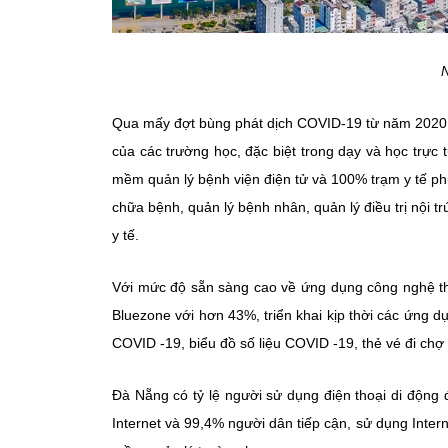
N
Qua mấy đợt bùng phát dịch COVID-19 từ năm 2020 
của các trường học, đặc biệt trong dạy và học trực
mềm quản lý bệnh viện điện tử và 100% trạm y tế p
chữa bệnh, quản lý bệnh nhân, quản lý điều trị nội tr
y tế.
Với mức độ sẵn sàng cao về ứng dụng công nghệ thô
Bluezone với hơn 43%, triển khai kịp thời các ứng 
COVID -19, biểu đồ số liệu COVID -19, thẻ vé đi chợ
Đà Nẵng có tỷ lệ người sử dụng điện thoại di động 
Internet và 99,4% người dân tiếp cận, sử dụng Inter