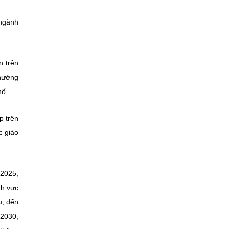
 ngành
n trên
 hưởng
hố.
p trên
c giáo
 2025,
nh vực
u, đến
 2030,