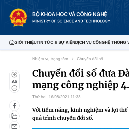
BỘ KHOA HỌC VÀ CÔNG NGHỆ
MINISTRY OF SCIENCE AND TECHNOLOGY
GIỚI THIỆU
TIN TỨC & SỰ KIỆN
DỊCH VỤ CÔNG
HỆ THỐNG 
Nhiệm vụ trọng tâm
Chuyển đổi số
Chuyển đổi số đưa Đà
Aa
mạng công nghiệp 4
Thứ hai, 16/08/2021 11:38
Với tiềm năng, kinh nghiệm và lợi thế
quá trình chuyển đổi số.