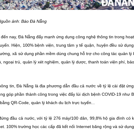
guồn ảnh: Báo Đà Nẵng
đến nay, Đà Nẵng đẩy mạnh ứng dụng công nghệ thông tin trong hoạ
 tuyến. Hiện, 100% bệnh viện, trung tâm y tế quận, huyện đều sử dụn
hường, xã sử dụng phần mềm dùng chung hỗ trợ cho công tác quản lý
ú, ngoại trú, quản lý xét nghiệm, quản lý dược, thanh toán viện phí, bả
ng tin, Đà Nẵng là địa phương dẫn đầu cả nước về tỷ lệ cài đặt ứn
dụng góp phần thành công trong việc đẩy lùi dịch bệnh COVID-19 như 
 bằng QR-Code, quản lý khách du lịch trực tuyến...
đứng đầu cả nước, với tỷ lệ 276 máy/100 dân, 99,8% hộ gia đình có k
net. 100% trường học các cấp đã kết nối Internet băng rộng và sử dụn