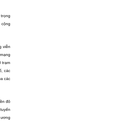
 trọng
g cộng
g viễn
i mạng
0 trạm
ố, các
ủa các
yền đô
 tuyến
g ương