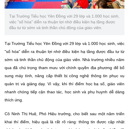
Chọn ngôn ngữ
Vietnamese
English
Tại Trường Tiểu học Yên Đồng với 29 lớp và 1.000 học sinh,
việc "số hóa" diễn ra thuận lợi nhờ điều kiện hạ tầng được
đầu tư từ sớm và tinh thần chủ động của giáo viên.
Tại Trường Tiểu học Yên Đồng với 29 lớp và 1.000 học sinh, việc
BỘ KHOA HỌC VÀ CÔNG NGHỆ
MINISTRY OF SCIENCE AND TECHNOLOGY
"số hóa" diễn ra thuận lợi nhờ điều kiện hạ tầng được đầu tư từ
sớm và tinh thần chủ động của giáo viên. Nhà trường nhiều năm
Điều khoản sử dụng
Theo dõi MST:
Góp ý
qua đã chú trọng tham mưu với chính quyền địa phương để bổ
sung máy tính, nâng cấp thiết bị công nghệ thông tin phục vụ
Cơ quan chủ quản: Bộ Khoa học và Công nghệ (MST)
quản trị và giảng dạy. Vì vậy, khi thí điểm học bạ số, giáo viên
Chịu trách nhiệm nội dung: Nguyễn Thị Hải Hằng
nhanh chóng tiếp cận thao tác, học sinh và phụ huynh dễ dàng
Giám đốc Trung tâm Truyền thông Khoa học và Công nghệ.
Liên hệ
thích ứng.
Địa chỉ: Ban Biên tập Cổng TTĐT - 18 Nguyễn Du, TP. Hà Nội
Điện thoại: 024 3936 9506
Cô Ninh Thị Huệ, Phó Hiệu trưởng, cho biết sau một năm triển
Email:
stc@mst.gov.vn
khai thí điểm, hiệu quả là rất rõ ràng: thông tin được cập nhật
©2026 Bản quyền thuộc Bộ Khoa Học và Công Nghệ