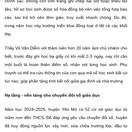
chính xác, không còn tình trạng ghi chép sai sót hoặc thiếu dữ
(Ghi rõ nguồn "https://mst.gov.vn" khi phát hành lại thông tin từ
website này)
liệu; hồ sơ học sinh được số hóa đồng bộ nên việc tổng hợp báo
cáo, lưu trữ trở nên đơn giản, truy xuất nhanh chóng. Do đó,
trong năm học này trường triển khai đồng loạt ở tất cả các khối
lớp.
Thầy Vũ Văn Diễm với thâm niên hơn 20 năm làm chủ nhiệm cho
biết, trước đây ghi học bạ giấy có khi mất 2-3 ngày, nay chỉ cần
một buổi là hoàn thiện điểm số, nhận xét từng học sinh. Phụ
huynh có thể tra cứu thông tin của con qua mã số học sinh bất cứ
lúc nào, góp phần tăng tính kết nối giữa gia đình và nhà trường.
Hạ tầng - nền tảng cho chuyển đổi số giáo dục
Năm học 2024–2025, huyện Yên Mô có 52 cơ sở giáo dục từ
mầm non đến THCS. Để đáp ứng yêu cầu chuyển đổi số, huyện
đã huy động nguồn lực xây mới, sửa chữa trường lớp, đầu tư