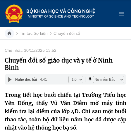
BỘ KHOA HỌC VÀ CÔNG NGHỆ
MINISTRY OF SCIENCE AND TECHNOLOGY
Tin tức Sự kiện
Chuyển đổi số
Chủ nhật, 30/11/2025 13:52
Danh mục
Chuyển đổi số giáo dục và y tế ở Ninh
Bình
Trang chủ
Nghe đọc bài
4:41
Giới thiệu
Trong tiết học buổi chiều tại Trường Tiểu học
Chức năng nhiệm vụ
Tin tức sự kiện
Yên Đồng, thầy Vũ Văn Diễm mở máy tính
Dịch vụ công
kiểm tra lại điểm của lớp 4D. Chỉ sau một buổi
Cơ cấu tổ chức
Khoa học và Công nghệ
thao tác, toàn bộ dữ liệu năm học đã được cập
Hệ thống văn bản
Lịch sử phát triển
Đổi mới sáng tạo
nhật vào hệ thống học bạ số.