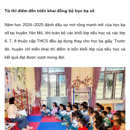
MST IOFFICE
Văn bản QPPL
Sở Khoa học và Công nghệ
Chuyển đổi số
Từ thí điểm đến triển khai đồng bộ học bạ số
THỐNG KÊ
Văn bản chỉ đạo điều hành
Bưu chính, Viễn thông
Năm học 2024–2025 đánh dấu sự mở rộng mạnh mẽ của học bạ
Multimedia
số tại huyện Yên Mô, khi toàn bộ các khối lớp tiểu học và các lớp
Khoa học và Công nghệ
Lấy ý kiến người dân về dự thảo VBQPPL
Sở hữu trí tuệ
6, 7, 8 thuộc cấp THCS đều áp dụng thay cho học bạ giấy. Trước
THƯ ĐIỆN TỬ
Đổi mới sáng tạo
đó, huyện chỉ triển khai thí điểm ở bốn khối lớp của tiểu học và
Tiêu chuẩn, đo lường, chất lượng
kết quả đạt được vượt mong đợi.
Khác
Chuyển đổi số
Năng lượng nguyên tử
Videos
Bưu chính, Viễn thông
Tin tổng hợp
Infographic
Sở hữu trí tuệ
Tin địa phương
Ảnh
Tiêu chuẩn, đo lường, chất lượng
Voice
Năng lượng nguyên tử
Nhiệm vụ trọng tâm