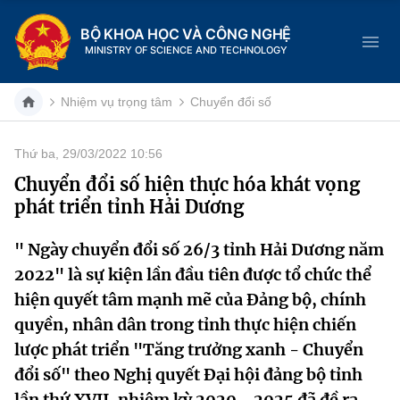
BỘ KHOA HỌC VÀ CÔNG NGHỆ
MINISTRY OF SCIENCE AND TECHNOLOGY
Nhiệm vụ trọng tâm
Chuyển đổi số
Thứ ba, 29/03/2022 10:56
Danh mục
Chuyển đổi số hiện thực hóa khát vọng
phát triển tỉnh Hải Dương
Trang chủ
" Ngày chuyển đổi số 26/3 tỉnh Hải Dương năm
Giới thiệu
2022" là sự kiện lần đầu tiên được tổ chức thể
Chức năng nhiệm vụ
Tin tức sự kiện
hiện quyết tâm mạnh mẽ của Đảng bộ, chính
quyền, nhân dân trong tỉnh thực hiện chiến
Dịch vụ công
Cơ cấu tổ chức
Khoa học và Công nghệ
lược phát triển "Tăng trưởng xanh - Chuyển
đổi số" theo Nghị quyết Đại hội đảng bộ tỉnh
Hệ thống văn bản
Lịch sử phát triển
Đổi mới sáng tạo
lần thứ XVII, nhiệm kỳ 2020 - 2025 đã đề ra.