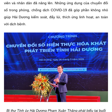
Chọn ngôn ngữ
viên và nhân dân đã nâng lên. Những ứng dụng của chuyển đổi
số trong phòng, chống dịch COVID-19 đã góp phần không nhỏ
Vietnamese
English
giúp Hải Dương kiểm soát, đẩy lùi, thích ứng linh hoạt, an toàn
với dịch bệnh.
BỘ KHOA HỌC VÀ CÔNG NGHỆ
MINISTRY OF SCIENCE AND TECHNOLOGY
Điều khoản sử dụng
Theo dõi MST:
Góp ý
Cơ quan chủ quản: Bộ Khoa học và Công nghệ (MST)
Chịu trách nhiệm nội dung: Nguyễn Thị Hải Hằng
Giám đốc Trung tâm Truyền thông Khoa học và Công nghệ.
Liên hệ
Địa chỉ: Ban Biên tập Cổng TTĐT - 18 Nguyễn Du, TP. Hà Nội
Điện thoại: 024 3936 9506
Email:
stc@mst.gov.vn
©2026 Bản quyền thuộc Bộ Khoa Học và Công Nghệ
Bí thư Tỉnh ủy Hải Dương
Phạm Xuân Thăng
phát biểu tại buổi