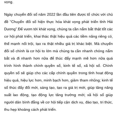
vọng.
Ngày chuyển đổi số năm 2022 lần đầu tiên được tổ chức với chủ
đề
“Chuyển đổi số hiện thực hóa khát vọng phát triển tỉnh Hải
Dương”.Để vươn tới khát vọng, chúng ta cần nắm bắt thật tốt các
cơ hội phát triển, khai thác thật hiệu quả các tiềm năng riêng có,
thế mạnh nổi trội, tạo ra thật nhiều giá trị khác biệt. Mà chuyển
đổi số chính là cơ hội to lớn mà chúng ta cần nhanh chóng nắm
bắt và đi nhanh hơn nữa để thúc đẩy mạnh mẽ hơn nữa quá
trình hình thành chính quyền số, kinh tế số, xã hội số. Chính
quyền số sẽ giúp cho các cấp chính quyền trong tỉnh hoạt động
hiệu quả, hiệu lực hơn, minh bạch hơn, giảm tham nhũng; kinh tế
số thúc đẩy đổi mới, sáng tạo, tạo ra giá trị mới, giúp tăng năng
suất lao động, tạo động lực tăng trưởng mới; xã hội số giúp
người dân bình đẳng về cơ hội tiếp cận dịch vụ, đào tạo, tri thức,
thu hẹp khoảng cách phát triển.