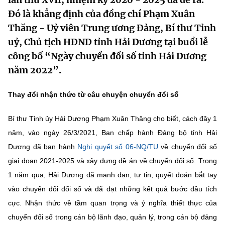
MST IOFFICE
Văn bản QPPL
Đó là khẳng định của đồng chí Phạm Xuân
Sở Khoa học và Công nghệ
Chuyển đổi số
Thăng - Uỷ viên Trung ương Đảng, Bí thư Tỉnh
THỐNG KÊ
Văn bản chỉ đạo điều hành
Bưu chính, Viễn thông
uỷ, Chủ tịch HĐND tỉnh Hải Dương tại buổi lễ
công bố “Ngày chuyển đổi số tỉnh Hải Dương
Multimedia
Khoa học và Công nghệ
Lấy ý kiến người dân về dự thảo VBQPPL
Sở hữu trí tuệ
năm 2022”.
THƯ ĐIỆN TỬ
Đổi mới sáng tạo
Tiêu chuẩn, đo lường, chất lượng
Thay đổi nhận thức từ câu chuyện chuyển đổi số
Khác
Chuyển đổi số
Năng lượng nguyên tử
Bí thư Tỉnh ủy Hải Dương Phạm Xuân Thăng cho biết, cách đây 1
Videos
Bưu chính, Viễn thông
năm, vào ngày 26/3/2021, Ban chấp hành Đảng bộ tỉnh Hải
Tin tổng hợp
Infographic
Dương đã ban hành
Nghị quyết số 06-NQ/TU
về chuyển đổi số
Sở hữu trí tuệ
giai đoạn 2021-2025 và xây dựng đề án về chuyển đổi số. Trong
Tin địa phương
Ảnh
1 năm qua, Hải Dương đã mạnh dạn, tự tin, quyết đoán bắt tay
Tiêu chuẩn, đo lường, chất lượng
Voice
vào chuyển đổi đổi số và đã đạt những kết quả bước đầu tích
cực. Nhận thức về tầm quan trọng và ý nghĩa thiết thực của
Năng lượng nguyên tử
Nhiệm vụ trọng tâm
chuyển đổi số trong cán bộ lãnh đạo, quản lý, trong cán bộ đảng