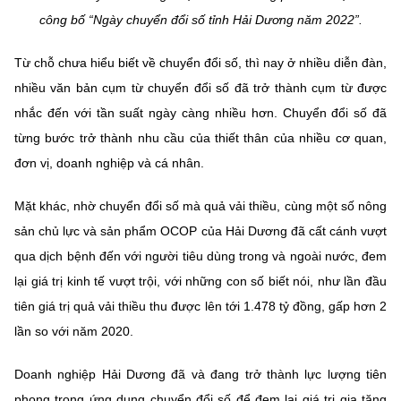
(Ghi rõ nguồn "https://mst.gov.vn" khi phát hành lại thông tin từ
công bố “Ngày chuyển đổi số tỉnh Hải Dương năm 2022”.
website này)
Từ chỗ chưa hiểu biết về chuyển đổi số, thì nay ở nhiều diễn đàn,
nhiều văn bản cụm từ chuyển đổi số đã trở thành cụm từ được
nhắc đến với tần suất ngày càng nhiều hơn. Chuyển đổi số đã
từng bước trở thành nhu cầu của thiết thân của nhiều cơ quan,
đơn vị, doanh nghiệp và cá nhân.
Mặt khác, nhờ chuyển đổi số mà quả vải thiều, cùng một số nông
sản chủ lực và sản phẩm OCOP của Hải Dương đã cất cánh vượt
qua dịch bệnh đến với người tiêu dùng trong và ngoài nước, đem
lại giá trị kinh tế vượt trội, với những con số biết nói, như lần đầu
tiên giá trị quả vải thiều thu được lên tới 1.478 tỷ đồng, gấp hơn 2
lần so với năm 2020.
Doanh nghiệp Hải Dương đã và đang trở thành lực lượng tiên
phong trong ứng dụng chuyển đổi số để đem lại giá trị gia tăng